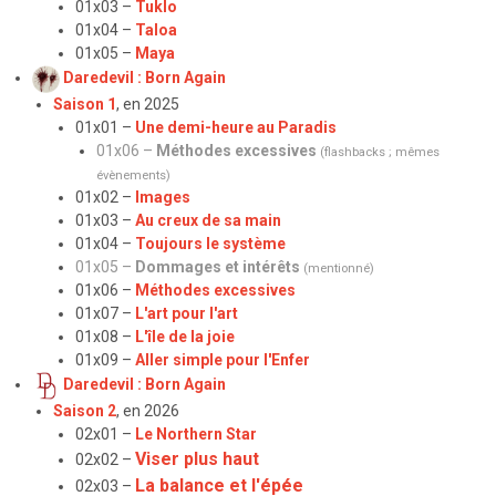
01x03 –
Tuklo
01x04 –
Taloa
01x05 –
Maya
Daredevil : Born Again
Saison 1
, en 2025
01x01 –
Une demi-heure au Paradis
01x06 –
Méthodes excessives
(flashbacks ; mêmes
évènements)
01x02 –
Images
01x03 –
Au creux de sa main
01x04 –
Toujours le système
01x05 –
Dommages et intérêts
(mentionné)
01x06 –
Méthodes excessives
01x07 –
L'art pour l'art
01x08 –
L'île de la joie
01x09 –
Aller simple pour l'Enfer
Daredevil : Born Again
Saison 2
, en 2026
02x01 –
Le Northern Star
Viser plus haut
02x02 –
La balance et l'épée
02x03 –