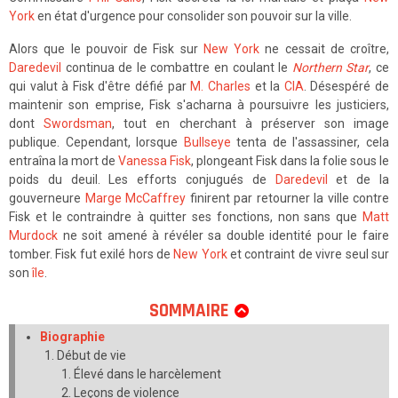
York
en état d'urgence pour consolider son pouvoir sur la ville.
Alors que le pouvoir de Fisk sur
New York
ne cessait de croître,
Daredevil
continua de le combattre en coulant le
Northern Star
, ce
qui valut à Fisk d'être défié par
M. Charles
et la
CIA
. Désespéré de
maintenir son emprise, Fisk s'acharna à poursuivre les justiciers,
dont
Swordsman
, tout en cherchant à préserver son image
publique. Cependant, lorsque
Bullseye
tenta de l'assassiner, cela
entraîna la mort de
Vanessa Fisk
, plongeant Fisk dans la folie sous le
poids du deuil. Les efforts conjugués de
Daredevil
et de la
gouverneure
Marge McCaffrey
finirent par retourner la ville contre
Fisk et le contraindre à quitter ses fonctions, non sans que
Matt
Murdock
ne soit amené à révéler sa double identité pour le faire
tomber. Fisk fut exilé hors de
New York
et contraint de vivre seul sur
son
île
.
SOMMAIRE
Biographie
Début de vie
Élevé dans le harcèlement
Leçons de violence