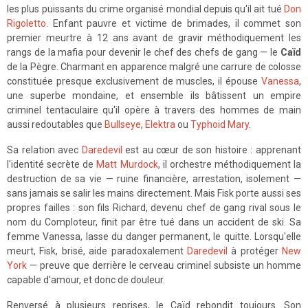
les plus puissants du crime organisé mondial depuis qu'il ait tué
Don
Rigoletto
. Enfant pauvre et victime de brimades, il commet son
premier meurtre à 12 ans avant de gravir méthodiquement les
rangs de la mafia pour devenir le chef des chefs de gang — le
Caïd
de la Pègre. Charmant en apparence malgré une carrure de colosse
constituée presque exclusivement de muscles, il épouse
Vanessa
,
une superbe mondaine, et ensemble ils bâtissent un empire
criminel tentaculaire qu'il opère à travers des hommes de main
aussi redoutables que
Bullseye
,
Elektra
ou
Typhoid Mary
.
Sa relation avec
Daredevil
est au cœur de son histoire : apprenant
l'identité secrète de
Matt Murdock
, il orchestre méthodiquement la
destruction de sa vie — ruine financière, arrestation, isolement —
sans jamais se salir les mains directement. Mais Fisk porte aussi ses
propres failles : son fils Richard, devenu chef de gang rival sous le
nom du Comploteur, finit par être tué dans un accident de ski. Sa
femme Vanessa, lasse du danger permanent, le quitte. Lorsqu'elle
meurt, Fisk, brisé, aide paradoxalement
Daredevil
à protéger
New
York
— preuve que derrière le cerveau criminel subsiste un homme
capable d'amour, et donc de douleur.
Renversé à plusieurs reprises, le Caïd rebondit toujours. Son