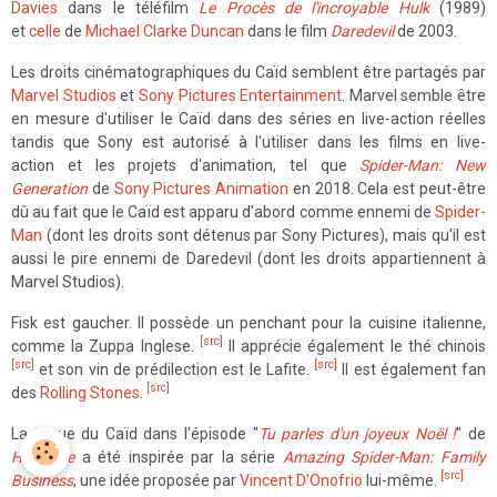
Davies
dans le téléfilm
Le Procès de l'incroyable Hulk
(1989)
et
celle
de
Michael Clarke Duncan
dans le film
Daredevil
de 2003.
Les droits cinématographiques du Caïd semblent être partagés par
Marvel Studios
et
Sony Pictures Entertainment
. Marvel semble être
en mesure d'utiliser le Caïd dans des séries en live-action réelles
tandis que Sony est autorisé à l'utiliser dans les films en live-
action et les projets d'animation, tel que
Spider-Man: New
Generation
de
Sony Pictures Animation
en 2018. Cela est peut-être
dû au fait que le Caïd est apparu d'abord comme ennemi de
Spider-
Man
(dont les droits sont détenus par Sony Pictures), mais qu'il est
aussi le pire ennemi de Daredevil (dont les droits appartiennent à
Marvel Studios).
Fisk est gaucher. Il possède un penchant pour la cuisine italienne,
[src]
comme la Zuppa Inglese.
Il apprécie également le thé chinois
[src]
[src]
et son vin de prédilection est le Lafite.
Il est également fan
[src]
des
Rolling Stones
.
La tenue du Caïd dans l'épisode "
Tu parles d'un joyeux Noël !
" de
Hawkeye
a été inspirée par la série
Amazing Spider-Man: Family
[src]
Business
, une idée proposée par
Vincent D'Onofrio
lui-même.