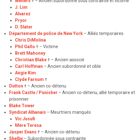
Wellers
† – Ancien subordonné sous contrainte et victime
J. Lim
Alvarez
Pryor
D. Slater
Département de police de New York
– Alliés temporaires
Chris DiMolina
Phil Gallo
† – Victime
Brett Mahoney
Christian Blake
† – Ancien associé
Carl Hoffman
– Ancien subordonné et cible
Angie Kim
Clyde Farnum
†
Dutton
† – Ancien co-détenu
Frank Castle / Punisher
– Ancien co-détenu, allié temporaire et
prisonnier
Blake Tower
Syndicat Albanais
– Meurtriers manqués
Vic Jusufi
Mère Teresa
Jasper Evans
† – Ancien co-détenu
Shelby
– Subordonnée sous contrainte