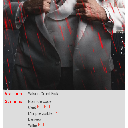
Vrai nom
Wilson Grant Fisk
Surnoms
Nom de code
:
[src]
[src]
Caïd
[src]
L'Imprévisible
Dérivés
:
[src]
Willie