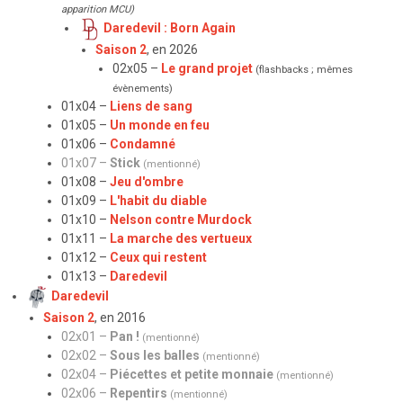
apparition MCU)
Daredevil : Born Again
Saison 2
, en 2026
02x05 –
Le grand projet
(flashbacks ; mêmes
évènements)
01x04 –
Liens de sang
01x05 –
Un monde en feu
01x06 –
Condamné
01x07 –
Stick
(mentionné)
01x08 –
Jeu d'ombre
01x09 –
L'habit du diable
01x10 –
Nelson contre Murdock
01x11 –
La marche des vertueux
01x12 –
Ceux qui restent
01x13 –
Daredevil
Daredevil
Saison 2
, en 2016
02x01 –
Pan !
(mentionné)
02x02 –
Sous les balles
(mentionné)
02x04 –
Piécettes et petite monnaie
(mentionné)
02x06 –
Repentirs
(mentionné)