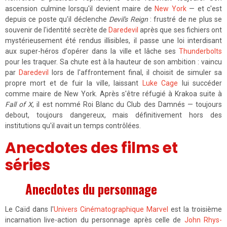
ascension culmine lorsqu'il devient maire de
New York
— et c'est
depuis ce poste qu'il déclenche
Devil's Reign
: frustré de ne plus se
souvenir de l'identité secrète de
Daredevil
après que ses fichiers ont
mystérieusement été rendus illisibles, il passe une loi interdisant
aux super-héros d'opérer dans la ville et lâche ses
Thunderbolts
pour les traquer. Sa chute est à la hauteur de son ambition : vaincu
par
Daredevil
lors de l'affrontement final, il choisit de simuler sa
propre mort et de fuir la ville, laissant
Luke Cage
lui succéder
comme maire de New York. Après s'être réfugié à Krakoa suite à
Fall of X
, il est nommé Roi Blanc du Club des Damnés — toujours
debout, toujours dangereux, mais définitivement hors des
institutions qu'il avait un temps contrôlées.
Anecdotes des films et
séries
Anecdotes du personnage
Le Caïd dans l'
Univers Cinématographique Marvel
est la troisième
incarnation live-action du personnage après celle de
John Rhys-