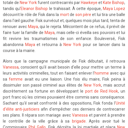
totale de
New York
furent contrecarrés par
Hawkeye
et
Kate Bishop
,
tandis qu'
Eleanor Bishop
le trahissait. À cette époque,
Maya Lopez
découvrit le rôle de Fisk dans la
mort
de
son père
et lui tira une balle
dans l'œil gauche. Fisk survécut et, quelques mois plus tard, tenta de
renouer avec
Maya
, qui le rejeta. Mécontent de ce refus, il prévit de
faire tuer la famille de
Maya
, mais celle-ci éveilla ses pouvoirs et lui
fit revivre les traumatismes de son enfance. Bouleversé, Fisk
abandonna
Maya
et retourna à
New York
pour se lancer dans la
course à la mairie.
Alors que la campagne municipale de Fisk débutait, il retrouva
Vanessa
, conscient qu'il avait besoin d'elle pour mettre un terme à
leurs activités criminelles, tout en faisant enlever l'
homme
avec qui
sa
femme
avait eu une liaison. Une fois élu maire, Fisk peina à
dissimuler son passé criminel aux élites de
New York
, mais accrut
discrètement sa fortune en développant le
port de Red Hook
, un
port franc où les crimes pouvaient être commis sans conséquence.
Sachant qu'il serait confronté à des oppositions, Fisk fonda l'
Unité
d'élite anti-justiciers
afin d'empêcher ces derniers de contrecarrer
ses plans. Il répara son mariage avec
Vanessa
et parvint à prendre
le contrôle de la ville grâce à sa
brigade
. Après avoir tué le
Commissaire
Phil Gallo
, Fisk décréta la loi martiale et plaça
New