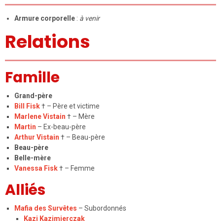
Armure corporelle
:
à venir
Relations
Famille
Grand-père
Bill Fisk
† – Père et victime
Marlene Vistain
† – Mère
Martin
– Ex-beau-père
Arthur Vistain
† – Beau-père
Beau-père
Belle-mère
Vanessa Fisk
† – Femme
Alliés
Mafia des Survêtes
– Subordonnés
Kazi Kazimierczak