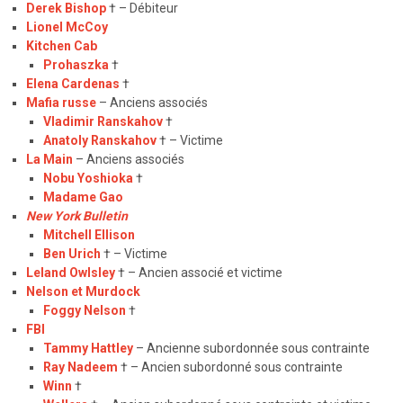
Derek Bishop
† – Débiteur
Lionel McCoy
Kitchen Cab
Prohaszka
†
Elena Cardenas
†
Mafia russe
– Anciens associés
Vladimir Ranskahov
†
Anatoly Ranskahov
† – Victime
La Main
– Anciens associés
Nobu Yoshioka
†
Madame Gao
New York Bulletin
Mitchell Ellison
Ben Urich
† – Victime
Leland Owlsley
† – Ancien associé et victime
Nelson et Murdock
Foggy Nelson
†
FBI
Tammy Hattley
– Ancienne subordonnée sous contrainte
Ray Nadeem
† – Ancien subordonné sous contrainte
Winn
†