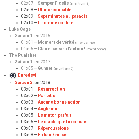
02x07 –
Semper Fidelis
(mentionné)
02x08 –
Ultime coupable
02x09 –
Sept minutes au paradis
02x10 –
L'homme confiné
Luke Cage
Saison 1
, en 2016
01x01 –
Moment de vérité
(mentionné)
01x06 –
Claire passe à l'action !
(mentionné)
The Punisher
Saison 1
, en 2017
01x05 –
Gunner
(mentionné)
Daredevil
Saison 3
, en 2018
03x01 –
Résurrection
03x02 –
Par pitié
03x03 –
Aucune bonne action
03x04 –
Angle mort
03x05 –
Le match parfait
03x06 –
Le diable que tu connais
03x07 –
Répercussions
03x08 –
En haut/en bas