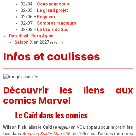
02x04 –
Coup pour coup
02x05 –
Le grand projet
02x06 –
Requiem
02x07 –
Sombres rancœurs
02x08 –
La Croix du Sud
Daredevil : Born Again
Saison 3
, en 2027
(à venir)
Infos et coulisses
Découvrir les liens aux
comics Marvel
Le Caïd dans les comics
Wilson Fisk
, alias le
Caïd
(
Kingpin
en VO), apparu pour la première
fois dans
Amazing Spider-Man
n°50
en 1967, est l'un des membres