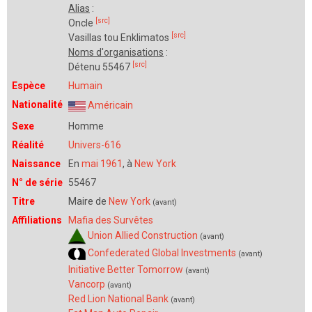
Alias
:
[src]
Oncle
[src]
Vasillas tou Enklimatos
Noms d'organisations
:
[src]
Détenu 55467
Espèce
Humain
Nationalité
Américain
Sexe
Homme
Réalité
Univers-616
Naissance
En
mai 1961
, à
New York
N° de série
55467
Titre
Maire de
New York
(avant)
Affiliations
Mafia des Survêtes
Union Allied Construction
(avant)
Confederated Global Investments
(avant)
Initiative Better Tomorrow
(avant)
Vancorp
(avant)
Red Lion National Bank
(avant)