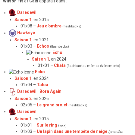
Wilson Fisk / Caïd
apparaît dans :
Daredevil
Saison 1
, en 2015
01x08 –
Jeu d'ombre
(flashbacks)
Hawkeye
Saison 1
, en 2021
01x03 –
Échos
(flashbacks)
Echo
Saison 1
, en 2024
01x01 –
Chafa
(flashbacks ; mêmes événements)
Echo
Saison 1
, en 2024
01x04 –
Taloa
Daredevil : Born Again
Saison 2
, en 2026
02x05 –
Le grand projet
(flashbacks)
Daredevil
Saison 1
, en 2015
01x01 –
Sur le ring
(voix)
01x03 –
Un lapin dans une tempête de neige
(première