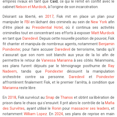
empires rivaux en tant que
Caïd
, ce qui le remit en conflit avec le
cabinet
Nelson et Murdock
, à l'origine de son incarcération.
Désirant sa liberté, en
2017
, Fisk mit en place un plan pour
manipuler le
FBI
en lâchant des criminels au sein de
New York
afin
d'être placé au
Presidential Hotel
, où il continua ses activités
criminelles tout en concentrant ses efforts à exposer
Matt Murdock
en tant que
Daredevil
. Depuis cette nouvelle position de pouvoir, Fisk
fit chanter et manipula de nombreux agents, notamment
Benjamin
Poindexter
, pour faire accuser
Daredevil
de terrorisme, tandis qu'il
s'assurait que son nom soit blanchi aux yeux de la loi afin de
permettre le retour de
Vanessa Marianna
à ses côtés. Néanmoins,
ses plans furent déjoués par le témoignage posthume de
Ray
Nadeem
, tandis que
Poindexter
découvrit la manipulation
orchestrée contre sa personne.
Daredevil
et
Poindexter
affrontèrent finalement Fisk, et le premier l'arrêta, à condition que
Marianna
reste libre.
En
2018
, Fisk survécut au
Snap
de
Thanos
et obtint sa libération de
prison dans le chaos qui s'ensuivit. Il prit alors le contrôle de la
Mafia
des Survêtes
, ayant utilisé le
Ronin
pour
massacrer ses leaders
, et
notamment
William Lopez
. En
2024
, ses plans de reprise en main