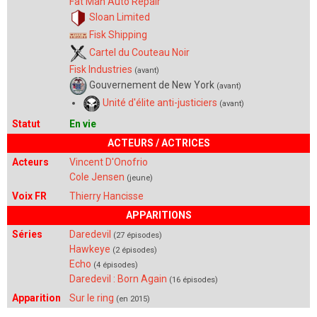
Fat Man Auto Repair
Sloan Limited
Fisk Shipping
Cartel du Couteau Noir
Fisk Industries
(avant)
Gouvernement de New York
(avant)
Unité d'élite anti-justiciers
(avant)
Statut
En vie
ACTEURS / ACTRICES
Acteurs
Vincent D'Onofrio
Cole Jensen
(jeune)
Voix FR
Thierry Hancisse
APPARITIONS
Séries
Daredevil
(27 épisodes)
Hawkeye
(2 épisodes)
Echo
(4 épisodes)
Daredevil : Born Again
(16 épisodes)
Apparition
Sur le ring
(en 2015)