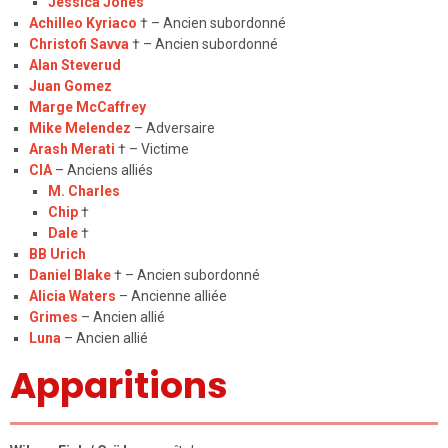
Jessica Jones
Achilleo Kyriaco
† – Ancien subordonné
Christofi Savva
† – Ancien subordonné
Alan Steverud
Juan Gomez
Marge McCaffrey
Mike Melendez
– Adversaire
Arash Merati
† – Victime
CIA
– Anciens alliés
M. Charles
Chip
†
Dale
†
BB Urich
Daniel Blake
† – Ancien subordonné
Alicia Waters
– Ancienne alliée
Grimes
– Ancien allié
Luna
– Ancien allié
Apparitions