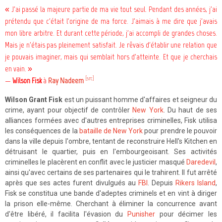
« J'ai passé la majeure partie de ma vie tout seul. Pendant des années, j'ai
prétendu que c'était l'origine de ma force. J'aimais à me dire que j'avais
mon libre arbitre. Et durant cette période, j'ai accompli de grandes choses.
Mais je n'étais pas pleinement satisfait. Je rêvais d'établir une relation que
je pouvais imaginer, mais qui semblait hors d'atteinte. Et que je cherchais
en vain. »
[src]
—
Wilson Fisk
à
Ray Nadeem
Wilson Grant Fisk
est un puissant homme d'affaires et seigneur du
crime, ayant pour objectif de contrôler
New York
. Du haut de ses
alliances formées avec d'autres entreprises criminelles, Fisk utilisa
les conséquences de la
bataille de New York
pour prendre le pouvoir
dans la ville depuis l'ombre, tentant de reconstruire Hell's Kitchen en
détruisant le quartier, puis en l'embourgeoisant. Ses activités
criminelles le placèrent en conflit avec le justicier masqué
Daredevil
,
ainsi qu'avec certains de ses partenaires qui le trahirent. Il fut arrêté
après que ses actes furent divulgués au
FBI
. Depuis
Rikers Island
,
Fisk se constitua une bande d'adeptes criminels et en vint à diriger
la prison elle-même. Cherchant à éliminer la concurrence avant
d'être libéré, il facilita l'évasion du
Punisher
pour décimer les