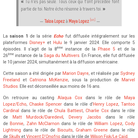
« Tu n'es pas seule. Tous ceux qui t'ont précédée font
partie de toi. Notre écho résonne à travers toi. »
[src]
—
Taloa Lopez
à
Maya Lopez
—
La
saison 1
de la série
Echo
fut diffusée intégralement sur les
plateformes
Disney+
et
Hulu
le 9 janvier 2024. Elle comporte 5
ème
épisodes. Il s'agit de la 8
instance de la
Phase 5
et de la
ème
26
instance de la
Saga du Multivers
. En France, elle fut diffusée
le 10 janvier 2024, simultanément à la diffusion américaine.
Cette saison a été dirigée par
Marion Dayre
, et réalisée par
Sydney
Freeland
et
Catriona McKenzie
, sous la production de
Marvel
Studios
. Elle est déconseillée aux moins de 16 ans.
On retrouve au casting
Alaqua Cox
dans le rôle de
Maya
Lopez/Echo
,
Chaske Spencer
dans le rôle d'
Henry Lopez
,
Tantoo
Cardinal
dans le rôle de
Chula Battiest
,
Charlie Cox
dans le rôle
de
Matt Murdock/Daredevil
,
Devery Jacobs
dans le rôle
de
Bonnie
,
Zahn McClarnon
dans le rôle de
William Lopez
,
Cody
Lightning
dans le rôle de
Biscuits
,
Graham Greene
dans le rôle
de
Skully
et
Vincent D'Onofrio
dans le rôle de
Wilson Fisk/Le Caïd
.