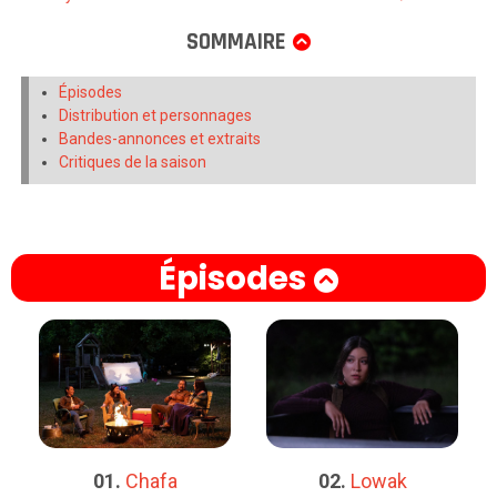
SOMMAIRE
Épisodes
Distribution et personnages
Bandes-annonces et extraits
Critiques de la saison
Épisodes
02.
Lowak
01.
Chafa