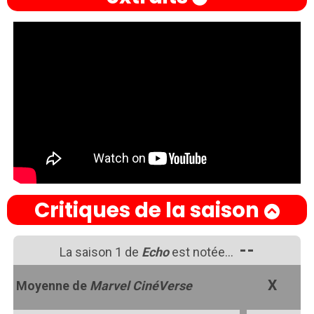
Critiques de la saison
--
La saison 1 de
Echo
est notée…
X
Moyenne de
Marvel CinéVerse