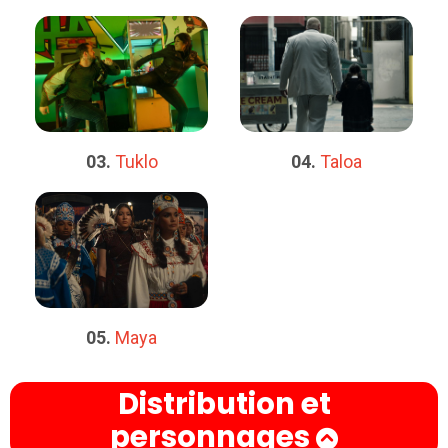
03.
Tuklo
04.
Taloa
05.
Maya
Distribution et
personnages