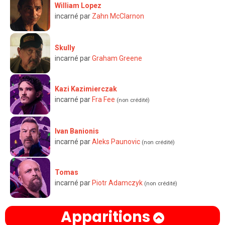
William Lopez
incarné par
Zahn McClarnon
Skully
incarné par
Graham Greene
Kazi Kazimierczak
incarné par
Fra Fee
(non crédité)
Ivan Banionis
incarné par
Aleks Paunovic
(non crédité)
Tomas
incarné par
Piotr Adamczyk
(non crédité)
Apparitions