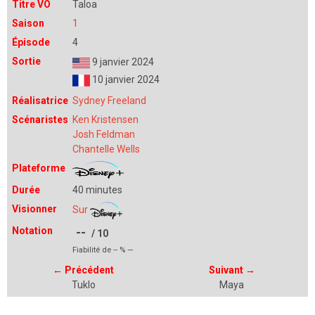
Titre VO
Taloa
Saison
1
Épisode
4
Sortie
9 janvier 2024
10 janvier 2024
Réalisatrice
Sydney Freeland
Scénaristes
Ken Kristensen
Josh Feldman
Chantelle Wells
Plateforme
Durée
40 minutes
Visionner
Sur
Notation
--
/ 10
Fiabilité de
--
% —
←
Précédent
Suivant
→
Tuklo
Maya