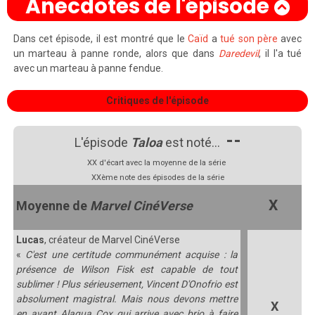
Anecdotes de l'épisode
Dans cet épisode, il est montré que le
Caïd
a
tué
son père
avec
un marteau à panne ronde, alors que dans
Daredevil
, il l'a tué
avec un marteau à panne fendue.
Critiques de l'épisode
--
L'épisode
Taloa
est noté…
XX
d'écart avec la moyenne de la série
XXème
note des épisodes de la série
X
Moyenne de
Marvel CinéVerse
Lucas
, créateur de Marvel CinéVerse
«
C'est une certitude communément acquise : la
présence de Wilson Fisk est capable de tout
sublimer ! Plus sérieusement, Vincent D'Onofrio est
absolument magistral. Mais nous devons mettre
X
en avant Alaqua Cox qui arrive avec brio à faire