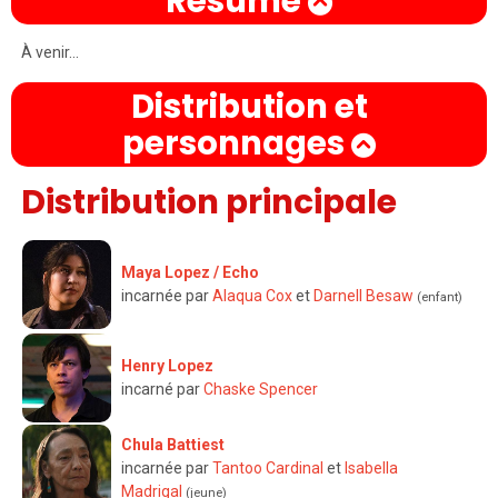
Résumé
À venir...
Distribution et
personnages
Distribution principale
Maya Lopez / Echo
incarnée par
Alaqua Cox
et
Darnell Besaw
(enfant)
Henry Lopez
incarné par
Chaske Spencer
Chula Battiest
incarnée par
Tantoo Cardinal
et
Isabella
Madrigal
(jeune)