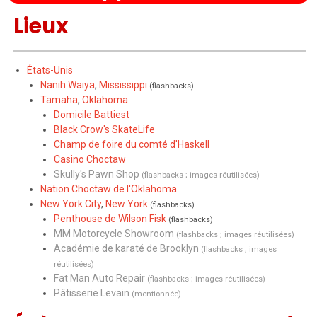
Lieux
États-Unis
Nanih Waiya
,
Mississippi
(flashbacks)
Tamaha
,
Oklahoma
Domicile Battiest
Black Crow's SkateLife
Champ de foire du comté d'Haskell
Casino Choctaw
Skully's Pawn Shop
(flashbacks ;
images réutilisées
)
Nation Choctaw de l'Oklahoma
New York City
,
New York
(flashbacks)
Penthouse de Wilson Fisk
(flashbacks)
MM Motorcycle Showroom
(flashbacks ;
images réutilisées
)
Académie de karaté de Brooklyn
(flashbacks ;
images
réutilisées
)
Fat Man Auto Repair
(flashbacks ;
images réutilisées
)
Pâtisserie Levain
(mentionnée)