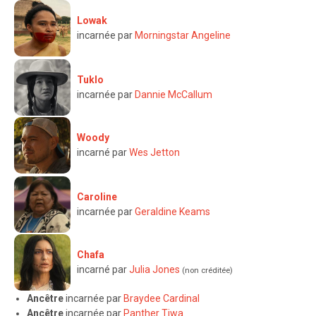
Lowak
incarnée par
Morningstar Angeline
Tuklo
incarnée par
Dannie McCallum
Woody
incarné par
Wes Jetton
Caroline
incarnée par
Geraldine Keams
Chafa
incarné par
Julia Jones
(non créditée)
Ancêtre
incarnée par
Braydee Cardinal
Ancêtre
incarnée par
Panther Tiwa