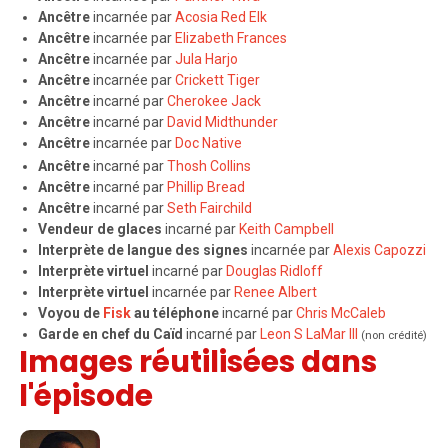
Ancêtre
incarnée par
Acosia Red Elk
Ancêtre
incarnée par
Elizabeth Frances
Ancêtre
incarnée par
Jula Harjo
Ancêtre
incarnée par
Crickett Tiger
Ancêtre
incarné par
Cherokee Jack
Ancêtre
incarné par
David Midthunder
Ancêtre
incarnée par
Doc Native
Ancêtre
incarné par
Thosh Collins
Ancêtre
incarné par
Phillip Bread
Ancêtre
incarné par
Seth Fairchild
Vendeur de glaces
incarné par
Keith Campbell
Interprète de langue des signes
incarnée par
Alexis Capozzi
Interprète virtuel
incarné par
Douglas Ridloff
Interprète virtuel
incarnée par
Renee Albert
Voyou de
Fisk
au téléphone
incarné par
Chris McCaleb
Garde en chef du Caïd
incarné par
Leon S LaMar III
(non crédité)
Images réutilisées dans
l'épisode