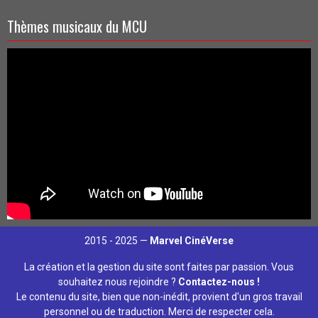
Thèmes musicaux du MCU
2015 - 2025 —
Marvel CinéVerse
La création et la gestion du site sont faites par passion. Vous
souhaitez nous rejoindre ?
Contactez-nous !
Le contenu du site, bien que non-inédit, provient d'un gros travail
personnel ou de traduction. Merci de respecter cela.