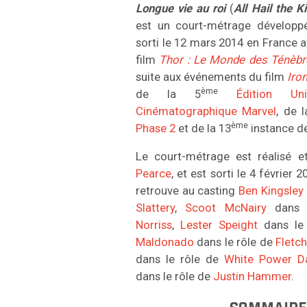
Longue vie au roi
(
All Hail the K
est un court-métrage dévelop
sorti le 12 mars 2014 en France 
film
Thor
: Le Monde des Ténèbr
suite aux événements du film
Iro
ème
de la 5
Édition Uni
Cinématographique Marvel
, de l
ème
Phase 2
et de la 13
instance d
Le court-métrage est réalisé e
Pearce
, et est sorti le 4 février
retrouve au casting
Ben Kingsley
Slattery
,
Scoot McNairy
dans 
Norriss
,
Lester Speight
dans le 
Maldonado
dans le rôle de
Fletc
dans le rôle de
White Power D
dans le rôle de
Justin Hammer
.