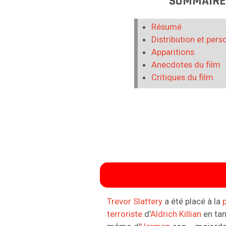
SOMMAIR
Résumé
Distribution et per
Apparitions
Anecdotes du film
Critiques du film
Trevor Slattery
a été placé à la
terroriste
d'
Aldrich Killian
en tan