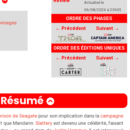
E
Review
Actualisé le
06/08/2026 à 23h05
ORDRE DES PHASES
sonnages
←
Précédent
Suivant
→
ORDRE DES ÉDITIONS UNIQUES
←
Précédent
Suivant
→
Résumé
prison de Seagate
pour son implication dans la
campagne
t que Mandarin.
Slattery
est devenu une célébrité, faisant