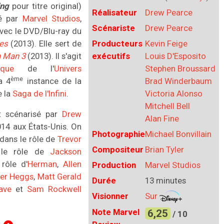
ing
pour titre original)
Réalisateur
Drew Pearce
pé par
Marvel Studios
,
Scénariste
Drew Pearce
avec le DVD/Blu-ray du
Producteurs
Kevin Feige
es
(2013). Elle sert de
exécutifs
Louis D'Esposito
n Man 3
(2013). Il s'agit
Stephen Broussard
que
de l'
Univers
ème
Brad Winderbaum
a 4
instance de la
Victoria Alonso
e la
Saga de l'Infini
.
Mitchell Bell
t scénarisé par
Drew
Alan Fine
 2014 aux États-Unis. On
Photographie
Michael Bonvillain
dans le rôle de
Trevor
Compositeur
Brian Tyler
le rôle de
Jackson
rôle d'
Herman
,
Allen
Production
Marvel Studios
her Heggs
,
Matt Gerald
Durée
13 minutes
ave
et
Sam Rockwell
Visionner
Sur
Note Marvel
6,25
/ 10