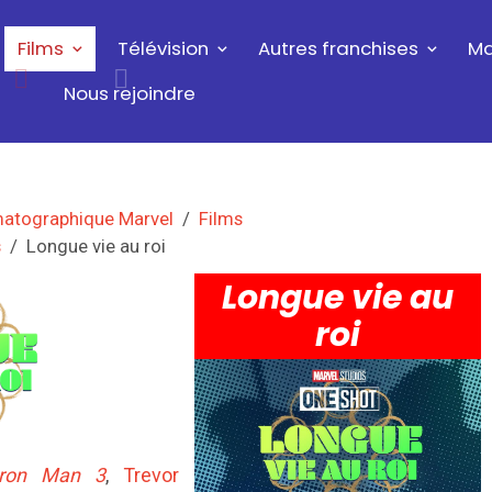
Films
Télévision
Autres franchises
Ma
Nous rejoindre
matographique Marvel
Films
s
Longue vie au roi
Longue vie au
roi
Iron Man 3
,
Trevor