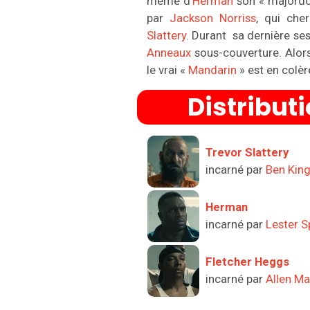
même d'
Herman
son « majord
par
Jackson Norriss
, qui che
Slattery
. Durant sa dernière se
Anneaux
sous-couverture. Alors
le vrai «
Mandarin
» est en colè
Distribut
Trevor Slattery
incarné par
Ben King
Herman
incarné par
Lester S
Fletcher Heggs
incarné par
Allen M