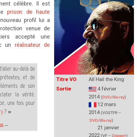
ent célèbre. Il est
une
prison de haute
ouveau profil lui a
protection venue de
ontiers accepté une
ec un
réalisateur de
'aller au-delà de
rétextes, et de
Titre VO
All Hail the King
 éléments de son
Sortie
4 février
later la vérité.
2014
(
DVD/Blu-ray
)
ir, une fois pour
12 mars
ry
? »
2014
(VOSTFR –
DVD/Blu-ray
)
ss
—
21 janvi
er
2022
(VF –
Disney+
)