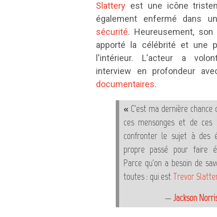
Slattery
est une icône tristem
également enfermé dans 
sécurité
. Heureusement, son n
apporté la célébrité et une 
l'intérieur. L'acteur a vol
interview en profondeur av
documentaires
.
« C'est ma dernière chance d
ces mensonges et de ces p
confronter le sujet à des
propre passé pour faire éc
Parce qu'on a besoin de savo
toutes : qui est
Trevor Slatte
—
Jackson Norri