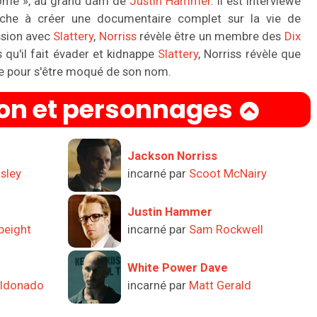
ome », au grand dam de
Justin Hammer
. Il est interviewé
rche à créer une documentaire complet sur la vie de
ssion avec
Slattery
,
Norriss
révèle être un membre des
Dix
 qu'il fait évader et kidnappe
Slattery
, Norriss révèle que
re pour s'être moqué de son nom.
ion et personnages
Jackson Norriss
sley
incarné par
Scoot McNairy
Justin Hammer
peight
incarné par
Sam Rockwell
White Power Dave
aldonado
incarné par
Matt Gerald