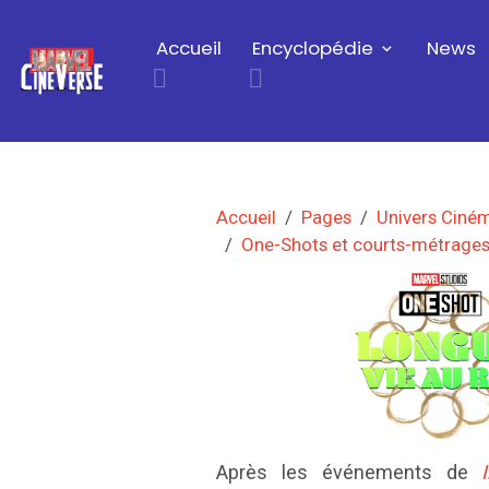
Accueil
Encyclopédie
News
Accueil
Pages
Univers Ciné
One-Shots et courts-métrage
Après les événements de