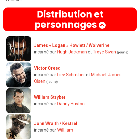
Distribution et
personnages
James « Logan » Howlett / Wolverine
incarné par
Hugh Jackman
et
Troye Sivan
(jeune)
Victor Creed
incarné par
Liev Schreiber
et
Michael-James
Olsen
(jeune)
William Stryker
incarné par
Danny Huston
John Wraith / Kestrel
incarné par
Will.i.am