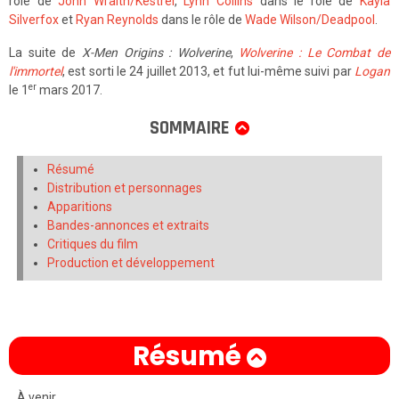
rôle de
John Wraith/Kestrel
,
Lynn Collins
dans le rôle de
Kayla
Silverfox
et
Ryan Reynolds
dans le rôle de
Wade Wilson/Deadpool
.
La suite de
X-Men Origins : Wolverine
,
Wolverine : Le Combat de
l'immortel
, est sorti le 24 juillet 2013, et fut lui-même suivi par
Logan
er
le 1
mars 2017.
SOMMAIRE
Résumé
Distribution et personnages
Apparitions
Bandes-annonces et extraits
Critiques du film
Production et développement
Résumé
À venir...