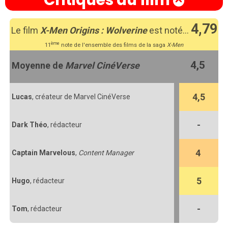
4,79
Le film
X-Men Origins : Wolverine
est noté…
ème
11
note de l'ensemble des films de la saga
X-Men
4,5
Moyenne de
Marvel CinéVerse
4,5
Lucas
, créateur de Marvel CinéVerse
-
Dark Théo
, rédacteur
4
Captain Marvelous
,
Content Manager
5
Hugo
, rédacteur
-
Tom
, rédacteur