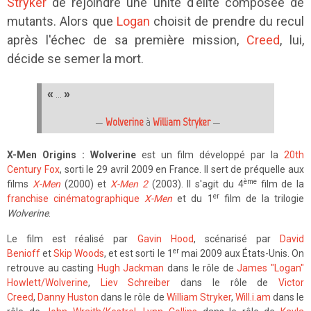
Stryker
de rejoindre une unité d'élite composée de
mutants. Alors que
Logan
choisit de prendre du recul
après l'échec de sa première mission,
Creed
, lui,
décide se semer la mort.
« … »
—
Wolverine
à
William Stryker
—
X-Men Origins : Wolverine
est un film développé par la
20th
Century Fox
, sorti le 29 avril 2009 en France. Il sert de préquelle aux
ème
films
X-Men
(2000) et
X-Men 2
(2003). Il s'agit du 4
film de la
er
franchise cinématographique
X-Men
et du 1
film de la trilogie
Wolverine
.
Le film est réalisé par
Gavin Hood
, scénarisé par
David
er
Benioff
et
Skip Woods
, et est sorti le 1
mai 2009 aux États-Unis. On
retrouve au casting
Hugh Jackman
dans le rôle de
James "Logan"
Howlett/Wolverine
,
Liev Schreiber
dans le rôle de
Victor
Creed
,
Danny Huston
dans le rôle de
William Stryker
,
Will.i.am
dans le