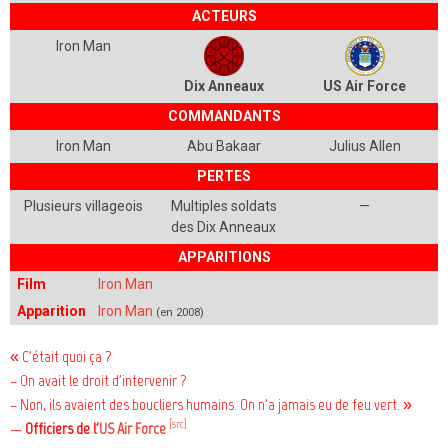
ACTEURS
Iron Man
Dix Anneaux
US Air Force
COMMANDANTS
Iron Man
Abu Bakaar
Julius Allen
PERTES
Plusieurs villageois
Multiples soldats
—
des
Dix Anneaux
APPARITIONS
Film
Iron Man
Apparition
Iron Man
(en 2008)
« C'était quoi ça ?
– On avait le droit d'intervenir ?
– Non, ils avaient des boucliers humains. On n'a jamais eu de feu vert. »
[src]
—
Officiers de l'
US Air Force