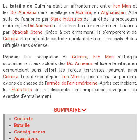
La
bataille de Gulmira
était un affrontement entre
Iron Man
et
les
Dix Anneaux
dans le village de
Gulmira
, en
Afghanistan
. À la
suite de l'annonce par
Stark Industries
de l'arrêt de la production
d'armes, les
Dix Anneaux
continuèrent à être secrètement financés
par
Obadiah Stane
. Grâce à cet armement, ils s'emparèrent de
Gulmira
et en prirent le contrôle, enrôlant de force des civils et des
réfugiés sans défense.
Pendant leur occupation de
Gulmira
,
Iron Man
s'attaqua
soudainement aux soldats des
Dix Anneaux
et libéra le village en
démantelant sans effort les forces terroristes, sauvant ainsi
Gulmira
. Lors de son départ,
Iron Man
fut pris en chasse par deux
avions de chasse de l'
armée de l'air américaine
. Après cet incident,
les
États-Unis
durent dissimuler leur implication, invoquant un
exercice d'entraînement.
SOMMAIRE
Contexte
Bataille
Conséquences
Apparitions