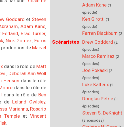
 puis par une
troisième
Adam Kane
(1
épisode)
Ken Girotti
ew Goddard
et
Steven
(1
 Abraham
,
Adam Kane
,
épisode)
Farren Blackburn
 Ferland
,
Brad Turner
,
(2
ck
,
Nick Gomez
,
Euros
épisodes)
Scénaristes
Drew Goddard
(2
Guy Ferland
la production de
Marvel
(1
épisodes)
épisode)
Marco Ramirez
(2
Brad Turner
(1
épisodes)
ox
dans le rôle de
Matt
épisode)
Joe Pokaski
(2
vil
,
Deborah Ann Woll
Stephen Surjik
(1
épisodes)
n Henson
dans le rôle
épisode)
Luke Kalteux
(2
 Moore
dans le rôle de
Nelson McCormick
épisodes)
l
dans le rôle de
Ben
(1 épisode)
Douglas Petrie
(3
le de
Leland Owlsley
,
Nick Gomez
(1
épisodes)
ssa Marianna
,
Rosario
épisode)
Steven S. DeKnight
re Temple
et
Vincent
Euros Lyn
(1 épisode)
(3 épisodes)
isk
.
Steven S. DeKnight