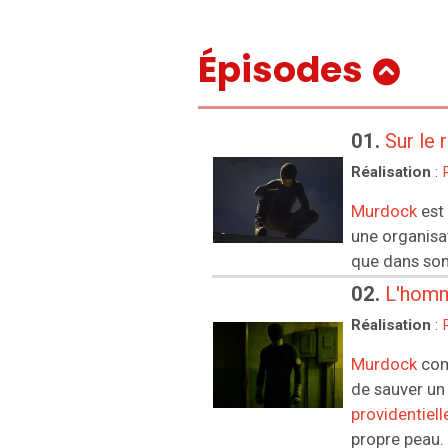
Épisodes
01.
Sur le 
Réalisation
:
Murdock
est 
une organisat
que dans son 
02.
L'hom
Réalisation
:
Murdock
com
de sauver un
providentiell
propre peau.