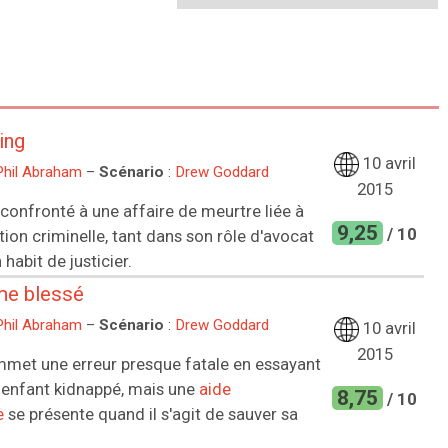
ring
10 avril
Phil Abraham
–
Scénario
:
Drew Goddard
2015
confronté à une affaire de meurtre liée à
9,25
/ 10
ion criminelle, tant dans son rôle d'avocat
habit de justicier.
me blessé
Phil Abraham
–
Scénario
:
Drew Goddard
10 avril
2015
met une erreur presque fatale en essayant
 enfant kidnappé, mais une
aide
8,75
/ 10
e
se présente quand il s'agit de sauver sa