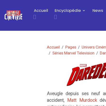
Accueil
Encyclopédie
News
Accueil
Pages
Univers Ciné
Séries Marvel Television
Dar
Aveugle depuis ses neuf an
accident,
Matt Murdock
dév