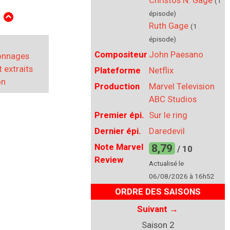
Christos N. Gage
(1
(1 épisode)
E
épisode)
Ruth Gage
(1
épisode)
Compositeur
John Paesano
sonnages
 extraits
Plateforme
Netflix
on
Production
Marvel Television
ABC Studios
Premier épi.
Sur le ring
Dernier épi.
Daredevil
Note Marvel
8,79
/ 10
Review
Actualisé le
06/08/2026 à 16h52
ORDRE DES SAISONS
Suivant
→
Saison 2