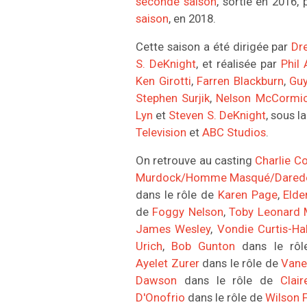
seconde saison
, sortie en 2016,
saison
, en 2018.
Cette saison a été dirigée par
Dr
S. DeKnight
, et réalisée par
Phil
Ken Girotti
,
Farren Blackburn
,
Guy
Stephen Surjik
,
Nelson McCormi
Lyn
et
Steven S. DeKnight
, sous 
Television
et
ABC Studios
.
On retrouve au casting
Charlie C
Murdock/Homme Masqué/Darede
dans le rôle de
Karen Page
,
Elde
de
Foggy Nelson
,
Toby Leonard
James Wesley
,
Vondie Curtis-Hal
Urich
,
Bob Gunton
dans le rô
Ayelet Zurer
dans le rôle de
Vane
Dawson
dans le rôle de
Clai
D'Onofrio
dans le rôle de
Wilson F