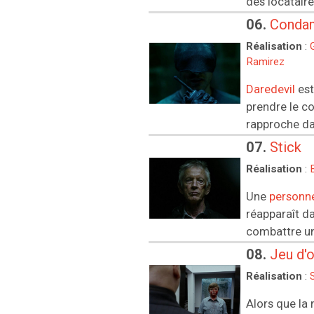
des locatair
06.
Conda
Réalisation
:
Ramirez
Daredevil
est
prendre le co
rapproche da
07.
Stick
Réalisation
:
Une
personn
réapparaît d
combattre u
08.
Jeu d'
Réalisation
:
Alors que la