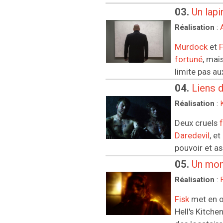
03.
Un lap
Réalisation
:
Murdock
et
fortuné
, mai
limite pas au
04.
Liens 
Réalisation
:
Deux cruels
Daredevil
, e
pouvoir et as
05.
Un mon
Réalisation
:
Fisk
met en 
Hell's Kitche