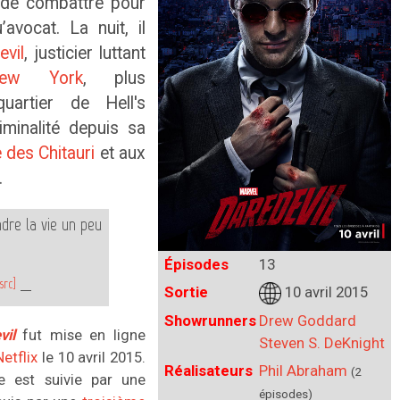
t de combattre pour
’avocat. La nuit, il
evil
, justicier luttant
ew York
, plus
uartier de Hell's
iminalité depuis sa
 des Chitauri
et aux
.
dre la vie un peu
Épisodes
13
src]
—
Sortie
10 avril 2015
Showrunners
Drew Goddard
vil
fut mise en ligne
Steven S. DeKnight
Netflix
le 10 avril 2015.
Réalisateurs
Phil Abraham
(2
e est suivie par une
épisodes)