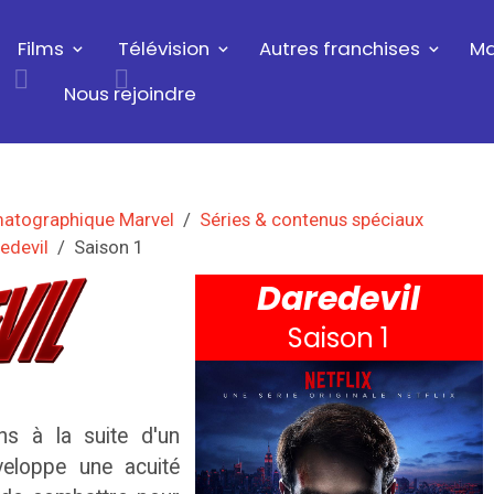
Films
Télévision
Autres franchises
Ma
Nous rejoindre
matographique Marvel
Séries & contenus spéciaux
edevil
Saison 1
Daredevil
Saison 1
s à la suite d'un
eloppe une acuité