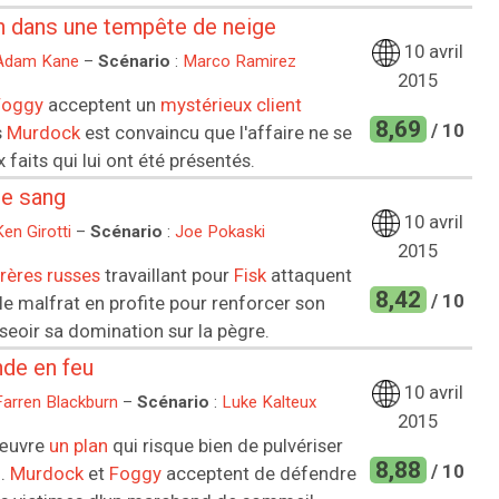
in dans une tempête de neige
10 avril
Adam Kane
–
Scénario
:
Marco Ramirez
2015
Foggy
acceptent un
mystérieux client
8,69
/ 10
s
Murdock
est convaincu que l'affaire ne se
x faits qui lui ont été présentés.
de sang
10 avril
Ken Girotti
–
Scénario
:
Joe Pokaski
2015
frères
russes
travaillant pour
Fisk
attaquent
8,42
/ 10
t le malfrat en profite pour renforcer son
seoir sa domination sur la pègre.
de en feu
10 avril
Farren Blackburn
–
Scénario
:
Luke Kalteux
2015
œuvre
un plan
qui risque bien de pulvériser
8,88
/ 10
n.
Murdock
et
Foggy
acceptent de défendre