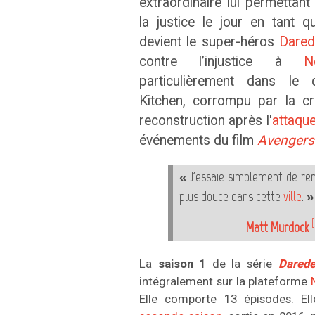
extraordinaire lui permettan
la justice le jour en tant qu
devient le super-héros
Dared
contre l’injustice à
N
particulièrement dans le q
Kitchen, corrompu par la cr
reconstruction après l'
attaque
événements du film
Avengers
« J'essaie simplement de ren
plus douce dans cette
ville
. »
[
—
Matt Murdock
La
saison 1
de la série
Darede
intégralement sur la plateforme
Elle comporte 13 épisodes. Ell