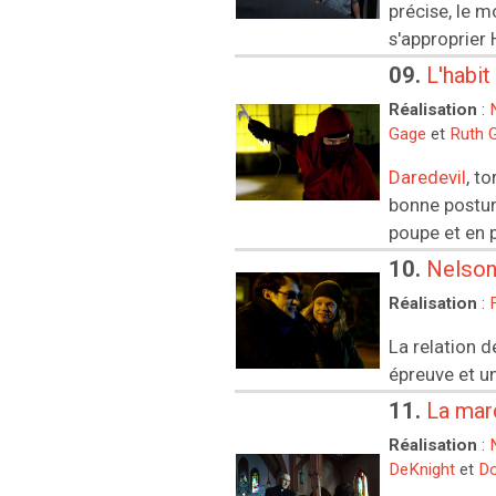
précise, le 
s'approprier H
09.
L'habit
Réalisation
:
Gage
et
Ruth 
Daredevil
, t
bonne postur
poupe et en p
10.
Nelson
Réalisation
:
La relation 
épreuve et u
11.
La mar
Réalisation
:
DeKnight
et
Do