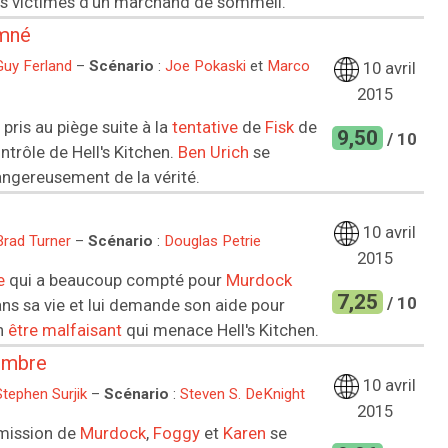
es victimes d'un marchand de sommeil.
mné
Guy Ferland
–
Scénario
:
Joe Pokaski
et
Marco
10 avril
2015
 pris au piège suite à la
tentative
de
Fisk
de
9,50
/ 10
ntrôle de Hell's Kitchen.
Ben Urich
se
ngereusement de la vérité.
10 avril
Brad Turner
–
Scénario
:
Douglas Petrie
2015
e
qui a beaucoup compté pour
Murdock
7,25
/ 10
ans sa vie et lui demande son aide pour
n
être malfaisant
qui menace Hell's Kitchen.
ombre
10 avril
Stephen Surjik
–
Scénario
:
Steven S. DeKnight
2015
 mission de
Murdock
,
Foggy
et
Karen
se