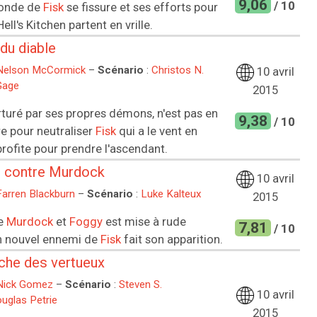
9,06
/ 10
monde de
Fisk
se fissure et ses efforts pour
ell's Kitchen partent en vrille.
 du diable
Nelson McCormick
–
Scénario
:
Christos N.
10 avril
Gage
2015
orturé par ses propres démons, n'est pas en
9,38
/ 10
e pour neutraliser
Fisk
qui a le vent en
rofite pour prendre l'ascendant.
 contre Murdock
10 avril
Farren Blackburn
–
Scénario
:
Luke Kalteux
2015
de
Murdock
et
Foggy
est mise à rude
7,81
/ 10
n nouvel ennemi de
Fisk
fait son apparition.
che des vertueux
Nick Gomez
–
Scénario
:
Steven S.
10 avril
uglas Petrie
2015