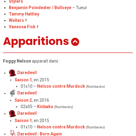
Stylers
Benjamin Poindexter / Bullseye
– Tueur
Tammy Hattley
Wellers
†
Vanessa Fisk
†
Apparitions
Foggy Nelson
apparaît dans :
Daredevil
Saison 1
, en 2015
01x10 –
Nelson contre Murdock
(flashbacks)
Daredevil
Saison 2
, en 2016
02x05 –
Kinbaku
(flashbacks)
Daredevil
Saison 1
, en 2015
01x10 –
Nelson contre Murdock
(flashbacks)
Daredevil : Born Again