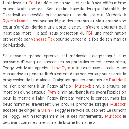
tentatives du
Caïd
de détruire sa vie — et reste à ses côtés même
quand Matt sombre. Son destin bascule lorsque l'identité de
Daredevil est révélée publiquement : rendu visite à Murdock à
Ryker's Island
, il est poignardé par des détenus et Matt entend son
cœur s'arrêter derrière une porte d'acier. Il s'avère pourtant qu'il
n'est pas mort — placé sous protection du
FBI
, une machination
orchestrée par
Vanessa Fisk
pour se venger à la fois de son mari et
de Murdock.
Sa seconde grande épreuve est médicale : diagnostiqué d'un
sarcome d'Ewing, un cancer des os particulièrement dévastateur,
Foggy voit Matt appeler
Hank Pym
à la rescousse — celui-ci se
miniaturise et pénètre littéralement dans son corps pour ralentir la
progression de la maladie. Craignant que les ennemis de
Daredevil
ne s'en prennent à un Foggy affaibli,
Murdock
simule ensuite sa
mort lors d'une attaque,
Pym
le miniaturisant juste avant l'explosion
pour le mettre à l'abri. Foggy finit par vaincre le cancer, mais les
deux hommes traversent une brouille profonde lorsque
Murdock
accepte de diriger la
Main
— Foggy le renvoie du cabinet. Le surnom
de Foggy est historiquement lié à ses ronflements,
Murdock
le
décrivant comme « une corne de brume humaine ».