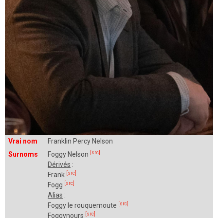
Vrai nom
Franklin Percy Nelson
[src]
Surnoms
Foggy Nelson
Dérivés
:
[src]
Frank
[src]
Fogg
Alias
:
[src]
Foggy le rouquemoute
[src]
Foggynours