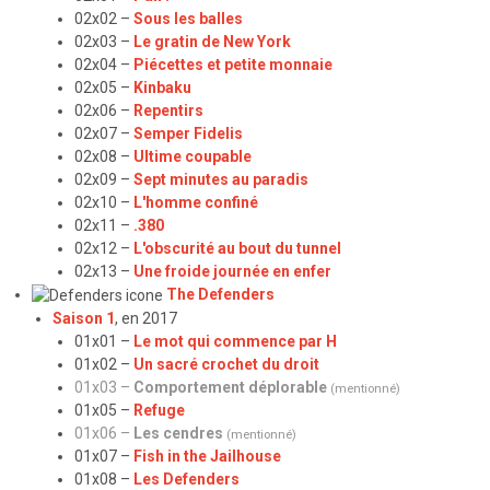
02x02 –
Sous les balles
02x03 –
Le gratin de New York
02x04 –
Piécettes et petite monnaie
02x05 –
Kinbaku
02x06 –
Repentirs
02x07 –
Semper Fidelis
02x08 –
Ultime coupable
02x09 –
Sept minutes au paradis
02x10 –
L'homme confiné
02x11 –
.380
02x12 –
L'obscurité au bout du tunnel
02x13 –
Une froide journée en enfer
The Defenders
Saison 1
, en 2017
01x01 –
Le mot qui commence par H
01x02 –
Un sacré crochet du droit
01x03 –
Comportement déplorable
(mentionné)
01x05 –
Refuge
01x06 –
Les cendres
(mentionné)
01x07 –
Fish in the Jailhouse
01x08 –
Les Defenders