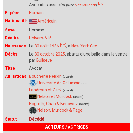
[src]
Avocados associés
(avec
Matt Murdock
)
Espèce
Humain
Nationalité
Américain
Sexe
Homme
Réalité
Univers-616
[src]
Naissance
Le
30 août 1986
, à
New York City
Décès
Le
30 octobre 2025
, abattu d'une balle dans le ventre
par
Bullseye
Titre
Avocat
Affiliations
Boucherie Nelson
(avant)
Université de Columbia
(avant)
Landman et Zack
(avant)
Nelson et Murdock
(avant)
Hogarth, Chao & Benowitz
(avant)
Nelson, Murdock & Page
Statut
Décédé
ACTEURS / ACTRICES