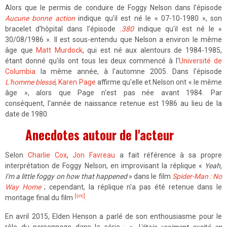
Alors que le permis de conduire de Foggy Nelson dans l'épisode
Aucune bonne action
indique qu'il est né le « 07-10-1980 », son
bracelet d'hôpital dans l'épisode
.380
indique qu'il est né le «
30/08/1986 ». Il est sous-entendu que Nelson a environ le même
âge que
Matt Murdock
, qui est né aux alentours de 1984-1985,
étant donné qu'ils ont tous les deux commencé à l'
Université de
Columbia
la même année, à l'automne 2005. Dans l'épisode
L'homme blessé
,
Karen Page
affirme qu'elle et Nelson ont « le même
âge », alors que Page n'est pas née avant 1984. Par
conséquent, l'année de naissance retenue est 1986 au lieu de la
date de 1980.
Anecdotes autour de l'acteur
Selon
Charlie Cox
,
Jon Favreau
a fait référence à sa propre
interprétation de Foggy Nelson, en improvisant la réplique «
Yeah,
I'm a little foggy on how that happened
» dans le film
Spider-Man : No
Way Home
; cependant, la réplique n'a pas été retenue dans le
[src]
montage final du film
.
En avril 2015, Elden Henson a parlé de son enthousiasme pour le