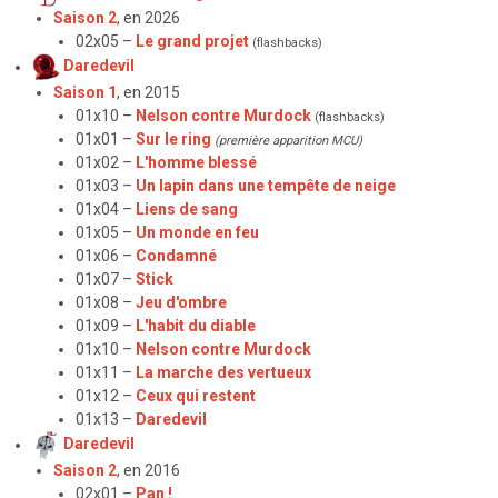
Saison 2
, en 2026
02x05 –
Le grand projet
(flashbacks)
Daredevil
Saison 1
, en 2015
01x10 –
Nelson contre Murdock
(flashbacks)
01x01 –
Sur le ring
(première apparition MCU)
01x02 –
L'homme blessé
01x03 –
Un lapin dans une tempête de neige
01x04 –
Liens de sang
01x05 –
Un monde en feu
01x06 –
Condamné
01x07 –
Stick
01x08 –
Jeu d'ombre
01x09 –
L'habit du diable
01x10 –
Nelson contre Murdock
01x11 –
La marche des vertueux
01x12 –
Ceux qui restent
01x13 –
Daredevil
Daredevil
Saison 2
, en 2016
02x01 –
Pan !