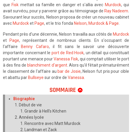
que
Fisk
mettait sa famille en danger et s'allia avec
Murdock
, qui
avait survécu, pour y parvenir grâce au témoignage de
Ray Nadeem
.
Savourant leur succès, Nelson proposa de créer un nouveau cabinet
avec
Murdock
et
Page
, et le trio fonda
Nelson, Murdock & Page
.
Pendant près d'une décennie, Nelson travailla aux côtés de
Murdock
et
Page
, représentant de nombreux clients. En s'occupant de
l'affaire
Benny Cafaro
, il fit sans le savoir une découverte
importante concernant le
port de Red Hook
, un détail qui constituait
pourtant une menace pour
Vanessa Fisk
, qui comptait utiliser le port
à des fins de
blanchiment d'argent
. Alors qu'il fêtait prématurément
le classement de l'affaire au
bar de Josie
, Nelson fut pris pour cible
et abattu par
Bullseye
sur ordre de
Vanessa
.
SOMMAIRE
Biographie
Début de vie
Grandir à Hell's Kitchen
Années lycée
Rencontre avec Matt Murdock
Landman et Zack