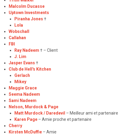
Trish Walker
Malcolm Ducasse
Uptown Investments
Piranha Jones
†
Lola
Wobschall
Callahan
FBI
Ray Nadeem
† – Client
J. Lim
Jasper Evans
†
Club de Hell's Kitchen
Gerlach
Mikey
Maggie Grace
Seema Nadeem
Sami Nadeem
Nelson, Murdock & Page
Matt Murdock / Daredevil
– Meilleur ami et partenaire
Karen Page
– Amie proche et partenaire
Cherry
Kirsten McDuffie
– Amie