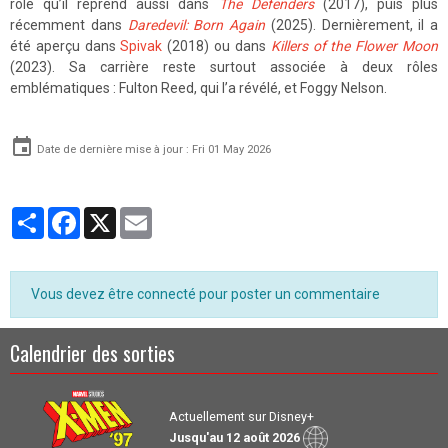
rôle qu’il reprend aussi dans
The Defenders
(2017), puis plus
récemment dans
Daredevil: Born Again
(2025). Dernièrement, il a
été aperçu dans
Spivak
(2018) ou dans
Killers of the Flower Moon
(2023). Sa carrière reste surtout associée à deux rôles
emblématiques : Fulton Reed, qui l’a révélé, et Foggy Nelson.
Date de dernière mise à jour : Fri 01 May 2026
Partager
Facebook
X
Email
Vous devez être connecté pour poster un commentaire
Calendrier des sorties
Actuellement sur Disney+
Jusqu'au 12 août 2026