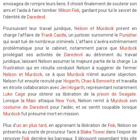
envisagea de rompre leurs liens. Il choisit finalement de soutenir son
ami et l'aida à faire tomber
Wilson Fisk
, gardant pour lui le secret de
l'identité de
Daredevil
.
Poursuivant leur travail juridique,
Nelson et Murdock
prirent en
charge l'affaire de
Frank Castle
, un justicier surnommé le
Punisher
qui avait tué de nombreux criminels. L'affaire s'avéra extrêmement
problématique pour le cabinet, notamment parce que
Murdock
privilégiait ses activités de
Daredevil
au détriment du travail
juridique, laissant Nelson assumer la majeure partie de la charge. La
frustration qui en résulta conduisit Nelson à suggérer de fermer
Nelson et Murdock
, ce à quoi
Murdock
n'émit aucune objection.
Nelson fut ensuite recruté par
Hogarth, Chao & Benowitz
et travailla
en étroite collaboration avec
Jeri Hogarth
, représentant notamment
Luke Cage
pour obtenir sa libération de la
prison de Seagate
.
Lorsque
la Main
attaqua
New York
, Nelson remit à
Murdock
son
costume de Daredevil
pour l'aider, et se sentit coupable lorsque
Murdock
fut présumé mort en mission.
Plus d'
un an plus tard
, en apprenant la libération de
Fisk
, Nelson se
présenta au poste de procureur face à
Blake Tower
dans l'espoir de
renvoyer
Fisk
derrière les barreaux. Il découvrit cependant très vite