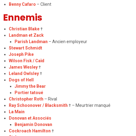
Benny Cafaro
– Client
Ennemis
Christian Blake
†
Landman et Zack
Parish Landman
– Ancien employeur
Stewart Schmidt
Joseph Pike
Wilson Fisk / Caïd
James Wesley
†
Leland Owlsley
†
Dogs of Hell
Jimmy the Bear
Portier tatoué
Christopher Roth
– Rival
Ray Schoonover / Blacksmith
† – Meurtrier manqué
La Main
Donovan et Associés
Benjamin Donovan
Cockroach
Hamilton
†