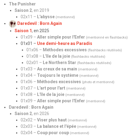
The Punisher
Saison 2
, en 2019
02x11 –
L'abysse
(mentionné)
Daredevil : Born Again
Saison 1
, en 2025
01x09 –
Aller simple pour l'Enfer
(mentionné en flashbacks)
01x01 –
Une demi-heure au Paradis
01x06 –
Méthodes excessives
(flashbacks réutilisés)
01x08 –
L'île de la joie
(
flashbacks réutilisés
)
02x01 –
Le Northern Star
(flashbacks réutilisés)
01x03 –
Au creux de sa main
(mentionné)
01x04 –
Toujours le système
(mentionné)
01x06 –
Méthodes excessives
(photo et mentionné)
01x07 –
L'art pour l'art
(mentionné)
01x08 –
L'île de la joie
(mentionné)
01x09 –
Aller simple pour l'Enfer
(mentionné)
Daredevil : Born Again
Saison 2
, en 2026
02x02 –
Viser plus haut
(mentionné)
02x03 –
La balance et l'épée
(mentionné)
02x04 –
Coup pour coup
(mentionné)