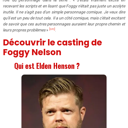
rôle du personnage dans la série : « J
'étais vraiment excité en
recevant les scripts et en lisant que Foggy n'était pas juste un acolyte
inutile. Il ne s'agit pas d'un simple personnage comique. Je veux dire
qu'il est un peu de tout cela. Il a un côté comique, mais c'était excitant
de savoir que ces autres personnages auraient leur propre chemin et
[src]
leurs propres problèmes
»
.
Découvrir le casting de
Foggy Nelson
Qui est Elden Henson ?