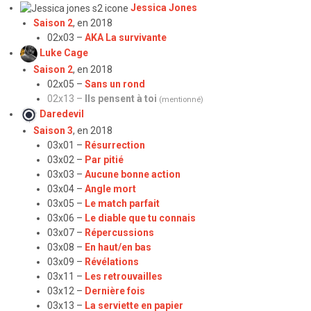
Jessica Jones
Saison 2
, en 2018
02x03 –
AKA La survivante
Luke Cage
Saison 2
, en 2018
02x05 –
Sans un rond
02x13 –
Ils pensent à toi
(mentionné)
Daredevil
Saison 3
, en 2018
03x01 –
Résurrection
03x02 –
Par pitié
03x03 –
Aucune bonne action
03x04 –
Angle mort
03x05 –
Le match parfait
03x06 –
Le diable que tu connais
03x07 –
Répercussions
03x08 –
En haut/en bas
03x09 –
Révélations
03x11 –
Les retrouvailles
03x12 –
Dernière fois
03x13 –
La serviette en papier