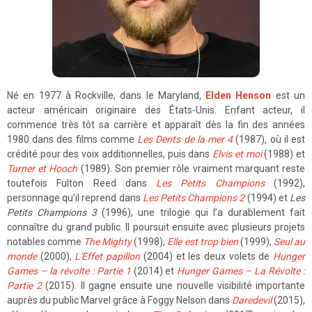
Né en 1977 à Rockville, dans le Maryland,
Elden Henson
est un
acteur américain originaire des États-Unis. Enfant acteur, il
commence très tôt sa carrière et apparaît dès la fin des années
1980 dans des films comme
Les Dents de la mer 4
(1987), où il est
crédité pour des voix additionnelles, puis dans
Elvis et moi
(1988) et
Turner et Hooch
(1989). Son premier rôle vraiment marquant reste
toutefois Fulton Reed dans
Les Petits Champions
(1992),
personnage qu’il reprend dans
Les Petits Champions 2
(1994) et
Les
Petits Champions 3
(1996), une trilogie qui l’a durablement fait
connaître du grand public. Il poursuit ensuite avec plusieurs projets
notables comme
The Mighty
(1998),
Elle est trop bien
(1999),
Seul au
monde
(2000),
L'Effet papillon
(2004) et les deux volets de
Hunger
Games – la révolte : Partie 1
(2014) et
Hunger Games – La Révolte :
Partie 2
(2015). Il gagne ensuite une nouvelle visibilité importante
auprès du public Marvel grâce à Foggy Nelson dans
Daredevil
(2015),