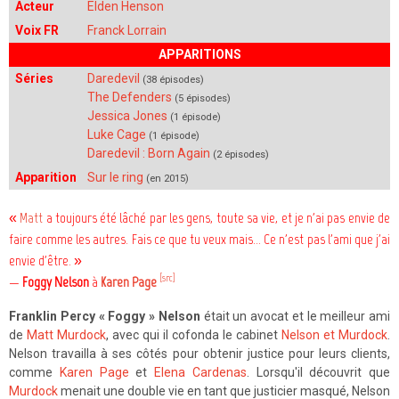
Acteur
Elden Henson
Voix FR
Franck Lorrain
APPARITIONS
Séries
Daredevil
(38 épisodes)
The Defenders
(5 épisodes)
Jessica Jones
(1 épisode)
Luke Cage
(1 épisode)
Daredevil : Born Again
(2 épisodes)
Apparition
Sur le ring
(en 2015)
«
Matt
a toujours été lâché par les gens, toute sa vie, et je n'ai pas envie de
faire comme les autres. Fais ce que tu veux mais… Ce n'est pas l'ami que j'ai
envie d'être. »
[src]
—
Foggy Nelson
à
Karen Page
Franklin Percy « Foggy » Nelson
était un avocat et le meilleur ami
de
Matt Murdock
, avec qui il cofonda le cabinet
Nelson et Murdock
.
Nelson travailla à ses côtés pour obtenir justice pour leurs clients,
comme
Karen Page
et
Elena Cardenas
. Lorsqu'il découvrit que
Murdock
menait une double vie en tant que justicier masqué, Nelson