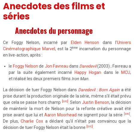
Anecdotes des films et
séries
Anecdotes du personnage
Ce Foggy Nelson, incarné par
Elden Henson
dans l'
Univers
ème
Cinématographique Marvel
, est la 2
incarnation du personnage
en live-action, après :
le
Foggy Nelson
de
Jon Favreau
dans
Daredevil
(2003) ; Favreau a
par la suite également incarné
Happy Hogan
dans le
MCU
,
et réalisé les deux premiers films
Iron Man
.
La décision de tuer Foggy Nelson dans
Daredevil : Born Again
a été
prise durant la production originale de la série, même s'il était prévu
[src]
que cela se passe hors champ
. Selon
Justin Benson
, la décision
de maintenir la mort de Nelson pour la refonte créative avait été
[src]
prise avant que lui et
Aaron Moorhead
ne signent pour la série
.
De plus,
Charlie Cox
a déclaré qu'il n'était pas convaincu que la
[src]
décision de tuer Foggy Nelson était la bonne
.