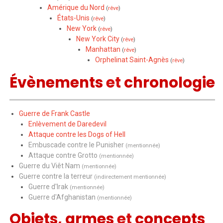
Amérique du Nord
(
rêve
)
États-Unis
(
rêve
)
New York
(
rêve
)
New York City
(
rêve
)
Manhattan
(
rêve
)
Orphelinat Saint-Agnès
(
rêve
)
Évènements
et
chronologie
Guerre de Frank Castle
Enlèvement de Daredevil
Attaque contre les Dogs of Hell
Embuscade contre le Punisher
(mentionnée)
Attaque contre Grotto
(mentionnée)
Guerre du Viêt Nam
(mentionnée)
Guerre contre la terreur
(indirectement mentionnée)
Guerre d'Irak
(mentionnée)
Guerre d'Afghanistan
(mentionnée)
Objets
,
armes
et
concepts