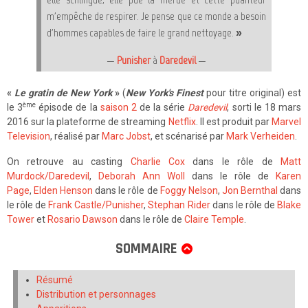
m'empêche de respirer. Je pense que ce monde a besoin
d'hommes capables de faire le grand nettoyage. »
—
Punisher
à
Daredevil
—
«
Le gratin de New York
»
(
New York's Finest
pour titre original) est
ème
le 3
épisode de la
saison 2
de la série
Daredevil
, sorti le 18 mars
2016 sur la plateforme de streaming
Netflix
. Il est produit par
Marvel
Television
, réalisé par
Marc Jobst
, et scénarisé par
Mark Verheiden
.
On retrouve au casting
Charlie Cox
dans le rôle de
Matt
Murdock/Daredevil
,
Deborah Ann Woll
dans le rôle de
Karen
Page
,
Elden Henson
dans le rôle de
Foggy Nelson
,
Jon Bernthal
dans
le rôle de
Frank Castle/Punisher
,
Stephan Rider
dans le rôle de
Blake
Tower
et
Rosario Dawson
dans le rôle de
Claire Temple
.
SOMMAIRE
Résumé
Distribution et personnages