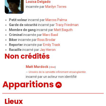
Louisa Delgado
incarnée par
Marilyn Torres
Petit voleur
incarné par
Marcos Palma
Garde de sécurité
incarné par
Tracy Friedman
Membre de gang
incarné par
Matt Baguth
Criminel
incarnée par
Marc Basil
Biker
incarnée par
Ross Brodar
Reporter
incarnée par
Emily Trask
Racaille
incarné par
Jay Hieron
Non crédités
Matt Murdock
(
rêve
)
—
Univers de la serviette infiniment ensanglantée
incarné par un acteur non identifié
Apparitions
Lieux