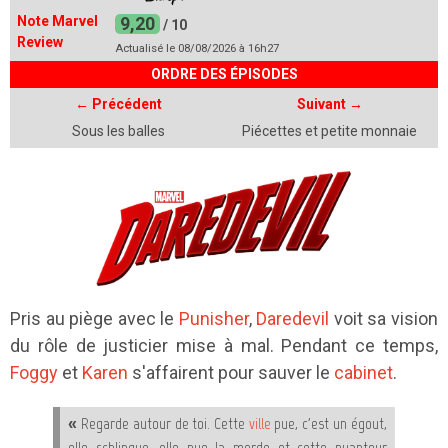
Note Marvel
9,20
/ 10
Review
Actualisé le 08/08/2026 à 16h27
ORDRE DES ÉPISODES
← Précédent
Suivant
→
Sous les balles
Piécettes et petite monnaie
Pris au piège avec le
Punisher
,
Daredevil
voit sa vision
du rôle de justicier mise à mal. Pendant ce temps,
Foggy
et
Karen
s'affairent pour sauver le
cabinet
.
« Regarde autour de toi. Cette
ville
pue, c'est un égout,
elle schlingue, elle pue la merde et cette puanteur