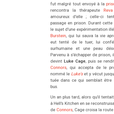
fut malgré tout envoyé à la
pri
rencontra la thérapeute
Reva
amoureux d'elle ; celle-ci ten
passage en prison. Durant cette 
le sujet d'une expérimentation il
Burstein
, qui lui sauva la vie apr
eut tenté de le tuer, lui conf
surhumaine et une peau déso
Parvenu à s'échapper de prison, 
devint
Luke Cage
, puis se rend
Connors
, qui accepta de le pr
nommé le
Luke's
et y vécut jusq
tuée dans ce qui semblait être
bus.
Un an plus tard, alors qu'il tentai
à Hell's Kitchen en se reconstruisa
de
Connors
, Cage croisa la route