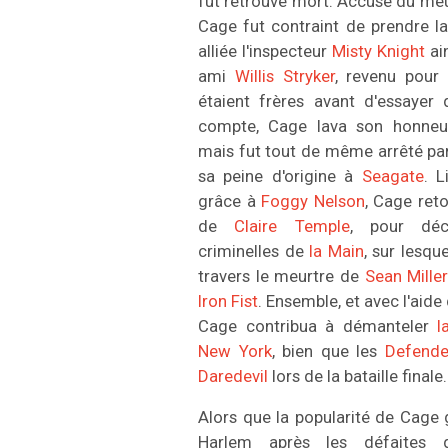
fut retrouvé mort. Accusé du me
Cage fut contraint de prendre la
alliée l'inspecteur
Misty Knight
ain
ami
Willis Stryker
, revenu pour 
étaient frères avant d'essayer 
compte, Cage lava son honneu
mais fut tout de même arrêté par
sa peine d'origine à
Seagate
. L
grâce à
Foggy Nelson
, Cage ret
de
Claire Temple
, pour déco
criminelles de
la Main
, sur lesqu
travers le meurtre de
Sean Mille
Iron Fist
. Ensemble, et avec l'aide
Cage contribua à démanteler
l
New York
, bien que les
Defende
Daredevil
lors de la bataille finale.
Alors que la popularité de Cage 
Harlem après les défaite