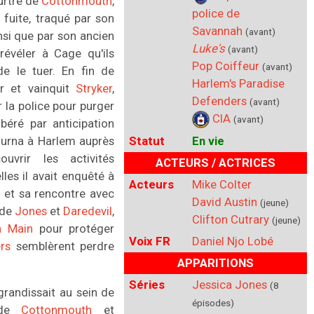
urtre de
Cottonmouth
,
police de
 fuite, traqué par son
Savannah
(avant)
si que par son ancien
Luke's
(avant)
révéler à Cage qu'ils
Pop Coiffeur
(avant)
de le tuer. En fin de
Harlem's Paradise
r et vainquit
Stryker
,
Defenders
(avant)
 la police pour purger
CIA
(avant)
ibéré par anticipation
ourna à Harlem auprès
Statut
En vie
uvrir les activités
ACTEURS / ACTRICES
elles il avait enquêté à
Acteurs
Mike Colter
r
et sa rencontre avec
David Austin
(jeune)
 de
Jones
et
Daredevil
,
Clifton Cutrary
(jeune)
a Main
pour protéger
Voix FR
Daniel Njo Lobé
rs
semblèrent perdre
APPARITIONS
Séries
Jessica Jones
(8
grandissait au sein de
épisodes)
s de
Cottonmouth
et