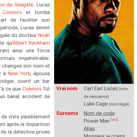
son de Seagate
. Lucas
 Connors
et tomba
tait de faciliter son
période, Lucas devint
légale du docteur
Noah
ès qu'
Albert Rackham
érant ainsi une force
rmais impénétrable.
il changea son nom et
it à
New York
, épousa
otéger, ouvrit un bar
Vrai nom
Carl Earl Lucas
u'à ce que
Connors
fût
(nom
 un banal accident de
de naissance)
Luke Cage
(nom légal)
Surnoms
Nom de code
:
t de vivre paisiblement
[src]
Power Man
nt après la disparition
Alias
:
 de la détective privée
Monsieur je crains