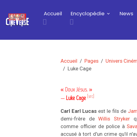
Accueil
Encyclopédie
News
Accueil
Pages
Univers Ciné
Luke Cage
« Doux Jésus. »
[src]
—
Luke Cage
Carl Earl Lucas
est le fils de
Jam
demi-frère de
Willis Stryker
qu
comme officier de police à
Sav
accusé à tort d'un crime qu'il n'