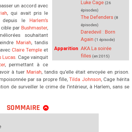
Luke Cage
(26
e passer un accord avec
épisodes)
iah
, qui avait pris le
The Defenders
(8
el depuis le
Harlem's
épisodes)
r cible par
Bushmaster
,
Daredevil : Born
éliorées souhaitant
Again
(1 épisode)
teindre
Mariah
, tandis
Apparition
AKA La soirée
n avec
Claire Temple
et
filles
(en 2015)
 Lucas
. Cage vainquit
er
, permettant à ce
avoir à tuer
Mariah
, tandis qu'elle était envoyée en prison.
mpoisonnée par sa propre fille,
Tilda Johnson
, Cage hérita
ention de surveiller le crime de l'intérieur, à Harlem, sans se
SOMMAIRE
e