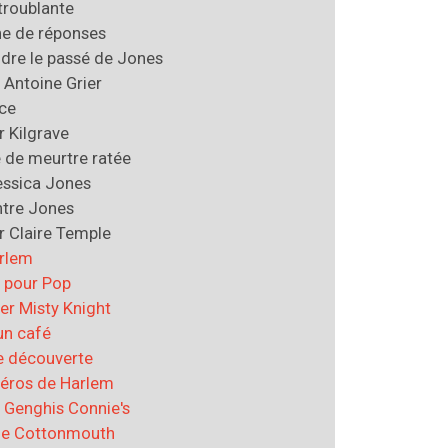
troublante
e de réponses
re le passé de Jones
 Antoine Grier
ce
r Kilgrave
e de meurtre ratée
essica Jones
tre Jones
r Claire Temple
arlem
r pour Pop
er Misty Knight
un café
te découverte
Héros de Harlem
e Genghis Connie's
de Cottonmouth