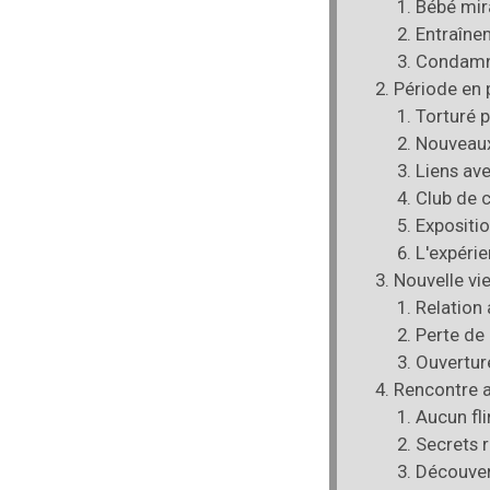
Bébé mir
Entraînem
Condamna
Période en 
Torturé 
Nouveaux
Liens av
Club de 
Expositio
L'expéri
Nouvelle vi
Relation
Perte de
Ouverture
Rencontre 
Aucun fli
Secrets 
Découver