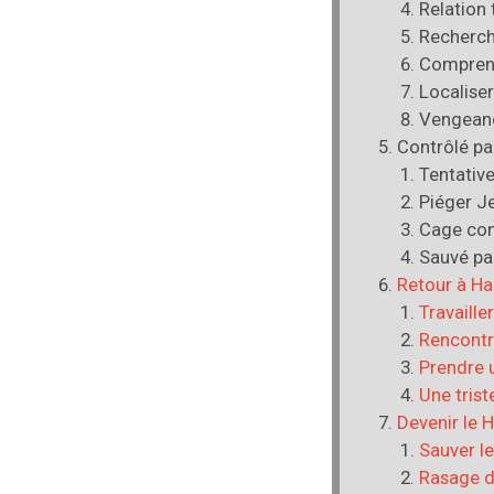
Relation 
Recherch
Comprend
Localiser
Vengean
Contrôlé pa
Tentativ
Piéger J
Cage con
Sauvé pa
Retour à H
Travaille
Rencontr
Prendre 
Une tris
Devenir le 
Sauver l
Rasage 