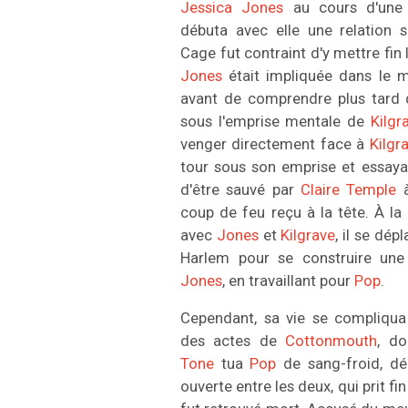
Jessica Jones
au cours d'une 
débuta avec elle une relation s
Cage fut contraint d'y mettre fin 
Jones
était impliquée dans le 
avant de comprendre plus tard
sous l'emprise mentale de
Kilgr
venger directement face à
Kilgr
tour sous son emprise et essay
d'être sauvé par
Claire Temple
à
coup de feu reçu à la tête. À la
avec
Jones
et
Kilgrave
, il se dép
Harlem pour se construire une 
Jones
, en travaillant pour
Pop
.
Cependant, sa vie se compliqu
des actes de
Cottonmouth
, d
Tone
tua
Pop
de sang-froid, dé
ouverte entre les deux, qui prit fi