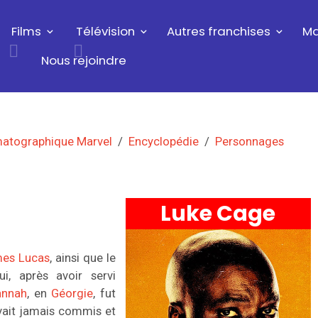
Films
Télévision
Autres franchises
Ma
Nous rejoindre
matographique Marvel
Encyclopédie
Personnages
Luke Cage
es Lucas
, ainsi que le
i, après avoir servi
annah
, en
Géorgie
, fut
avait jamais commis et