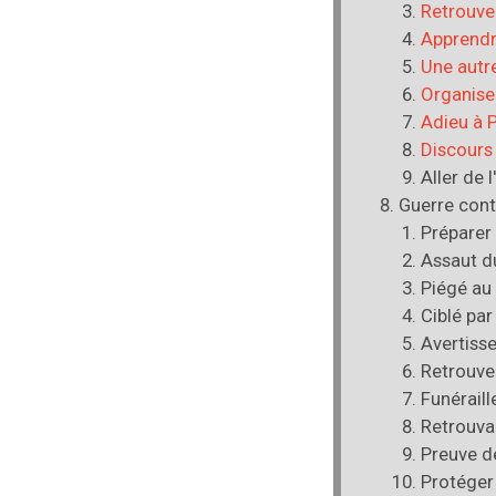
Retrouve
Apprendr
Une autr
Organise
Adieu à 
Discours 
Aller de l
Guerre con
Préparer
Assaut d
Piégé au
Ciblé pa
Avertiss
Retrouve
Funéraill
Retrouva
Preuve d
Protéger