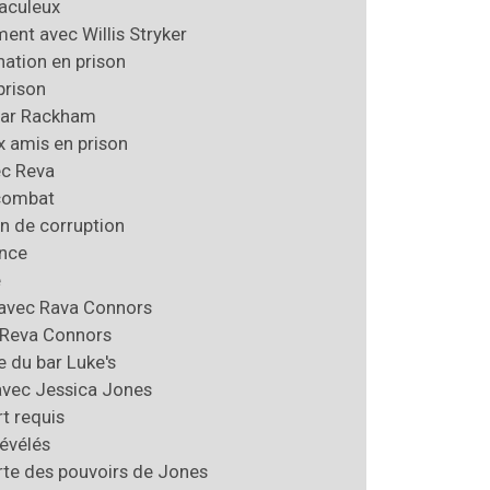
aculeux
ent avec Willis Stryker
tion en prison
prison
par Rackham
 amis en prison
ec Reva
combat
n de corruption
ence
e
 avec Rava Connors
 Reva Connors
 du bar Luke's
avec Jessica Jones
rt requis
révélés
te des pouvoirs de Jones