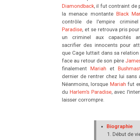
Diamondback
, il fut contraint d
la menace montante
Black Mar
contrôle de l'empire crimin
Paradise
, et se retrouva pris pou
un criminel aux capacités am
sacrifier des innocents pour at
que Cage luttait dans sa relatio
face au retour de son père
James
finalement
Mariah
et
Bushmast
dernier de rentrer chez lui sans 
Néanmoins, lorsque
Mariah
fut e
du
Harlem's Paradise
, avec l'int
laisser corrompre.
Biographie
Début de vi