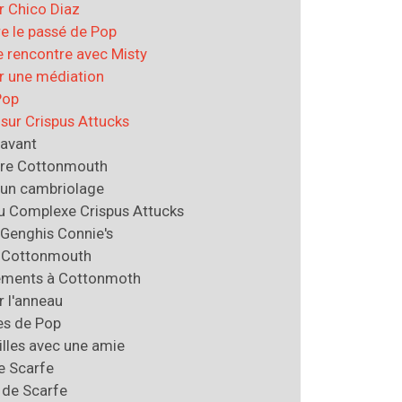
r Chico Diaz
e le passé de Pop
e rencontre avec Misty
r une médiation
Pop
sur Crispus Attucks
'avant
tre Cottonmouth
 un cambriolage
u Complexe Crispus Attucks
 Genghis Connie's
r Cottonmouth
ements à Cottonmoth
r l'anneau
es de Pop
illes avec une amie
e Scarfe
 de Scarfe