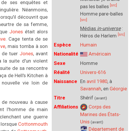
de ses enquêtes et
[src]
pas les balles
ingulière. Néanmoins,
Homme pare-balles
lorsqu'il découvrit que
[src]
meurtre de sa femme,
Médias
in-universe
:
 que
Jones
était alors
[src]
Héros de Harlem
ave
. Cage tenta de se
Espèce
Humain
ave
, mais tomba à son
a de tuer
Jones
, avant
Nationalité
Américain
 la suite d'un violent
Sexe
Homme
 suite de sa rencontre
Réalité
Univers-616
laça de Hell's Kitchen à
Naissance
En
avril 1980
, à
nouvelle vie loin de
Savannah
, en
Géorgie
Titre
Shérif
(avant)
a de nouveau à cause
Affiliations
Corps des
ont l'homme de main
Marines des États-
clenchant une guerre
Unis
(avant)
n lorsque
Cottonmouth
Département de