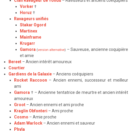
Clan Ravageur de Yondu
–
Ravisseurs et anciens coéquipiers
Vorker
†
Horuz
†
Ravageurs unifiés
Stakar Ogord
Martinex
Mainframe
Krugarr
Gamora
– Sauveuse, ancienne coquipière
(
version alternative
)
et amie
Bereet
–
Ancien intérêt amoureux
Courtier
Gardiens de la Galaxie
– Anciens coéquipiers
Rocket Raccoon
– Ancien ennemi, successeur et meilleur
ami
Gamora
†
– Ancienne tentatrice de meurtre et ancien intérêt
amoureux
Groot
– Ancien ennemi et ami proche
Kraglin Obfonteri
– Ami proche
Cosmo
– Amie proche
Adam Warlock
– Ancien ennemi et sauveur
Phyla