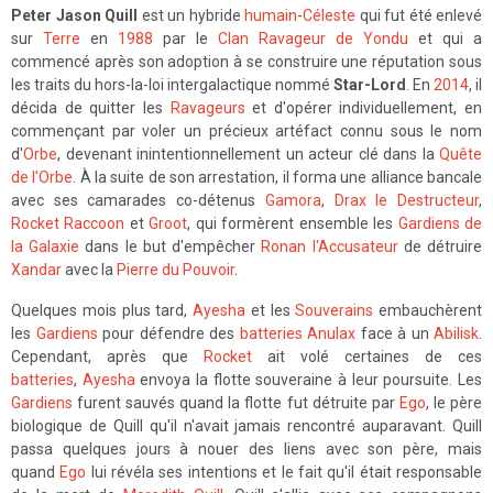
Peter Jason Quill
est un hybride
humain
-
Céleste
qui fut été enlevé
sur
Terre
en
1988
par le
Clan Ravageur de Yondu
et qui a
commencé après son adoption à se construire une réputation sous
les traits du hors-la-loi intergalactique nommé
Star-Lord
. En
2014
, il
décida de quitter les
Ravageurs
et d'opérer individuellement, en
commençant par voler un précieux artéfact connu sous le nom
d'
Orbe
, devenant inintentionnellement un acteur clé dans la
Quête
de l'Orbe
. À la suite de son arrestation, il forma une alliance bancale
avec ses camarades co-détenus
Gamora
,
Drax le Destructeur
,
Rocket Raccoon
et
Groot
, qui formèrent ensemble les
Gardiens de
la Galaxie
dans le but d'empêcher
Ronan l'Accusateur
de détruire
Xandar
avec la
Pierre du Pouvoir
.
Quelques mois plus tard,
Ayesha
et les
Souverains
embauchèrent
les
Gardiens
pour défendre des
batteries Anulax
face à un
Abilisk
.
Cependant, après que
Rocket
ait volé certaines de ces
batteries
,
Ayesha
envoya la flotte souveraine à leur poursuite. Les
Gardiens
furent sauvés quand la flotte fut détruite par
Ego
, le père
biologique de Quill qu'il n'avait jamais rencontré auparavant. Quill
passa quelques jours à nouer des liens avec son père, mais
quand
Ego
lui révéla ses intentions et le fait qu'il était responsable