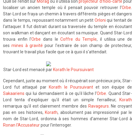
Quill se rendit sur
Morag
où il utilisa son
projecteur d'holo-carte
pour
localiser un ancien temple où il pensait pouvoir retrouver l'
Orbe
.
Star-Lord se fraya un chemin à travers différents pièges et dangers
dans le temps, repoussant notamment un petit
Orloni
qui tentait de
l'attaquer. Il fut distrait durant sa traversée du temple en écoutant
son walkman et dançant en écoutant sa musique. Quand Star-Lord
trouva enfin l'
Orbe
dans le
Coffre du Temple
, il utilisa une de
ses
mines à gravité
pour l'extraire de son champ de protecteur,
trouvant le travail plus facile que ce à quoi il s'attendait.
Star-Lord est menacé par
Korath le Poursuivant
Cependant, juste au moment où il récupérait son précieux prix, Star-
Lord fut attaqué par
Korath le Poursuivant
et son équipe de
Sakaariens
qui lui demandaient à ce qu'il lâche l'
Orbe
. Quand Star-
Lord tenta d'expliquer qu'il était un simple ferrailleur,
Korath
remarqua qu'il est clairement membre des
Ravageurs
. Ne croyant
pas en ses histoires,
Korath
, absolument pas impressionné par le
nom de Star-Lord, ordonna à ses hommes d'amener Star-Lord à
Ronan l'Accusateur
pour l'interroger.