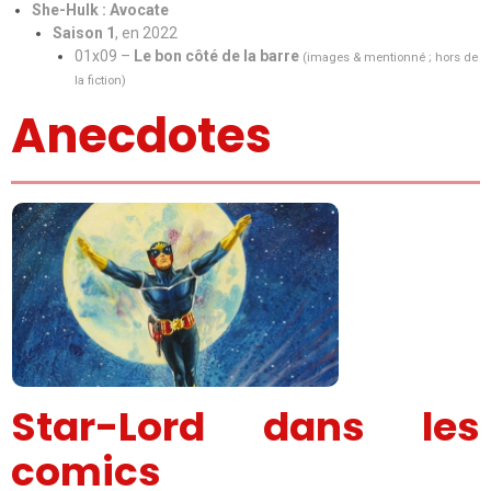
She-Hulk : Avocate
Saison 1
, en 2022
01x09 –
Le bon côté de la barre
(images & mentionné ;
hors de
la fiction
)
Anecdotes
Star-Lord dans les
comics