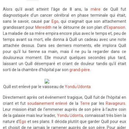
Alors qu'il avait atteint l'âge de 8 ans, la
mère
de Quill fut
diagnostiquée d'un cancer cérébral en phase terminale qui était,
sans le savoir, causé par
Ego
, qui craignait que son attachement
grandissant pour
Meredith
ne le détourne de son plan d'
Expansion
.
La maladie de sa mère empira encore plus avec le temps et, peu de
temps avant sa mort, elle donna à Quill un cadeau avec une note
attachée dessus. Dans ses derniers moments, elle implora Quill
pour qu'il lui tienne sa main, mais il ne pu la regarder dans ce
douloureux moment. Elle mourut quelques secondes plus tard,
laissant un Quill désemparé et criant de douleur tandis qu'il était
sorti de la chambre d'hôpital par son
grand-père
.
Quill est enlevé par le vaisseau de
Yondu Udonta
Directement après cet événement tragique, Quill fuit de l'hôpital en
criant et fut
soudainement enlevé
de la
Terre
par les
Ravageurs
.
Leur mission était de l'emmener auprès de son père à l'autre coin
de la galaxie mais leur leader,
Yondu Udonta
, connaissait très bien la
nature d'
Ego
et ses plans. Il décida plutôt que garder Quill pour eux
et choisit de ne jamais le ramener auprès de son père. Pour aider