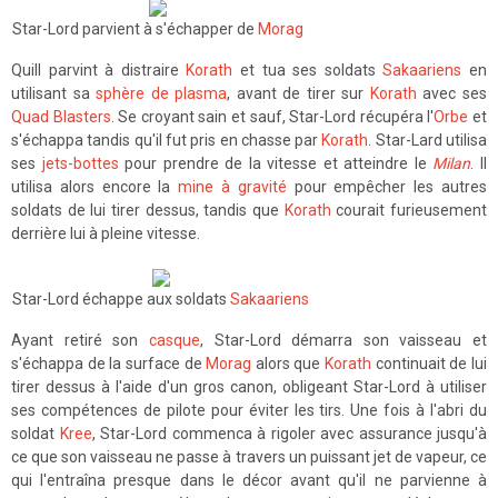
Star-Lord parvient à s'échapper de
Morag
Quill parvint à distraire
Korath
et tua ses soldats
Sakaariens
en
utilisant sa
sphère de plasma
, avant de tirer sur
Korath
avec ses
Quad Blasters
. Se croyant sain et sauf, Star-Lord récupéra l'
Orbe
et
s'échappa tandis qu'il fut pris en chasse par
Korath
. Star-Lard utilisa
ses
jets-bottes
pour prendre de la vitesse et atteindre le
Milan
. Il
utilisa alors encore la
mine à gravité
pour empêcher les autres
soldats de lui tirer dessus, tandis que
Korath
courait furieusement
derrière lui à pleine vitesse.
Star-Lord échappe aux soldats
Sakaariens
Ayant retiré son
casque
, Star-Lord démarra son vaisseau et
s'échappa de la surface de
Morag
alors que
Korath
continuait de lui
tirer dessus à l'aide d'un gros canon, obligeant Star-Lord à utiliser
ses compétences de pilote pour éviter les tirs. Une fois à l'abri du
soldat
Kree
, Star-Lord commenca à rigoler avec assurance jusqu'à
ce que son vaisseau ne passe à travers un puissant jet de vapeur, ce
qui l'entraîna presque dans le décor avant qu'il ne parvienne à