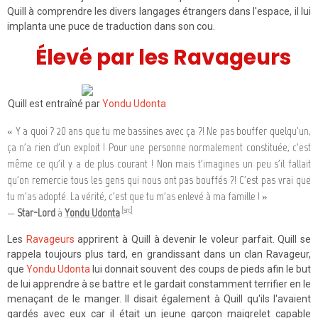
Quill à comprendre les divers langages étrangers dans l'espace, il lui
implanta une puce de traduction dans son cou.
Élevé par les Ravageurs
Quill est entraîné par
Yondu Udonta
« Y a quoi ? 20 ans que tu me bassines avec ça ?! Ne pas bouffer quelqu'un,
ça n'a rien d'un exploit ! Pour une personne normalement constituée, c'est
même ce qu'il y a de plus courant ! Non mais t'imagines un peu s'il fallait
qu'on remercie tous les gens qui nous ont pas bouffés ?! C'est pas vrai que
tu m'as adopté. La vérité, c'est que tu m'as enlevé à ma famille ! »
[src]
—
Star-Lord
à
Yondu Udonta
Les
Ravageurs
apprirent à Quill à devenir le voleur parfait. Quill se
rappela toujours plus tard, en grandissant dans un clan Ravageur,
que
Yondu Udonta
lui donnait souvent des coups de pieds afin le but
de lui apprendre à se battre et le gardait constamment terrifier en le
menaçant de le manger. Il disait également à Quill qu'ils l'avaient
gardés avec eux car il était un jeune garçon maigrelet capable