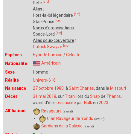
[src]
Pete
Alias
:
[src]
Hors-la-loi légendaire
[src]
Star-Prince
Noms d'organisations
:
[src]
Space-Lord
Alias sous-couverture
:
[src]
Patrick Swayze
Espèces
Hybride
humain
/
Céleste
Américain
Nationalité
Sexe
Homme
Réalité
Univers-616
Naissance
27 octobre 1980
, à
Saint Charles
, dans le
Missouri
Décès
31 mai 2018
, sur
Titan
, lors du
Snap
de
Thanos
,
avant d'être
ressuscité
par
Hulk
en
2023
Affiliations
Ravageurs
(avant)
Clan Ravageur de Yondu
(avant)
Gardiens de la Galaxie
(avant)