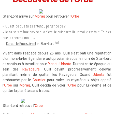
Star-Lord arrive sur
Morag
pour retrouver l'
Orbe
« Où est-ce que tu as entendu parler de
ça
?
– Je ne sais même pas ce que c'est. Je suis ferrailleur moi, c'est tout. Tout ce
que je cherche moi ... »
[src]
—
Korath le Poursuivant
et
Star-Lord
Vivant dans l'espace depuis 26 ans, Quill s'est bâti une réputation
d'un hors-la-loi légendaire autoproclamé sous le nom de Star-Lord
et continua à travailler pour
Yondu Udonta
. Durant cette époque au
sein des
Ravageurs
, Quill devint progressivement déloyal,
planifiant même de quitter les Ravageurs. Quand
Udonta
fut
embauché par le
Courtier
pour voler un mystérieux objet appelé
l'
Orbe
sur
Morag
, Quill décida de voler l'
Orbe
pour lui-même et de
quitter la planète sans traces.
Star-Lord retrouve l'
Orbe