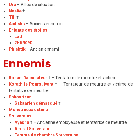
Ura
– Alliée de situation
Neelie
†
Till
†
Abilisks
– Anciens ennemis
Enfants des étoiles
Latti
2KK9090
Phlektik
– Ancien ennemi
Ennemis
Ronan l'Accusateur
† – Tentateur de meurtre et victime
Korath le Poursuivant
† – Tentateur de meurtre et victime de
tentative de meurtre
Sakaariens
Sakaarien démasqué
†
Monstrueux détenu
†
Souverains
Ayesha
† – Ancienne employeuse et tentatrice de meurtre
Amiral Souverain
Femme de chambre Souveraine