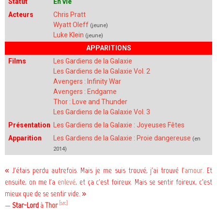
Statut
En vie
Acteurs
Chris Pratt
Wyatt Oleff
(jeune)
Luke Klein
(jeune)
APPARITIONS
Films
Les Gardiens de la Galaxie
Les Gardiens de la Galaxie Vol. 2
Avengers : Infinity War
Avengers : Endgame
Thor : Love and Thunder
Les Gardiens de la Galaxie Vol. 3
Présentation
Les Gardiens de la Galaxie : Joyeuses Fêtes
Apparition
Les Gardiens de la Galaxie : Proie dangereuse
(en
2014)
« J'étais perdu autrefois. Mais je me suis trouvé, j'ai trouvé l'
amour
. Et
ensuite, on me l'a
enlevé
, et ça c'est foireux. Mais se sentir foireux, c'est
mieux que de se sentir vide. »
[src]
—
Star-Lord
à
Thor