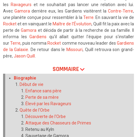
les
Ravageurs
et ne souhaitait pas lancer une relation avec lui.
Avec
Gamora
derrière eux, les Gardiens visitèrent la
Contre-Terre
,
une planète conçue pour ressembler à la
Terre
. En sauvant la vie de
Rocket
et en vainquant le
Maître de l'Évolution
, Quill fit la paix avec la
perte de
Gamora
et décida de partir à la recherche de sa famille. Il
informa les
Gardiens
qu'il allait quitter l'équipe pour s'installer
sur
Terre
, puis nomma
Rocket
comme nouveau leader des
Gardiens
de la Galaxie
. De retour dans le
Missouri
, Quill retrouva son grand-
père,
Jason Quill
.
SOMMAIRE
Biographie
Début de vie
Enfance sans père
Perte de sa mère
Élevé par les Ravageurs
Quête de l'Orbe
Découverte de l'Orbe
Attaque des Chasseurs de Primes
Retenu au Kyln
Sauvetage de Gamora