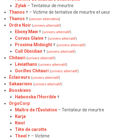
Zylak
– Tentateur de meurtre
Thanos
† – Victime de tentative de meurtre et ueur
Thanos
†
(
version alternative
)
Ordre Noir
(
univers alternatif
)
Ebony Maw
†
(
univers alternatif
)
Corvus Glaive
†
(
univers alternatif
)
Proxima Midnight
†
(
univers alternatif
)
Cull Obsidian
†
(
univers alternatif
)
Chitauri
(
univers alternatif
)
Léviathans
(
univers alternatif
)
Gorilles Chitauri
(
univers alternatif
)
Éclaireurs
(
univers alternatif
)
Sakaariens
(
univers alternatif
)
Booskiens
Habooska l'Horrible
†
OrgoCorp
Maître de l'Évolution
– Tentateur de meurtre
Karja
Kwol
Tête de carotte
Theel
† – Victime