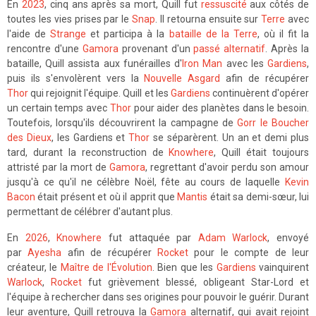
En
2023
, cinq ans après sa mort, Quill fut
ressuscité
aux côtés de
toutes les vies prises par le
Snap
. Il retourna ensuite sur
Terre
avec
l'aide de
Strange
et participa à la
bataille de la Terre
, où il fit la
rencontre d'une
Gamora
provenant d'un
passé alternatif
. Après la
bataille, Quill assista aux funérailles d'
Iron Man
avec les
Gardiens
,
puis ils s'envolèrent vers la
Nouvelle Asgard
afin de récupérer
Thor
qui rejoignit l'équipe. Quill et les
Gardiens
continuèrent d'opérer
un certain temps avec
Thor
pour aider des planètes dans le besoin.
Toutefois, lorsqu'ils découvrirent la campagne de
Gorr le Boucher
des Dieux
, les Gardiens et
Thor
se séparèrent. Un an et demi plus
tard, durant la reconstruction de
Knowhere
, Quill était toujours
attristé par la mort de
Gamora
, regrettant d'avoir perdu son amour
jusqu'à ce qu'il ne célèbre Noël, fête au cours de laquelle
Kevin
Bacon
était présent et où il apprit que
Mantis
était sa demi-sœur, lui
permettant de célébrer d'autant plus.
En
2026
,
Knowhere
fut attaquée par
Adam Warlock
, envoyé
par
Ayesha
afin de récupérer
Rocket
pour le compte de leur
créateur, le
Maître de l'Évolution
. Bien que les
Gardiens
vainquirent
Warlock
,
Rocket
fut grièvement blessé, obligeant Star-Lord et
l'équipe à rechercher dans ses origines pour pouvoir le guérir. Durant
leur aventure, Quill retrouva la
Gamora
alternatif, qui avait rejoint