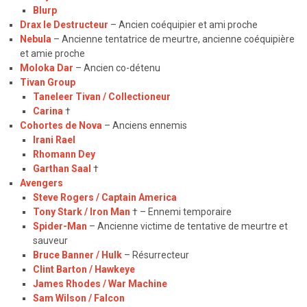
Blurp
Drax le Destructeur
– Ancien coéquipier et ami proche
Nebula
– Ancienne tentatrice de meurtre, ancienne coéquipière
et amie proche
Moloka Dar
–
Ancien co-détenu
Tivan Group
Taneleer Tivan / Collectioneur
Carina
†
Cohortes de Nova
–
Anciens ennemis
Irani Rael
Rhomann Dey
Garthan Saal
†
Avengers
Steve Rogers / Captain America
Tony Stark / Iron Man
† –
Ennemi temporaire
Spider-Man
– Ancienne victime de tentative de meurtre et
sauveur
Bruce Banner / Hulk
– Résurrecteur
Clint Barton / Hawkeye
James Rhodes / War Machine
Sam Wilson / Falcon