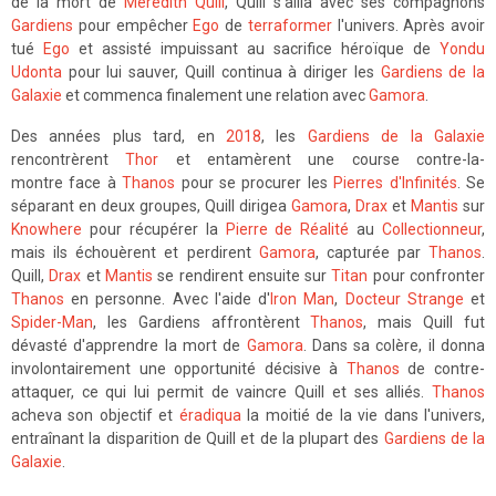
de la mort de
Meredith Quill
, Quill s'allia avec ses compagnons
Gardiens
pour empêcher
Ego
de
terraformer
l'univers. Après avoir
tué
Ego
et assisté impuissant au sacrifice héroïque de
Yondu
Udonta
pour lui sauver, Quill continua à diriger les
Gardiens de la
Galaxie
et commenca finalement une relation avec
Gamora
.
Des années plus tard, en
2018
, les
Gardiens de la Galaxie
rencontrèrent
Thor
et entamèrent une course contre-la-
montre face à
Thanos
pour se procurer les
Pierres d'Infinités
. Se
séparant en deux groupes, Quill dirigea
Gamora
,
Drax
et
Mantis
sur
Knowhere
pour récupérer la
Pierre de Réalité
au
Collectionneur
,
mais ils échouèrent et perdirent
Gamora
, capturée par
Thanos
.
Quill,
Drax
et
Mantis
se rendirent ensuite sur
Titan
pour confronter
Thanos
en personne. Avec l'aide d'
Iron Man
,
Docteur Strange
et
Spider-Man
, les Gardiens affrontèrent
Thanos
, mais Quill fut
dévasté d'apprendre la mort de
Gamora
. Dans sa colère, il donna
involontairement une opportunité décisive à
Thanos
de contre-
attaquer, ce qui lui permit de vaincre Quill et ses alliés.
Thanos
acheva son objectif et
éradiqua
la moitié de la vie dans l'univers,
entraînant la disparition de Quill et de la plupart des
Gardiens de la
Galaxie
.