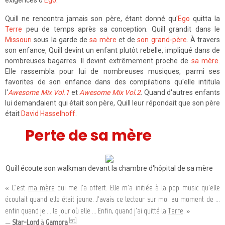
exigences d'
Ego
.
Quill ne rencontra jamais son père, étant donné qu'
Ego
quitta la
Terre
peu de temps après sa conception. Quill grandit dans le
Missouri
sous la garde de
sa mère
et de
son grand-père
. À travers
son enfance, Quill devint un enfant plutôt rebelle, impliqué dans de
nombreuses bagarres. Il devint extrêmement proche de
sa mère
.
Elle rassembla pour lui de nombreuses musiques, parmi ses
favorites de son enfance dans des compilations qu'elle intitula
l'
Awesome Mix Vol.1
et
Awesome Mix Vol.2
. Quand d'autres enfants
lui demandaient qui était son père, Quill leur répondait que son père
était
David Hasselhoff
.
Perte de sa mère
Quill écoute son walkman devant la chambre d'hôpital de sa mère
« C'est
ma mère
qui me l'a offert. Elle m'a initiée à la pop music qu'elle
écoutait quand elle était jeune. J'avais ce lecteur sur moi au moment de ...
enfin quand je ... le jour où elle ... Enfin, quand j'ai quitté la
Terre
. »
[src]
—
Star-Lord
à
Gamora