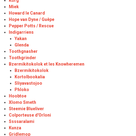
Korg
Miek
Howard le Canard
Hope van Dyne / Guêpe
Pepper Potts / Rescue
Indigarriens
Yakan
Glenda
Toothgnasher
Toothgrinder
Bzermikitokolok et les Knowheremen
Bzermikitokolok
Kortolbookalia
Sliyavastojoo
Phloko
Hoobtoe
Xlomo Smeth
Steemie Blueliver
Colporteuse d'Orloni
Ssssaralami
Kunza
Gridlemop