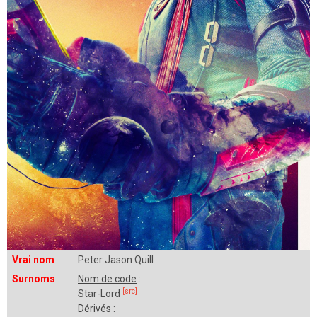
Vrai nom
Peter Jason Quill
Surnoms
Nom de code
:
[src]
Star-Lord
Dérivés
: