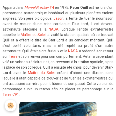
Apparu dans
Marvel Preview
#4
en 1975,
Peter Quill
est né lors d’un
phénomène astronomique inhabituel où plusieurs planètes étaient
alignées. Son père biologique,
Jason
, a tenté de tuer le nourrisson
avant de mourir d’une crise cardiaque. Plus tard, il est devenu
astronaute stagiaire à la
NASA
. Lorsque l’entité extraterrestre
appelée le
Maître du Soleil
a visité la station spatiale où se trouvait
Quill et a offert le titre de Star-Lord à un candidat méritant. Quill
s’est porté volontaire, mais a été rejeté au profit d’un autre
astronaute. Quill était alors furieux et la
NASA
a ordonné son retour
sur
Terre
et son renvoi pour son comportement. Peter a cependant
volé un vaisseau éclaireur et, en revenant à la station spatiale, a pris
la place de son collègue. Quill a ensuite été choisi pour devenir
Star-
Lord
, avec le
Maître du Soleil
créant d’abord une illusion dans
laquelle il était capable de trouver et de tuer les extraterrestres qui
ont assassiné sa mère pour le libérer de son passé. Cette version du
personnage subit un retcon afin de placer ce personnage sur la
Terre-791
.