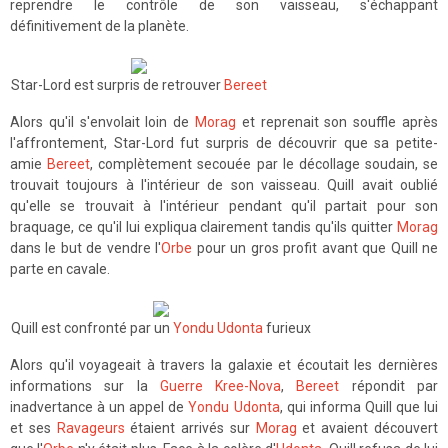
reprendre le contrôle de son vaisseau, s'échappant
définitivement de la planète.
Star-Lord est surpris de retrouver
Bereet
Alors qu'il s'envolait loin de
Morag
et reprenait son souffle après
l'affrontement, Star-Lord fut surpris de découvrir que sa petite-
amie
Bereet
, complètement secouée par le décollage soudain, se
trouvait toujours à l'intérieur de son vaisseau. Quill avait oublié
qu'elle se trouvait à l'intérieur pendant qu'il partait pour son
braquage, ce qu'il lui expliqua clairement tandis qu'ils quitter
Morag
dans le but de vendre l'
Orbe
pour un gros profit avant que Quill ne
parte en cavale.
Quill est confronté par un
Yondu Udonta
furieux
Alors qu'il voyageait à travers la galaxie et écoutait les dernières
informations sur la
Guerre Kree-Nova
,
Bereet
répondit par
inadvertance à un appel de
Yondu Udonta
, qui informa Quill que lui
et ses
Ravageurs
étaient arrivés sur
Morag
et avaient découvert