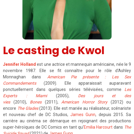
Le casting de Kwol
Jennifer Holland
est une actrice et mannequin américaine, née le 9
novembre 1987. Elle se fit connaître pour le rôle d'Ashley
Monnaghan dans
American Pie présente : Les Sex
Commandements
(2009). Elle apparaissait auparavant
ponctuellement dans quelques séries télévisées, comme
Les
Experts : Miami
(2005),
Des jours et des
vies
(2010),
Bones
(2011),
American Horror Story
(2012) ou
encore
The Glades
(2013). Elle est mariée au réalisateur, scénariste
et nouveau chef de DC Studios,
James Gunn
, depuis 2015. Sa
carrière au cinéma se démarque en rejoignant des productions
super-héroïques de DC Comics en tant qu'
Emilia Harcourt
dans
The
Suicide Squad
(2021) de
James Gunn
.