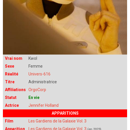
Vrai nom
Kwol
Sexe
Femme
Réalité
Univers-616
Titre
Administratrice
Affiliations
OrgoCorp
Statut
En vie
Actrice
Jennifer Holland
APPARITIONS
Film
Les Gardiens de la Galaxie Vol. 3
Apparition
Les Gardiens de la Galaxie Vol. 3
(en 2023)