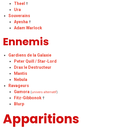
Theel
†
Ura
Souverains
Ayesha
†
Adam Warlock
Ennemis
Gardiens de la Galaxie
Peter Quill / Star-Lord
Drax le Destructeur
Mantis
Nebula
Ravageurs
Gamora
(
univers alternatif
)
Fitz-Gibbonok
†
Blurp
Apparitions