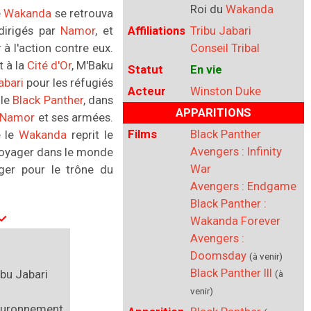
Roi du
Wakanda
e
Wakanda
se retrouva
irigés par
Namor
, et
Affiliations
Tribu Jabari
à l'action contre eux.
Conseil Tribal
t à la
Cité d'Or
, M'Baku
Statut
En vie
abari
pour les réfugiés
Acteur
Winston Duke
lle
Black Panther
, dans
APPARITIONS
Namor
et ses armées.
Films
Black Panther
e le
Wakanda
reprit le
Avengers : Infinity
oyager dans le monde
War
ger pour le trône du
Avengers : Endgame
Black Panther :
Wakanda Forever
Avengers :
Doomsday
(à venir)
Black Panther III
ibu Jabari
(à
venir)
couronnement