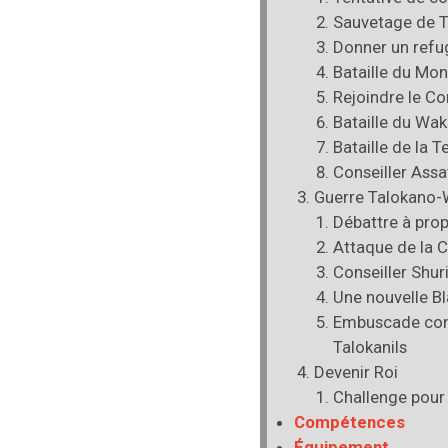
Sauvetage de T
Donner un refu
Bataille du Mo
Rejoindre le Con
Bataille du Wa
Bataille de la T
Conseiller Assa
Guerre Talokano-
Débattre à pro
Attaque de la C
Conseiller Shur
Une nouvelle B
Embuscade con
Talokanils
Devenir Roi
Challenge pour 
Compétences
Équipement