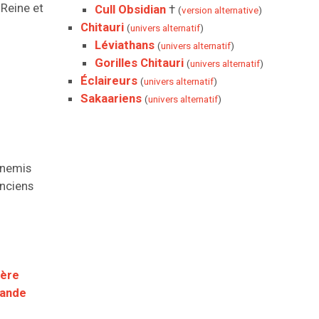
Reine et
Cull Obsidian
†
(
version alternative
)
Chitauri
(
univers alternatif
)
Léviathans
(
univers alternatif
)
Gorilles Chitauri
(
univers alternatif
)
Éclaireurs
(
univers alternatif
)
Sakaariens
(
univers alternatif
)
nnemis
nciens
ière
hande