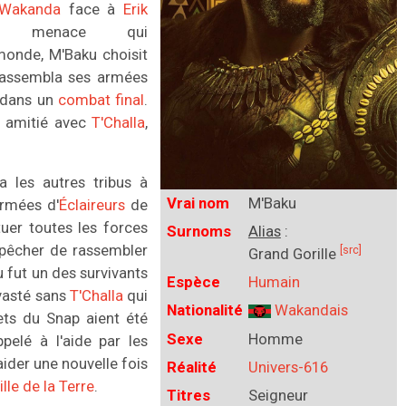
Wakanda
face à
Erik
 menace qui
monde, M'Baku choisit
assembla ses armées
dans un
combat final
.
e amitié avec
T'Challa
,
a les autres tribus à
Vrai nom
M'Baku
rmées d'
Éclaireurs
de
 tuer toutes les forces
Surnoms
Alias
:
empêcher de rassembler
[src]
Grand Gorille
 fut un des survivants
Espèce
Humain
évasté sans
T'Challa
qui
Nationalité
Wakandais
ets du Snap aient été
Sexe
Homme
pelé à l'aide par les
ider une nouvelle fois
Réalité
Univers-616
ille de la Terre
.
Titres
Seigneur