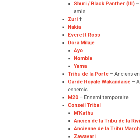
Shuri / Black Panther (III)
– 
amie
Zuri
†
Nakia
Everett Ross
Dora Milaje
Ayo
Nomble
Yama
Tribu de la Porte
– Anciens e
Garde Royale Wakandaise
– A
ennemis
M20
– Ennemi temporaire
Conseil Tribal
M'Kathu
Ancien de la Tribu de la Riv
Ancienne de la Tribu Marc
Zawavari