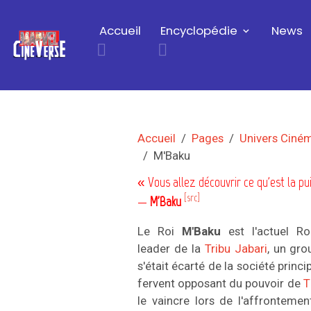
Accueil
Encyclopédie
News
Accueil
Pages
Univers Ciné
M'Baku
« Vous allez découvrir ce qu'est la p
[src]
—
M'Baku
Le Roi
M'Baku
est l'actuel R
leader de la
Tribu Jabari
, un gr
s'était écarté de la société princ
fervent opposant du pouvoir de
T
le vaincre lors de l'affrontement