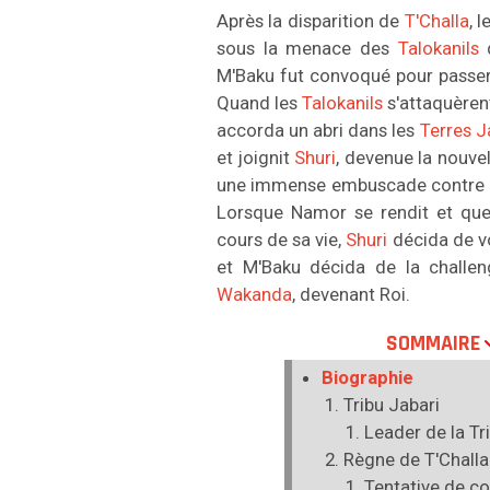
Après la disparition de
T'Challa
, l
sous la menace des
Talokanils
d
M'Baku fut convoqué pour passer 
Quand les
Talokanils
s'attaquèren
accorda un abri dans les
Terres J
et joignit
Shuri
, devenue la nouve
une immense embuscade contre
Lorsque Namor se rendit et qu
cours de sa vie,
Shuri
décida de v
et M'Baku décida de la challen
Wakanda
, devenant Roi.
SOMMAIRE
Biographie
Tribu Jabari
Leader de la Tr
Règne de T'Challa
Tentative de 