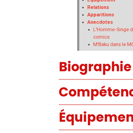
Relations
Apparitions
Anecdotes
L'Homme-Singe d
comics
M'Baku dans le M
Biographie
Compéten
Équipemen