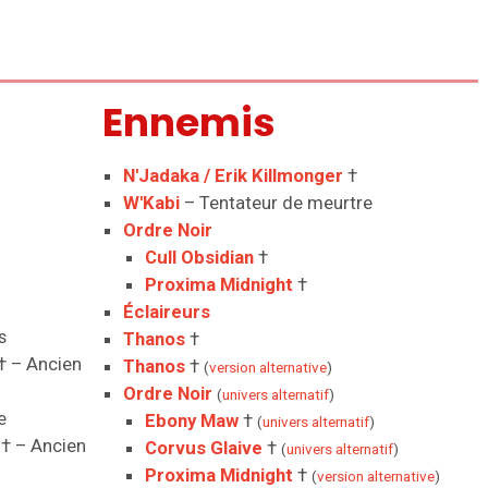
Ennemis
N'Jadaka / Erik Killmonger
†
W'Kabi
– Tentateur de meurtre
Ordre Noir
Cull Obsidian
†
Proxima Midnight
†
Éclaireurs
s
Thanos
†
† – Ancien
Thanos
†
(
version alternative
)
Ordre Noir
(
univers alternatif
)
e
Ebony Maw
†
(
univers alternatif
)
† – Ancien
Corvus Glaive
†
(
univers alternatif
)
Proxima Midnight
†
(
version alternative
)