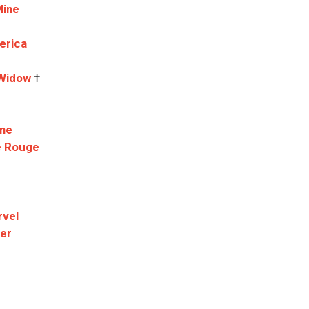
Mine
erica
 Widow
†
ine
e Rouge
rvel
ver