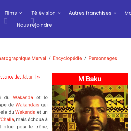
Films
Télévision
Autres franchises
Ma
Nous rejoindre
matographique Marvel
Encyclopédie
Personnages
uissance des
Jabari
! »
M'Baku
oi du
Wakanda
et le
oupe de
Wakandais
qui
ipale du
Wakanda
et un
'Challa
, mais échoua à
 rituel pour le trône,