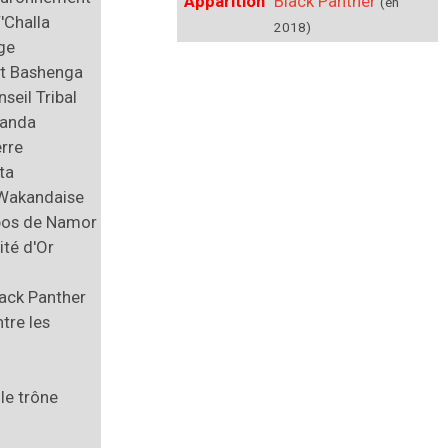
Apparition
Black Panther
(en
'Challa
2018)
ge
nt Bashenga
seil Tribal
kanda
erre
ta
Wakandaise
pos de Namor
ité d'Or
i
lack Panther
tre les
le trône