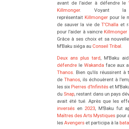
avant de l'aider à défendre le
Killmonger
. Voyant la
représentait
Killmonger
pour le 
de sauver la vie de
T'Challa
et r
pour l'aider à vaincre
Killmonger
Grâce à ses choix et sa nouvell
M'Baku siéga au
Conseil Tribal
.
Deux ans plus tard
, M'Baku aid
défendre
le
Wakanda
face aux a
Thanos
. Bien qu'ils réussirent à
de
Thanos
, ils échouèrent à l'
les six
Pierres d'Infinités
et M'Baku
du
Snap
, restant dans un pays d
avait été tué. Après que les eff
inversés
en
2023
, M'Baku fut ap
Maîtres des Arts Mystiques
pour a
les
Avengers
et participa à la
bata