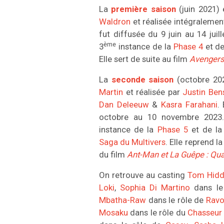
La
première saison
(juin 2021)
Waldron
et réalisée intégralemen
fut diffusée du 9 juin au 14 juille
ème
3
instance de la
Phase 4
et de
Elle sert de suite au film
Avenger
La
seconde saison
(octobre 20
Martin
et réalisée par
Justin Ben
Dan Deleeuw
&
Kasra Farahani
.
octobre au 10 novembre 2023. 
instance de la
Phase 5
et de la
Saga du Multivers
. Elle reprend 
du film
Ant-Man et La Guêpe : Qu
On retrouve au casting
Tom Hidd
Loki
,
Sophia Di Martino
dans le
Mbatha-Raw
dans le rôle de
Ravo
Mosaku
dans le rôle du
Chasseur