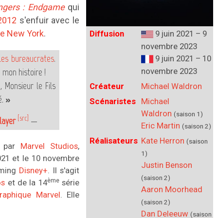
ngers : Endgame
qui
2012
s'enfuir avec le
 de New York
.
Diffusion
9 juin 2021 – 9
novembre 2023
ules bureaucrates
.
9 juin 2021 – 10
novembre 2023
 mon histoire !
, Monsieur le Fils
Créateur
Michael Waldron
é. »
Scénaristes
Michael
Waldron
(saison 1)
[src]
layer
—
Eric Martin
(saison 2)
Réalisateurs
Kate Herron
(saison
e par
Marvel Studios
,
1)
2021 et le 10 novembre
Justin Benson
aming
Disney+
. Il s'agit
(saison 2)
ème
os
et de la 14
série
Aaron Moorhead
raphique Marvel
. Elle
(saison 2)
Dan Deleeuw
(saison