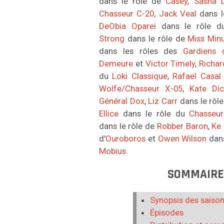
dans le rôle de
Casey
,
Sasha 
Chasseur C-20
,
Jack Veal
dans l
DeObia Oparei
dans le rôle 
Strong
dans le rôle de
Miss Min
dans les rôles des
Gardiens
Demeure
et
Victor Timely
,
Richar
du
Loki Classique
,
Rafael Casal
Wolfe/Chasseur X-05
,
Kate Dic
Général Dox
,
Liz Carr
dans le rôl
Ellice
dans le rôle du
Chasseur
dans le rôle de
Robber Baron
,
Ke
d'
Ouroboros
et
Owen Wilson
dans
Mobius
.
SOMMAIR
Synopsis des saiso
Épisodes