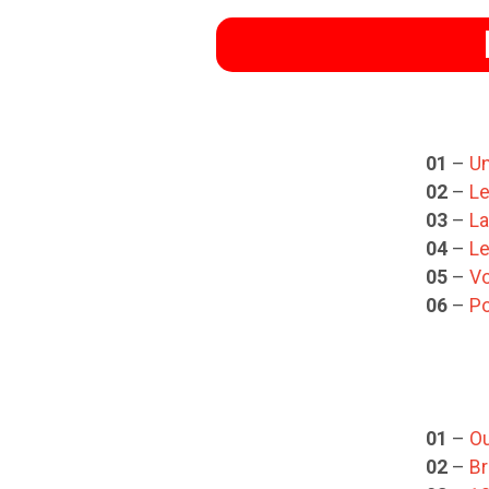
01
–
Un
02
–
Le
03
–
L
04
–
L
05
–
Vo
06
–
Po
01
–
O
02
–
Br