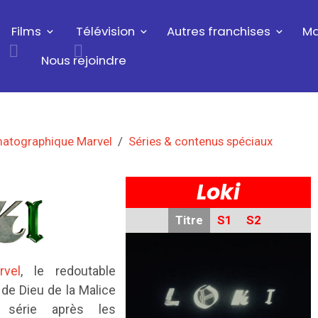
Films
Télévision
Autres franchises
Ma
Nous rejoindre
matographique Marvel
Séries & contenus spéciaux
Loki
Titre
S1
S2
rvel
, le redoutable
de Dieu de la Malice
 série a
près les