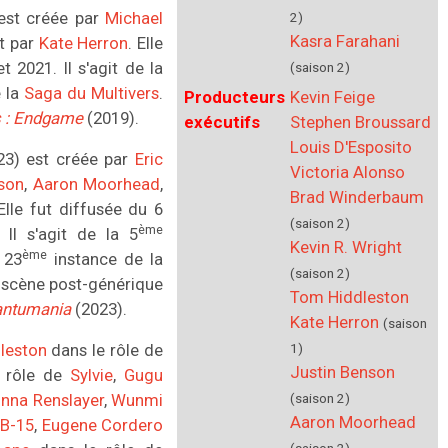
 est créée par
Michael
2)
Kasra Farahani
t par
Kate Herron
. Elle
t 2021. Il s'agit de la
(saison 2)
 la
Saga du Multivers
.
Producteurs
Kevin Feige
s
:
Endgame
(2019).
exécutifs
Stephen Broussard
Louis D'Esposito
23) est créée par
Eric
Victoria Alonso
son
,
Aaron Moorhead
,
Brad Winderbaum
 Elle fut diffusée du 6
(saison 2)
ème
Il s'agit de la 5
Kevin R. Wright
ème
 23
instance de la
(saison 2)
la scène post-générique
Tom Hiddleston
antumania
(2023).
Kate Herron
(saison
leston
dans le rôle de
1)
Justin Benson
 rôle de
Sylvie
,
Gugu
nna Renslayer
,
Wunmi
(saison 2)
Aaron Moorhead
 B-15
,
Eugene Cordero