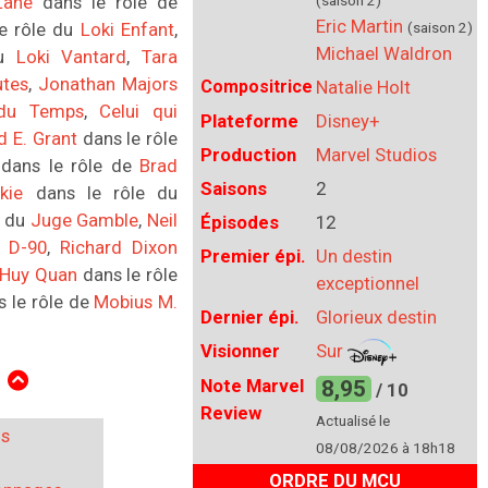
Lane
dans le rôle de
(saison 2)
Eric Martin
e rôle du
Loki Enfant
,
(saison 2)
Michael Waldron
du
Loki Vantard
,
Tara
utes
,
Jonathan Majors
Compositrice
Natalie Holt
 du Temps
,
Celui qui
Plateforme
Disney+
d E. Grant
dans le rôle
Production
Marvel Studios
dans le rôle de
Brad
Saisons
2
kie
dans le rôle du
e du
Juge Gamble
,
Neil
Épisodes
12
 D-90
,
Richard Dixon
Premier épi.
Un destin
 Huy Quan
dans le rôle
exceptionnel
 le rôle de
Mobius M.
Dernier épi.
Glorieux destin
Visionner
Sur
E
Note Marvel
8,95
/ 10
Review
Actualisé le
ns
08/08/2026 à 18h18
ORDRE DU MCU