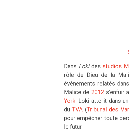
Dans
Loki
des
studios M
rôle de Dieu de la Mal
évènements relatés dan
Malice de
2012
s'enfuir 
York
. Loki atterit dans u
du
TVA
(
Tribunal des Va
pour empêcher toute pers
le futur.