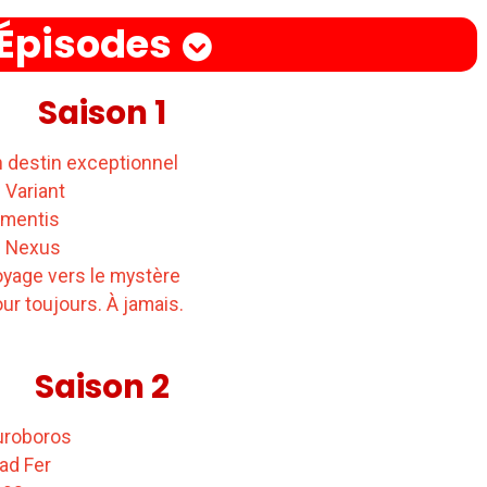
Épisodes
Saison 1
 destin exceptionnel
 Variant
amentis
e Nexus
yage vers le mystère
ur toujours. À jamais.
Saison 2
uroboros
ad Fer