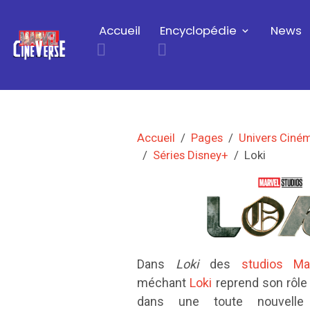
Accueil
Encyclopédie
News
Accueil
Pages
Univers Ciné
Séries Disney+
Loki
Dans
Loki
des
studios Ma
méchant
Loki
reprend son rôle 
dans une toute nouvelle