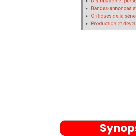
Distribution et per
Bandes-annonces et
Critiques de la série
Production et déve
Synops