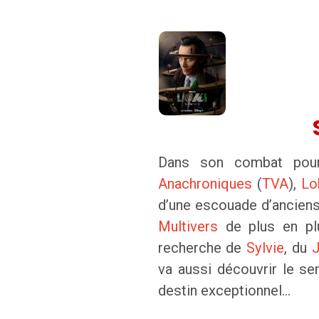
Dans son combat pou
Anachroniques
(
TVA
),
Lo
d’une escouade d’ancien
Multivers
de plus en plu
recherche de
Sylvie
, du
J
va aussi découvrir le sen
destin exceptionnel...