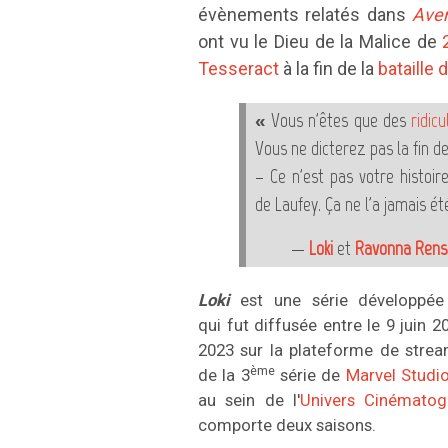
évènements relatés dans
Ave
ont vu
le Dieu de la Malice de
Tesseract
à la fin de la
bataille
« Vous n'êtes que des
ridic
Vous ne dicterez pas la fin de
– Ce n'est pas votre histoire
de Laufey. Ça ne l'a jamais ét
—
Loki
et
Ravonna Rens
Loki
est une série développé
qui fut diffusée entre le 9 juin 
2023 sur la plateforme de stre
ème
de la 3
série de
Marvel Studi
au sein de l'
Univers Cinématog
comporte deux saisons.