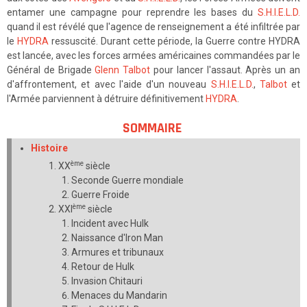
entamer une campagne pour reprendre les bases du
S.H.I.E.L.D.
quand il est révélé que l'agence de renseignement a été infiltrée par
le
HYDRA
ressuscité. Durant cette période, la Guerre contre HYDRA
est lancée, avec les forces armées américaines commandées par le
Général de Brigade
Glenn Talbot
pour lancer l'assaut. Après un an
d'affrontement, et avec l'aide d'un nouveau
S.H.I.E.L.D.
,
Talbot
et
l'Armée parviennent à détruire définitivement
HYDRA
.
SOMMAIRE
Histoire
ème
XX
siècle
Seconde Guerre mondiale
Guerre Froide
ème
XXI
siècle
Incident avec Hulk
Naissance d'Iron Man
Armures et tribunaux
Retour de Hulk
Invasion Chitauri
Menaces du Mandarin