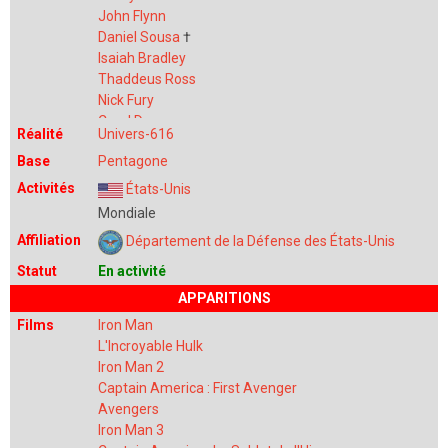
Brown
John Flynn
Lacy
Daniel Sousa
†
Johnston
Isaiah Bradley
Allegro
Thaddeus Ross
Smith
Nick Fury
Scott
Carol Danvers
Graham
Réalité
Univers-616
Maria Rambeau
†
Mason
Base
Pentagone
Sam Wilson
Pearson
Everett Ross
Activités
États-Unis
Thomas
Riley
†
Mondiale
John Walker
Affiliation
Département de la Défense des États-Unis
Lemar Hoskins
†
Erik Stevens
†
Statut
En activité
Frank Castle
APPARITIONS
Billy Russo
†
Films
Iron Man
John McGinnis
†
L'Incroyable Hulk
Will Daniels
†
Iron Man 2
Ray Schoonover
†
Captain America : First Avenger
Morty Bennett
†
Avengers
Evans
†
Iron Man 3
Lucas
†