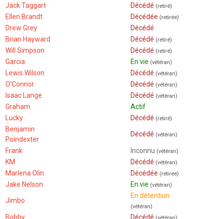
Jack Taggart
Décédé
(retiré)
Ellen Brandt
Décédée
(retirée)
Drew Grey
Décédé
Brian Hayward
Décédé
(retiré)
Will Simpson
Décédé
(retiré)
Garcia
En vie
(vétéran)
Lewis Wilson
Décédé
(vétéran)
O'Connor
Décédé
(vétéran)
Isaac Lange
Décédé
(vétéran)
Graham
Actif
Lucky
Décédé
(retiré)
Benjamin
Décédé
(vétéran)
Poindexter
Frank
Inconnu
(vétéran)
KM
Décédé
(vétéran)
Marlena Olin
Décédée
(retirée)
Jake Nelson
En vie
(vétéran)
En détention
Jimbo
(vétéran)
Bobby
Décédé
(vétéran)