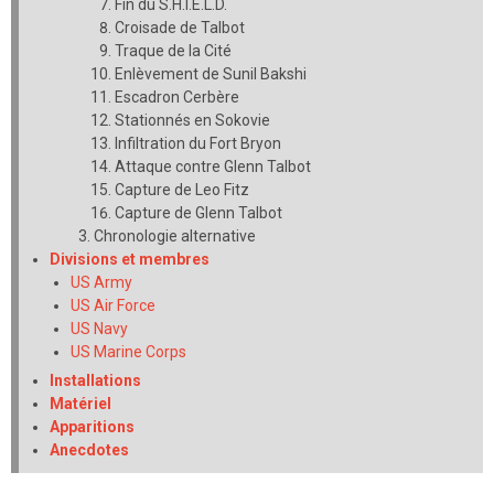
Fin du S.H.I.E.L.D.
Croisade de Talbot
Traque de la Cité
Enlèvement de Sunil Bakshi
Escadron Cerbère
Stationnés en Sokovie
Infiltration du Fort Bryon
Attaque contre Glenn Talbot
Capture de Leo Fitz
Capture de Glenn Talbot
Chronologie alternative
Divisions et membres
US Army
US Air Force
US Navy
US Marine Corps
Installations
Matériel
Apparitions
Anecdotes