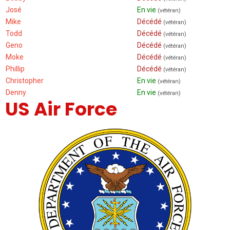
José
En vie
(vétéran)
Mike
Décédé
(vétéran)
Todd
Décédé
(vétéran)
Geno
Décédé
(vétéran)
Moke
Décédé
(vétéran)
Phillip
Décédé
(vétéran)
Christopher
En vie
(vétéran)
Denny
En vie
(vétéran)
US Air Force