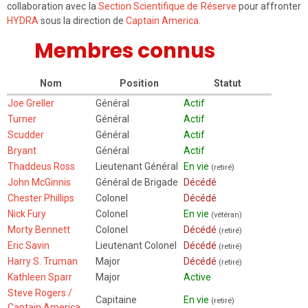
collaboration avec la
Section Scientifique de Réserve
pour affronter
HYDRA
sous la direction de
Captain America
.
Membres connus
Nom
Position
Statut
Joe Greller
Général
Actif
Turner
Général
Actif
Scudder
Général
Actif
Bryant
Général
Actif
Thaddeus Ross
Lieutenant Général
En vie
(retiré)
John McGinnis
Général de Brigade
Décédé
Chester Phillips
Colonel
Décédé
Nick Fury
Colonel
En vie
(vétéran)
Morty Bennett
Colonel
Décédé
(retiré)
Eric Savin
Lieutenant Colonel
Décédé
(retiré)
Harry S. Truman
Major
Décédé
(retiré)
Kathleen Sparr
Major
Active
Steve Rogers /
Capitaine
En vie
(retiré)
Captain America