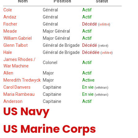
Nom
Position
Statut
Cole
Général
Actif
Andaz
Général
Actif
Fischer
Général
Décédé
(
infiltré
)
Meade
Major Général
Actif
William Gabriel
Major Général
Actif
Glenn Talbot
Général de Brigade
Décédé
(retiré)
Hale
Général de Brigade
Décédée
(
infiltré
)
James Rhodes /
Colonel
Actif
War Machine
Allen
Major
Actif
Meredith Tredwyck
Major
Active
Carol Danvers
Capitaine
En vie
(vétéran)
Maria Rambeau
Capitaine
En vie
(vétéran)
Anderson
Capitaine
Actif
US Navy
US Marine Corps