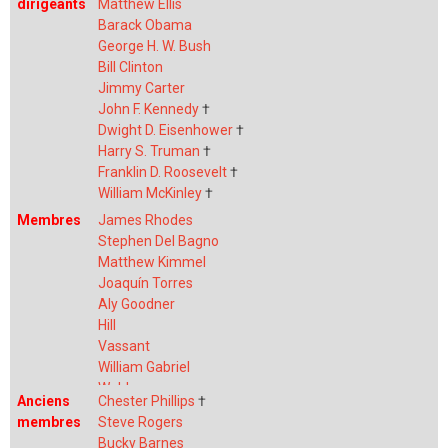
dirigeants
Matthew Ellis
Barack Obama
George H. W. Bush
Bill Clinton
Jimmy Carter
John F. Kennedy
†
Dwight D. Eisenhower
†
Harry S. Truman
†
Franklin D. Roosevelt
†
William McKinley
†
Membres
James Rhodes
Stephen Del Bagno
Matthew Kimmel
Joaquín Torres
Aly Goodner
Hill
Vassant
William Gabriel
Webb
Anciens
Chester Phillips
†
Alonso Barber
membres
Steve Rogers
Anderson
Bucky Barnes