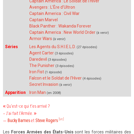
Captain America : Le Soldat de l'Hiver
Curtis Hoyle
Avengers : L'Ère d'Ultron
Glenn Talbot
†
Captain America : Civil War
Hale
†
Captain Marvel
Mary Walker
Black Panther : Wakanda Forever
Benjamin Poindexter
Captain America : New World Order
(à venir)
KM
†
Armor Wars
(à venir)
Marlena Olin
†
Séries
Jake Nelson
Les Agents du S.H.I.E.L.D.
(27 épisodes)
Holo
Agent Carter
(3 épisodes)
Makani
Daredevil
(3 épisodes)
Pablo
The Punisher
(3 épisodes)
Lucky
Iron Fist
†
(1 épisode)
Falcon et le Soldat de l'Hiver
(4 épisodes)
Secret Invasion
(à venir)
Apparition
Iron Man
(en 2008)
« Qu'est-ce qui t'es arrivé ?
– J'ai fait l'Armée. »
[src]
—
Bucky Barnes
et
Steve Rogers
Les
Forces Armées des États-Unis
sont les forces militaires des