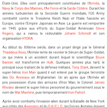
États-Unis. Elles sont principalement constituées de l'
Armée
, la
Navy
, le
Corps des Marines
, l'
Air Force
et la
Garde Côtière
. Durant les
années turbulentes de la Seconde Guerre mondiale, l'US Army
combattit contre le Troisième Reich Nazi et l'Italie fasciste en
Europe, contre l'Empire Japonais en Asie. La guerre est remportée
en 1945 grâce aux efforts du Super-Soldat Américain
Steve
Rogers
, qui a vaincu le redoutable
Johann Schmidt
et son
organisation
HYDRA
.
Au début du XXIème siècle, dans un projet dirigé par le Général
Thaddeus Ross
, l'Armée tente de recréer le Sérum de Super-Soldat,
ce qui mène à un accident durant lequel le scientifique
Bruce
Banner
est transformé en
Hulk
. Quelques années plus tard, le
principal sous-traitant de la défense militaire,
Tony Stark
, devient le
super-héros
Iron Man
quand il est enlevé par le groupe terroriste
des
Dix Anneaux
en Afghanistan. Un an après que l'Armée ait
pris possession d'une des armures d'Iron Man, le Colonel
James
Rhodes
devient le super-héros personnel du gouvernement sous le
nom de
War Machine
, puis temporairement
Iron Patriot
.
Après avoir combattu l'invasion alien durant la Bataille de New York
aux côtés des
Avengers
et du
S.H.I.E.L.D.
, les Forces Armées doivent