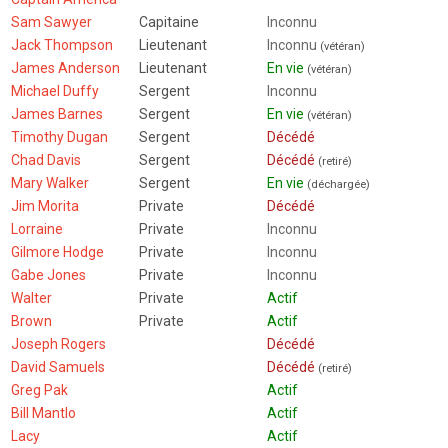
Sam Sawyer
Capitaine
Inconnu
Jack Thompson
Lieutenant
Inconnu
(vétéran)
James Anderson
Lieutenant
En vie
(vétéran)
Michael Duffy
Sergent
Inconnu
James Barnes
Sergent
En vie
(vétéran)
Timothy Dugan
Sergent
Décédé
Chad Davis
Sergent
Décédé
(retiré)
Mary Walker
Sergent
En vie
(déchargée)
Jim Morita
Private
Décédé
Lorraine
Private
Inconnu
Gilmore Hodge
Private
Inconnu
Gabe Jones
Private
Inconnu
Walter
Private
Actif
Brown
Private
Actif
Joseph Rogers
Décédé
David Samuels
Décédé
(retiré)
Greg Pak
Actif
Bill Mantlo
Actif
Lacy
Actif