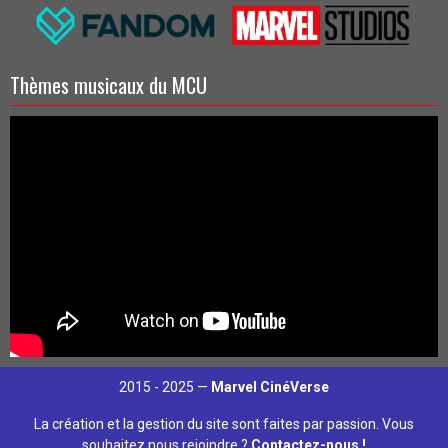
Thèmes musicaux du MCU
2015 - 2025 —
Marvel CinéVerse
La création et la gestion du site sont faites par passion. Vous
souhaitez nous rejoindre ?
Contactez-nous !