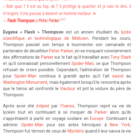
– Bah quoi ? Il est au top, ok ? Il protège le quartier et je vais te dire, il
m'inspire. Il me pousse à devenir un homme meilleur. »
[src]
—
Flash Thompson
à
Peter Parker
Eugene « Flash » Thompson
est un ancien étudiant du
lycée
scientifique et technologique de Midtown
. Pendant les cours,
Thompson passait son temps à tourmenter son camarade et
partenaire de décathlon
Peter Parker
, en se moquant constamment
des affirmations de
Parker
sur le fait qu'il travaillait avec
Tony Stark
et qu'il connaissait personellement
Spider-Man
, ce que Thompson
refusait de croire possible. Cependant, l'admiration de Thompson
pour
Spider-Man
continua à grandir après qu'il l'ait
sauvé
au
Washington Monument
, mais également lorsqu'il le rencontra après
que le héros ait confronté le
Vautour
et prit la voiture du père de
Thompson.
Après avoir été
éclipsé
par
Thanos
, Thompson reprit sa vie de
lycéen tout en continuant à se moquer de
Parker
alors qu'ils
s'apprêtaient à partir en voyage scolaire en
Europe
. Continuant à
admirer
Spider-Man
pour ses actes héroïques à
New York
,
Thompson fut témoin de ceux de
Mystério
quand il leur sauva la vie