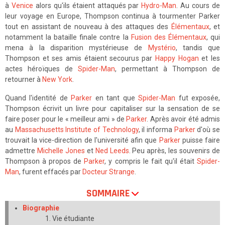
à
Venice
alors qu'ils étaient attaqués par
Hydro-Man
. Au cours de
leur voyage en Europe, Thompson continua à tourmenter Parker
tout en assistant de nouveau à des attaques des
Élémentaux
, et
notamment la bataille finale contre la
Fusion des Élémentaux
, qui
mena à la disparition mystérieuse de
Mystério
, tandis que
Thompson et ses amis étaient secourus par
Happy Hogan
et les
actes héroïques de
Spider-Man
, permettant à Thompson de
retourner à
New York
.
Quand l'identité de
Parker
en tant que
Spider-Man
fut exposée,
Thompson écrivit un livre pour capitaliser sur la sensation de se
faire poser pour le « meilleur ami » de
Parker
. Après avoir été admis
au
Massachusetts Institute of Technology
, il informa
Parker
d'où se
trouvait la vice-direction de l'université afin que
Parker
puisse faire
admettre
Michelle Jones
et
Ned Leeds
. Peu après, les souvenirs de
Thompson à propos de
Parker
, y compris le fait qu'il était
Spider-
Man
, furent effacés par
Docteur Strange
.
SOMMAIRE
Biographie
Vie étudiante