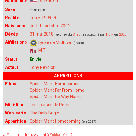
Américain
Nationalité
Sexe
Homme
Réalité
Terre-199999
Naissance
Juillet - octobre 2001
Décès
31 mai 2018
(victime du
Snap
; ressuscité par
Hulk
en
2023
)
Affiliations
Lycée de Midtown
(avant)
MIT
Statut
En vie
Acteur
Tony Revolori
APPARITIONS
Films
Spider-Man : Homecoming
Spider-Man : Far From Home
Spider-Man : No Way Home
Mini-film
Les courses de Peter
Web-série
The Daily Bugle
Apparition
Spider-Man : Homecoming
(en 2017)
« Mais tu lui trouves quoi à
Spider-Man
?