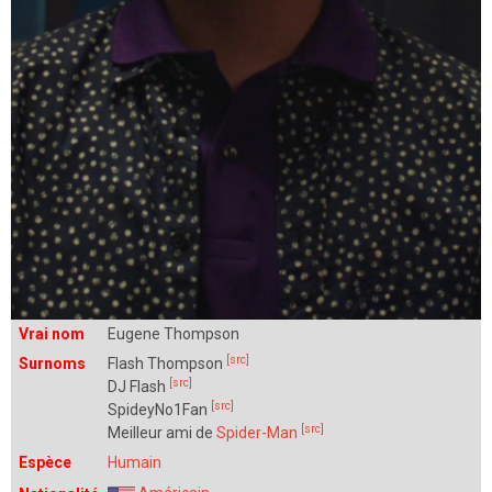
Vrai nom
Eugene Thompson
[src]
Surnoms
Flash Thompson
[src]
DJ Flash
[src]
SpideyNo1Fan
[src]
Meilleur ami de
Spider-Man
Espèce
Humain