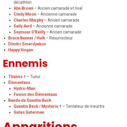
décathlon
Abe Brown
– Ancien camarade et rival
Cindy Moon
– Ancienne camarade
Charles Murphy
– Ancien camarade
Sally Avril
– Ancienne camarade
Seymour O'Reilly
– Ancien camarade
Bruce Banner / Hulk
– Résurrecteur
Dimitri Smerdyakov
Happy Hogan
Ennemis
Thanos
† – Tueur
Élémentaux
Hydro-Man
Fusion des Élémentaux
Bande de Quentin Beck
Quentin Beck / Mystério
† – Tentateur de meurtre
Gutes Guterman
Apparitions