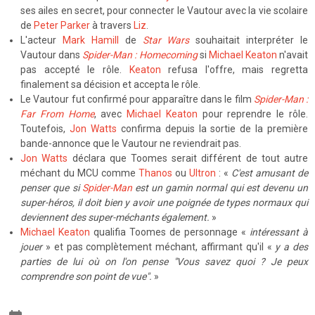
ses ailes en secret, pour connecter le Vautour avec la vie scolaire
de
Peter Parker
à travers
Liz
.
L'acteur
Mark Hamill
de
Star Wars
souhaitait interpréter le
Vautour dans
Spider-Man : Homecoming
si
Michael Keaton
n'avait
pas accepté le rôle.
Keaton
refusa l'offre, mais regretta
finalement sa décision et accepta le rôle.
Le Vautour fut confirmé pour apparaître dans le film
Spider-Man :
Far From Home
, avec
Michael Keaton
pour reprendre le rôle.
Toutefois,
Jon Watts
confirma depuis la sortie de la première
bande-annonce que le Vautour ne reviendrait pas.
Jon Watts
déclara que Toomes serait différent de tout autre
méchant du MCU comme
Thanos
ou
Ultron
: «
C'est amusant de
penser que si
Spider-Man
est un gamin normal qui est devenu un
super-héros, il doit bien y avoir une poignée de types normaux qui
deviennent des super-méchants également.
»
Michael Keaton
qualifia Toomes de personnage «
intéressant à
jouer
» et pas complètement méchant, affirmant qu'il «
y a des
parties de lui où on l'on pense "Vous savez quoi ? Je peux
comprendre son point de vue".
»