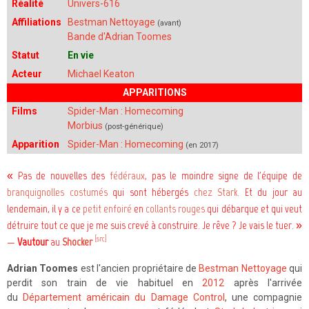
Réalité
Univers-616
Affiliations
Bestman Nettoyage
(avant)
Bande d'Adrian Toomes
Statut
En vie
Acteur
Michael Keaton
APPARITIONS
Films
Spider-Man : Homecoming
Morbius
(post-générique)
Apparition
Spider-Man : Homecoming
(en 2017)
« Pas de nouvelles des
fédéraux
, pas le moindre signe de l'équipe de
branquignolles costumés
qui sont hébergés
chez Stark
. Et du jour au
lendemain, il y a ce
petit enfoiré
en
collants rouges
qui débarque et qui veut
détruire tout ce que je me suis crevé à construire. Je rêve ? Je vais le tuer. »
[src]
—
Vautour
au
Shocker
Adrian Toomes
est l'ancien propriétaire de
Bestman Nettoyage
qui
perdit son train de vie habituel en
2012
après l'arrivée
du
Département américain du Damage Control
, une compagnie