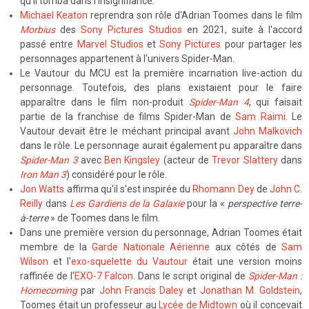
qu'il tomba dans l'insignifiance.
Michael Keaton
reprendra son rôle d'Adrian Toomes dans le film
Morbius
des
Sony Pictures Studios
en 2021, suite à l'accord
passé entre
Marvel Studios
et
Sony Pictures
pour partager les
personnages appartenent à l'univers Spider-Man.
Le Vautour du MCU est la première incarnation live-action du
personnage. Toutefois, des plans existaient pour le faire
apparaître dans le film non-produit
Spider-Man 4
, qui faisait
partie de la franchise de films Spider-Man de
Sam Raimi
. Le
Vautour devait être le méchant principal avant
John Malkovich
dans le rôle. Le personnage aurait également pu apparaître dans
Spider-Man 3
avec
Ben Kingsley
(acteur de
Trevor Slattery
dans
Iron Man 3
) considéré pour le rôle.
Jon Watts
affirma qu'il s'est inspirée du
Rhomann Dey
de
John C.
Reilly
dans
Les Gardiens de la Galaxie
pour la «
perspective terre-
à-terre
» de Toomes dans le film.
Dans une première version du personnage, Adrian Toomes était
membre de la
Garde Nationale Aérienne
aux côtés de
Sam
Wilson
et l'
exo-squelette du Vautour
était une version moins
raffinée de l'
EXO-7 Falcon
. Dans le script original de
Spider-Man :
Homecoming
par
John Francis Daley
et
Jonathan M. Goldstein
,
Toomes était un professeur au
Lycée de Midtown
où il concevait