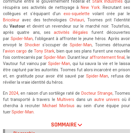
commune entre le gouvernement fédéral et
Stark Industries
qui
récupéra ses activités de nettoyage à
New York
. Recrutant ses
collègues et s'équipant d'un
exo-squelette
volant crée par le
Bricoleur
avec des technologies
Chitauri
, Toomes prit l'identité
du
Vautour
et devint un revendeur sur le marché noir. Toutefois,
après quatre ans, ses
activités illégales
furent découvertes
par
Spider-Man
, l'obligeant à affronter le jeune héros. Après avoir
envoyé le
Shocker
s'occuper de
Spider-Man
, Toomes détourna
l'
avion cargo
de
Tony Stark
, bien que ses plans furent une nouvelle
fois contrecarrés par
Spider-Man
. Durant leur
affrontement final
, le
Vautour fut vaincu par
Spider-Man
, qui lui sauva la vie et le laissa
être capturé par les autorités. Toomes fut alors incarcéré en prison
et, en gratitude pour avoir été sauvé par
Spider-Man
, refusa de
révéler la vraie identité du héros.
En
2024
, en raison d'un sortilège raté de
Docteur Strange
, Toomes
fut transporté à travers le
Multivers
dans un
autre univers
où il
chercha à recruter
Michael Morbius
au sein d'une équipe pour
tuer
Spider-Man
.
SOMMAIRE