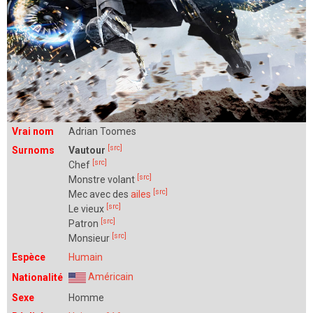
Vrai nom
Adrian Toomes
[src]
Surnoms
Vautour
[src]
Chef
[src]
Monstre volant
[src]
Mec avec des
ailes
[src]
Le vieux
[src]
Patron
[src]
Monsieur
Espèce
Humain
Américain
Nationalité
Sexe
Homme