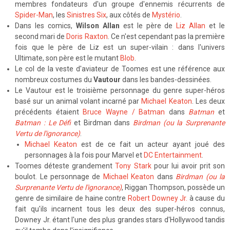
membres fondateurs d'un groupe d'ennemis récurrents de
Spider-Man
, les
Sinistres Six
, aux côtés de
Mystério
.
Dans les comics,
Wilson Allan
est le père de
Liz Allan
et le
second mari de
Doris Raxton
. Ce n'est cependant pas la première
fois que le père de Liz est un super-vilain : dans l'univers
Ultimate, son père est le mutant
Blob
.
Le col de la veste d'aviateur de Toomes est une référence aux
nombreux costumes du
Vautour
dans les bandes-dessinées.
Le Vautour est le troisième personnage du genre super-héros
basé sur un animal volant incarné par
Michael Keaton
. Les deux
précédents étaient
Bruce Wayne / Batman
dans
Batman
et
Batman : Le Défi
et Birdman dans
Birdman (ou la Surprenante
Vertu de l'ignorance)
.
Michael Keaton
est de ce fait un acteur ayant joué des
personnages à la fois pour Marvel et
DC Entertainment
.
Toomes déteste grandement
Tony Stark
pour lui avoir prit son
boulot. Le personnage de
Michael Keaton
dans
Birdman (ou la
Surprenante Vertu de l'ignorance)
, Riggan Thompson, possède un
genre de similaire de haine contre
Robert Downey Jr.
à cause du
fait qu'ils incarnent tous les deux des super-héros connus,
Downey Jr. étant l'une des plus grandes stars d'Hollywood tandis