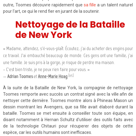
outre, Toomes découvre rapidement que
sa fille
a un talent naturel
pour l'art, ce qui le rend fier en jurant de la soutenir.
Nettoyage de la Bataille
de New York
« Madame, attendez, s'il-vous-plaît. Écoutez, j'ai du acheter des engins pour
ce travail. J'ai embauché beaucoup de monde. Ces gens ont une famille, j'ai
une famille. Je suis pris à la gorge, je risque de perdre ma maison.
– C'est bien triste, je ne peux rien faire pour vous. »
[src]
—
Adrian Toomes
et
Anne-Marie Hoag
À la suite de la Bataille de New York, la compagnie de nettoyage
Toomes remporte avec succès un contrat signé avec la ville afin de
nettoyer cette dernière. Toomes montre alors à Phineas Mason un
dessin montrant les Avengers, que sa fille avait élaboré durant la
bataille. Toomes se met ensuite à conseiller toute son équipe, en
disant notamment à Hernan Schultz d'utiliser des outils faits avec
de la technologie Chitauri pour récuperer des objets de cette
espèce, car les outils humains sont inefficaces.