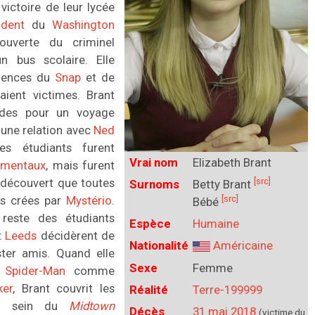
ictoire de leur lycée
ident
du
Washington
uverte du criminel
 bus scolaire. Elle
quences du
Snap
et de
aient victimes. Brant
ades pour un voyage
 une relation avec
Ned
es étudiants furent
Vrai nom
Elizabeth Brant
émentaux
, mais furent
[src]
t découvert que toutes
Surnoms
Betty Brant
[src]
ons crées par
Mystério
.
Bébé
reste des étudiants
Espèce
Humaine
t
Leeds
décidèrent de
Nationalité
Américaine
ster amis. Quand elle
Sexe
Femme
e
Spider-Man
comme
ker
, Brant couvrit les
Réalité
Terre-199999
 au sein du
Midtown
Décès
31 mai 2018
(victime du