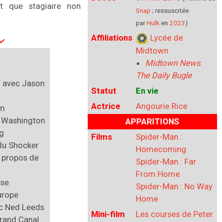
 que stagiaire non
Snap
; ressuscitée
par
Hulk
en
2023
)
Affiliations
Lycée de
Midtown
Midtown News
The Daily Bugle
n avec Jason
Statut
En vie
Actrice
Angourie Rice
ym
 Washington
APPARITIONS
g
Films
Spider-Man :
du Shocker
Homecoming
 propos de
Spider-Man : Far
From Home
pse
Spider-Man : No Way
urope
Home
ec Ned Leeds
Mini-film
Les courses de Peter
Grand Canal