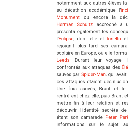
notamment aux autres élèves la v
au décathlon académique, l'
inc
Monument
ou encore la déco
Herman Schultz
accroché à un
présenta également les consé
l'
Éclipse
, dont elle et
Ionello
ét
rejoignit plus tard ses camar
scolaire en Europe, où elle forma
Leeds
. Durant leur voyage, l
confrontés aux attaques des
Él
sauvés par
Spider-Man
, qui avai
ces attaques étaient des illusi
Une fois sauvés, Brant et le 
rentrèrent chez elle, puis Brant e
mettre fin à leur relation et re
découvrir l'identité secrète d
étant son camarade
Peter Par
informations sur le sujet