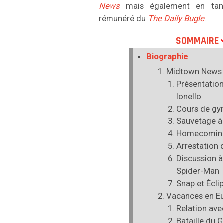
News
mais également en tant
rémunéré du
The Daily Bugle
.
SOMMAIRE
Biographie
Midtown News
Présentatio
Ionello
Cours de g
Sauvetage à
Homecomin
Arrestation 
Discussion à
Spider-Man
Snap et Écli
Vacances en E
Relation av
Bataille du 