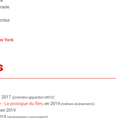
de
arade
cteur
w York
s
n 2017
(première apparition MCU)
- Le prologue du film
, en 2019
(mêmes évènements)
, en 2019
2019
(évènements concurrents)