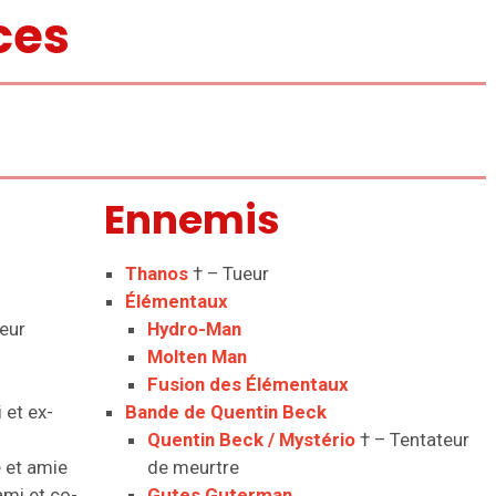
ces
Ennemis
Thanos
† – Tueur
Élémentaux
seur
Hydro-Man
Molten Man
Fusion des Élémentaux
 et ex-
Bande de Quentin Beck
Quentin Beck / Mystério
† – Tentateur
 et amie
de meurtre
mi et co-
Gutes Guterman