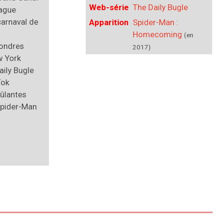
Web-série
The Daily Bugle
ague
arnaval de
Apparition
Spider-Man :
Homecoming
(en
Londres
2017)
w York
aily Bugle
Tok
ûlantes
Spider-Man