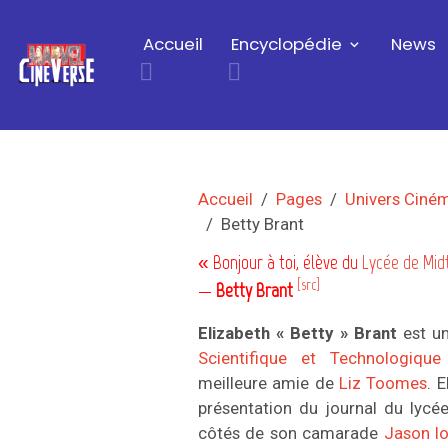
Accueil
Encyclopédie
News
Accueil
Pages
Univers Ciné
Betty Brant
« Bonjour à toi, élève du
Lycée de Mi
[src]
—
Betty Brant
Elizabeth « Betty » Brant
est u
Scientifique et Technologiqu
meilleure amie de
Liz Toomes
. 
présentation du journal du lycé
côtés de son camarade
Jason Io