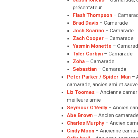
présentateur
Flash Thompson
– Camara
Brad Davis
– Camarade
Josh Scarino
– Camarade
Zach Cooper
– Camarade
Yasmin Monette
– Camara
Tyler Corbyn
– Camarade
Zoha
– Camarade
Sebastian
– Camarade
Peter Parker / Spider-Man
– 
camarade, ancien ami et sauve
Liz Toomes
– Ancienne camar
meilleure amie
Seymour O'Reilly
– Ancien ca
Abe Brown
– Ancien camarad
Charles Murphy
– Ancien cam
Cindy Moon
– Ancienne camar