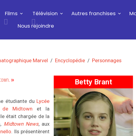
Films
Télévision
Autres franchises
Ma
Nous rejoindre
matographique Marvel
Encyclopédie
Personnages
dtown
. »
Betty Brant
ne étudiante du
Lycée
e de Midtown
et la
Elle était chargée de la
e,
Midtown News
, aux
nello
. Ils présentèrent