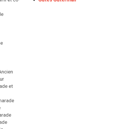
de
de
Ancien
ur
ade et
marade
e
arade
ade