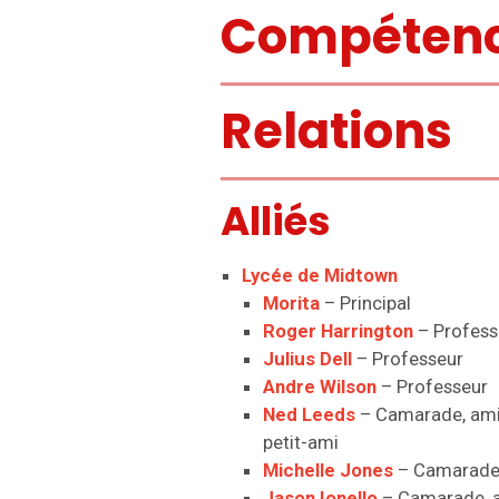
Compéten
Relations
Alliés
Lycée de Midtown
Morita
– Principal
Roger Harrington
– Profes
Julius Dell
– Professeur
Andre Wilson
– Professeur
Ned Leeds
– Camarade, ami
petit-ami
Michelle Jones
– Camarade
Jason Ionello
– Camarade, a