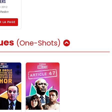
ers
l 2012
Whedon
R LA PAGE
ques
(One-Shots)