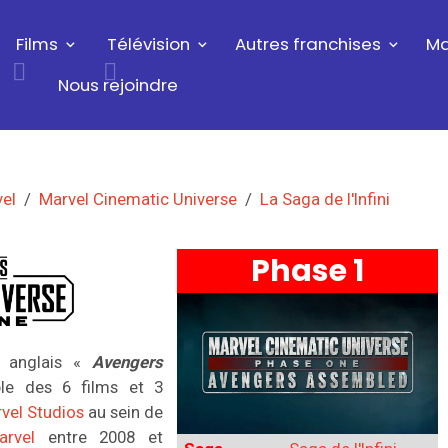
Films
Télévision
Autres franchises
Ma
Nous rejoindre
vel
Marvel Cinematic Universe
La Saga de l'Infini
Phase 1
n anglais «
Avengers
le des 6 films et 3
vel Studios
au sein de
arvel
entre 2008 et