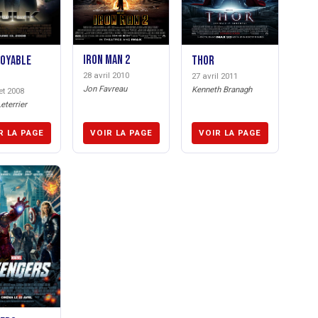
Iron Man 2
royable
Thor
28 avril 2010
27 avril 2011
Jon Favreau
Kenneth Branagh
let 2008
eterrier
R LA PAGE
VOIR LA PAGE
VOIR LA PAGE