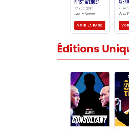
Aveng
First Avenger
25 avri
17 août 2011
Joss 
Joe Johnston
VOIR LA PAGE
VOI
Éditions Uni