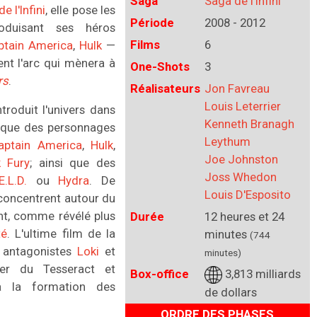
Saga
Saga de l'Infini
e l'Infini
, elle pose les
Période
2008 - 2012
duisant ses héros
Films
6
ptain America
,
Hulk
—
nt l'arc qui mènera à
One-Shots
3
rs
.
Réalisateurs
Jon Favreau
Louis Leterrier
roduit l'univers dans
Kenneth Branagh
si que des personnages
Leythum
aptain America
,
Hulk
,
Joe Johnston
k Fury
; ainsi que des
Joss Whedon
E.L.D.
ou
Hydra
. De
Louis D'Esposito
concentrent autour du
ent, comme révélé plus
Durée
12 heures et 24
té
. L'ultime film de la
minutes
(744
s antagonistes
Loki
et
minutes)
arer du Tesseract et
Box-office
3,813 milliards
 la formation des
de dollars
ORDRE DES PHASES