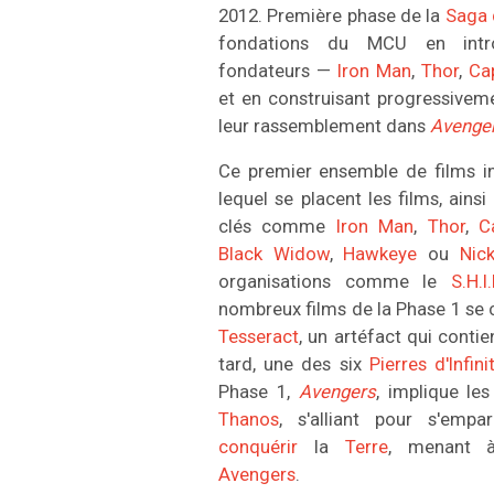
2012. Première phase de la
Saga d
fondations du MCU en intro
fondateurs —
Iron Man
,
Thor
,
Ca
et en construisant progressiveme
leur rassemblement dans
Avenge
Ce premier ensemble de films int
lequel se placent les films, ain
clés comme
Iron Man
,
Thor
,
C
Black Widow
,
Hawkeye
ou
Nic
organisations comme le
S.H.I.
nombreux films de la Phase 1 se 
Tesseract
, un artéfact qui conti
tard, une des six
Pierres d'Infini
Phase 1,
Avengers
, implique le
Thanos
, s'alliant pour s'emp
conquérir
la
Terre
, menant à
Avengers
.