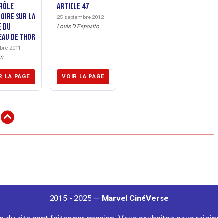
rôle
Article 47
toire sur la
25 septembre 2012
 du
Louis D'Esposito
au de Thor
obre 2011
um
R LA PAGE
VOIR LA PAGE
2015 - 2025 —
Marvel CinéVerse
on du site sont faites par passion. Vous souhaitez nous rejoi