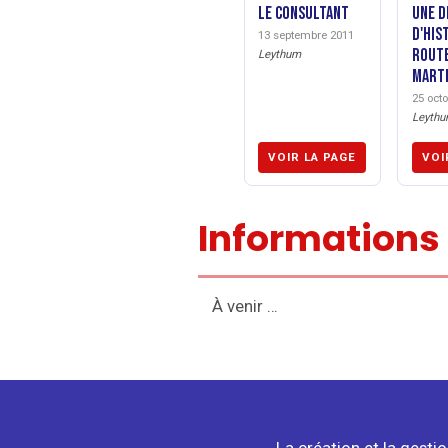
Le Consultant
Une d
d'his
13 septembre 2011
route
Leythum
marte
25 oct
Leyth
VOIR LA PAGE
VOI
Informations
À venir …
La création et la gesti