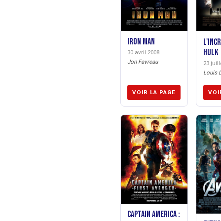
Iron Man
L'Inc
Hulk
30 avril 2008
Jon Favreau
23 juil
Louis L
VOIR LA PAGE
VOI
Captain America :