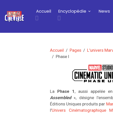
Accueil
Encyclopédie
News
Accueil
Pages
L'univers Mar
Phase I
La
Phase 1
, aussi appelée e
Assembled
», désigne l'ensemb
Éditions Uniques produits par
Mar
l'
Univers Cinématographique M