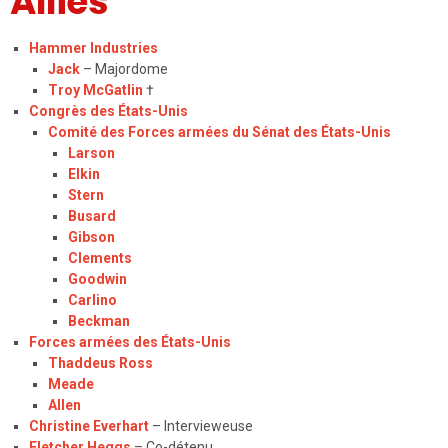
Alliés
Hammer Industries
Jack
– Majordome
Troy McGatlin
†
Congrès des États-Unis
Comité des Forces armées du Sénat des États-Unis
Larson
Elkin
Stern
Busard
Gibson
Clements
Goodwin
Carlino
Beckman
Forces armées des États-Unis
Thaddeus Ross
Meade
Allen
Christine Everhart
– Intervieweuse
Fletcher Heggs
– Co-détenu