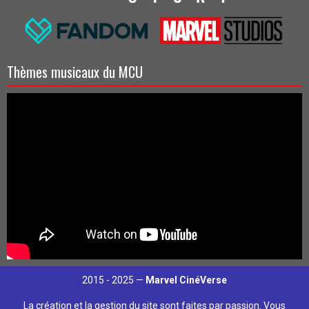
Thèmes musicaux du MCU
2015 - 2025 —
Marvel CinéVerse
La création et la gestion du site sont faites par passion. Vous