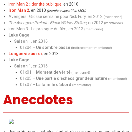
Iron Man 2 : Identité publique
, en 2010
Iron Man 2
, en 2010
(première apparition MCU)
Avengers : Grosse semaine pour Nick Fury
, en 2012
(mentionné)
The Avengers Prelude: Black Widow Strikes
, en 2012
(mentionné)
Iron Man 3 - Le prologue du film
, en 2013
(mentionné)
Luke Cage
Saison 1
, en 2016
01x04 –
Un sombre passé
(indirectement mentionné)
Longue vie au roi
, en 2013
Luke Cage
Saison 1
, en 2016
01x01 –
Moment de vérité
(mentionné)
01x05 –
Une partie d'échecs grandeur nature
(mentionné)
01x07 –
La famille d'abord
(mentionné)
Anecdotes
Justin Hammer est plus âgé et plus cynique que son alter-égo