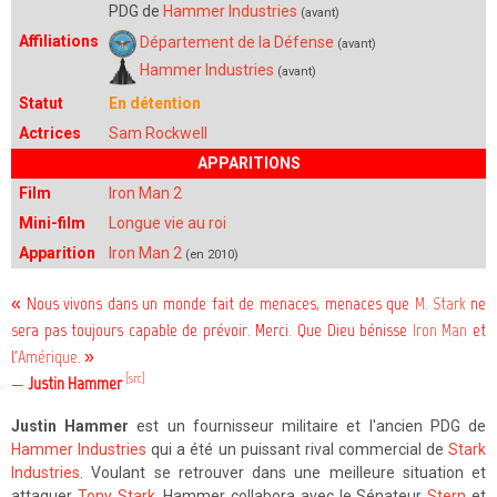
PDG de
Hammer Industries
(avant)
Affiliations
Département de la Défense
(avant)
Hammer Industries
(avant)
Statut
En détention
Actrices
Sam Rockwell
APPARITIONS
Film
Iron Man 2
Mini-film
Longue vie au roi
Apparition
Iron Man 2
(en 2010)
« Nous vivons dans un monde fait de menaces, menaces que
M. Stark
ne
sera pas toujours capable de prévoir. Merci. Que Dieu bénisse
Iron Man
et
l'
Amérique
. »
[src]
—
Justin Hammer
Justin Hammer
est un fournisseur militaire et l'ancien PDG de
Hammer Industries
qui a été un puissant rival commercial de
Stark
Industries
. Voulant se retrouver dans une meilleure situation et
attaquer
Tony Stark
, Hammer collabora avec le Sénateur
Stern
et