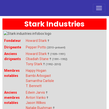
Stark Industries
Fondateur
Howard Stark
†
Dirigeante
Pepper Potts
(2010–présent)
Anciens
Howard Stark
†
(1939–1991)
dirigeants
Obadiah Stane
†
(1991–1992)
Tony Stark
†
(1992–2010)
Membres
Happy Hogan
notables
Bambi Arbogast
Samantha Carlisle
T. Bennett
Anciens
Edwin Jarvis
†
membres
Anton Vanko
†
notables
Jason Wilkes
Natalie Rushman
†