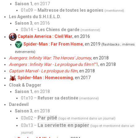
Saison 1
, en 2017
01x09 –
Maîtresse de toutes les agonies
(mentionné)
Les Agents du S.H.I.E.L.D.
Saison 3
, en 2016
03x14 –
Les Chiens de garde
(mentionné)
Captain America : Civil War
, en 2016
Spider-Man : Far From Home
, en 2019
(flashbacks ; mêmes
événements)
Avengers: Infinity War: The Heroes' Journey
, en 2018
Avengers : Infinity War - Le prologue du film
n°1
, en 2018
Captain Marvel - Le prologue du film
, en 2018
Spider-Man : Homecoming
, en 2017
Cloak & Dagger
Saison 1
, en 2018
01x10 –
Refuser sa destinée
(mentionné)
Daredevil
Saison 3
, en 2018
Par pitié
03x02 –
(logo et mentionné dans un journal)
La serviette en papier
03x13 –
(logo et mentionné dans un
journal)