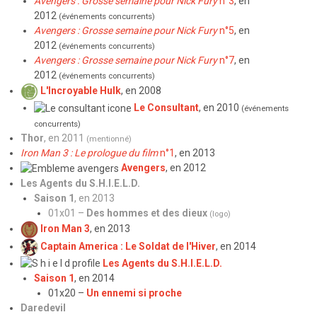
Avengers : Grosse semaine pour Nick Fury
n°3
, en
2012
(événements concurrents)
Avengers : Grosse semaine pour Nick Fury
n°5
, en
2012
(événements concurrents)
Avengers : Grosse semaine pour Nick Fury
n°7
, en
2012
(événements concurrents)
L'Incroyable Hulk
, en 2008
Le Consultant
, en 2010
(événements
concurrents)
Thor
, en 2011
(mentionné)
Iron Man 3 : Le prologue du film
n°1
, en 2013
Avengers
, en 2012
Les Agents du S.H.I.E.L.D.
Saison 1
, en 2013
01x01 –
Des hommes et des dieux
(logo)
Iron Man 3
, en 2013
Captain America : Le Soldat de l'Hiver
, en 2014
Les Agents du S.H.I.E.L.D.
Saison 1
, en 2014
01x20 –
Un ennemi si proche
Daredevil