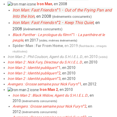
Iron Man
, en 2008
Iron Man: Fast Friends
n°1 -
Out of the Frying Pan and
Into the Iron
, en 2008
(événements concurrents)
Iron Man: Fast Friends
n°2 -
Keep This Quiet
, en
2008
(événements concurrents)
Black Panther - Le prologue du film
n°1 -
La panthère et le
peuple
, en 2017
(vidéo; mêmes événements)
Spider-Man : Far From Home
, en 2019
(flashbacks ; images
réutilisées)
Iron Man 2 : Phil Coulson, Agent du S.H.I.E.L.D.
, en 2010
(vidéo)
Iron Man 2 : Nick Fury, Directeur du S.H.I.E.L.D.
, en 2010
Iron Man 2 : Identité publique
n°1
, en 2010
Iron Man 2 : Identité publique
n°2
, en 2010
Iron Man 2 : Identité publique
n°3
, en 2010
Avengers : Grosse semaine pour Nick Fury
n°1
, en 2012
Iron Man 2
, en 2010
Iron Man 2 : Black Widow, Agent du S.H.I.E.L.D.
, en
2010
(événements concurrents)
Avengers : Grosse semaine pour Nick Fury
n°2
, en
2012
(événements concurrents)