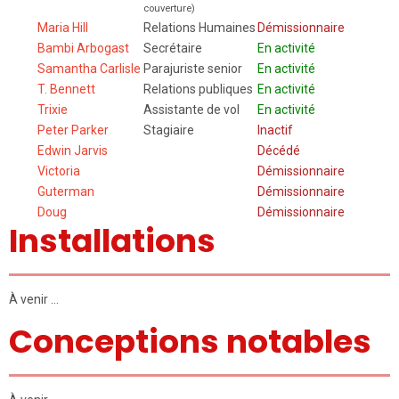
couverture)
Maria Hill
Relations Humaines
Démissionnaire
Bambi Arbogast
Secrétaire
En activité
Samantha Carlisle
Parajuriste senior
En activité
T. Bennett
Relations publiques
En activité
Trixie
Assistante de vol
En activité
Peter Parker
Stagiaire
Inactif
Edwin Jarvis
Décédé
Victoria
Démissionnaire
Guterman
Démissionnaire
Doug
Démissionnaire
Installations
À venir …
Conceptions notables