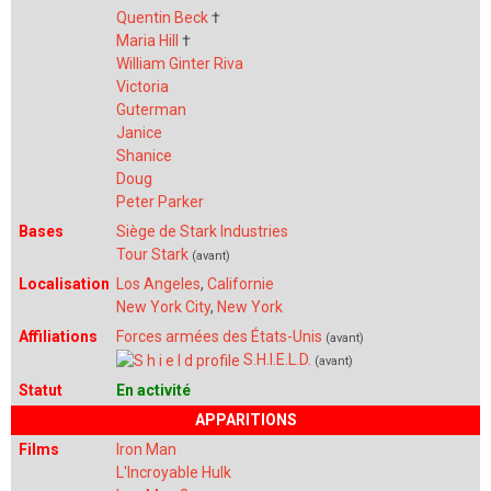
Quentin Beck
†
Maria Hill
†
William Ginter Riva
Victoria
Guterman
Janice
Shanice
Doug
Peter Parker
Bases
Siège de Stark Industries
Tour Stark
(avant)
Localisation
Los Angeles
,
Californie
New York City
,
New York
Affiliations
Forces armées des États-Unis
(avant)
S.H.I.E.L.D.
(avant)
Statut
En activité
APPARITIONS
Films
Iron Man
L'Incroyable Hulk