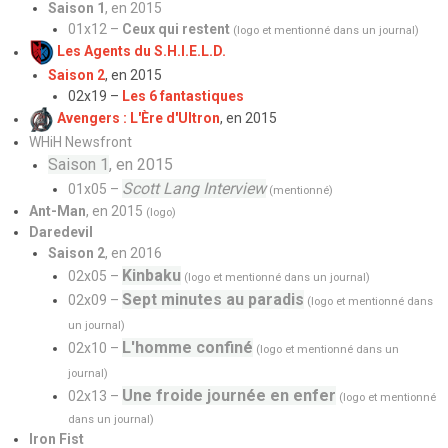
Saison 1
, en 2015
​​​​​​​01x12 –
Ceux qui restent
(logo et mentionné dans un journal)
Les Agents du S.H.I.E.L.D.
Saison 2
, en 2015
02x19 –
Les 6 fantastiques
Avengers : L'Ère d'Ultron
, en 2015
WHiH Newsfront
Saison 1
, en 2015
Scott Lang Interview
01x05 –
(mentionné)
Ant-Man
, en 2015
(logo)
Daredevil
Saison 2
, en 2016
Kinbaku
02x05 –
(logo et mentionné dans un journal)
Sept minutes au paradis
02x09 –
(logo et mentionné dans
un journal)
L'homme confiné
02x10 –
(logo et mentionné dans un
journal)
Une froide journée en enfer
02x13 –
(logo et mentionné
dans un journal)
Iron Fist