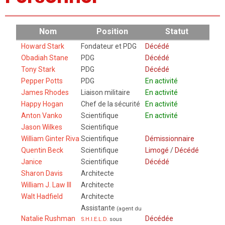
Nom
Position
Statut
Howard Stark
Fondateur et PDG
Décédé
Obadiah Stane
PDG
Décédé
Tony Stark
PDG
Décédé
Pepper Potts
PDG
En activité
James Rhodes
Liaison militaire
En activité
Happy Hogan
Chef de la sécurité
En activité
Anton Vanko
Scientifique
En activité
Jason Wilkes
Scientifique
William Ginter Riva
Scientifique
Démissionnaire
Quentin Beck
Scientifique
Limogé
/
Décédé
Janice
Scientifique
Décédé
Sharon Davis
Architecte
William J. Law III
Architecte
Walt Hadfield
Architecte
Assistante
(agent du
Natalie Rushman
Décédée
S.H.I.E.L.D.
sous