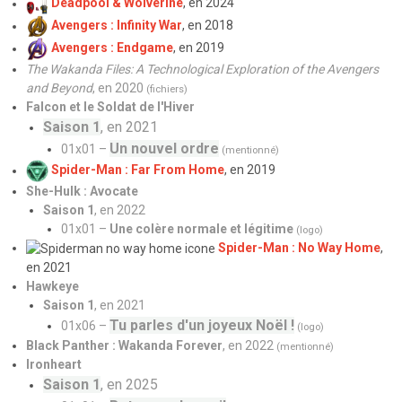
Deadpool & Wolverine
, en 2024
Avengers : Infinity War
, en 2018
Avengers : Endgame
, en 2019
The Wakanda Files: A Technological Exploration of the Avengers
and Beyond
, en 2020
(fichiers)
Falcon et le Soldat de l'Hiver
Saison 1
, en 2021
Un nouvel ordre
01x01 –
(mentionné)
Spider-Man : Far From Home
, en 2019
She-Hulk : Avocate
Saison 1
, en 2022
01x01 –
Une colère normale et légitime
(logo)
Spider-Man : No Way Home
,
en 2021
Hawkeye
Saison 1
, en 2021
Tu parles d'un joyeux Noël !
01x06 –
(logo)
Black Panther : Wakanda Forever
, en 2022
(mentionné)
Ironheart
Saison 1
, en 2025