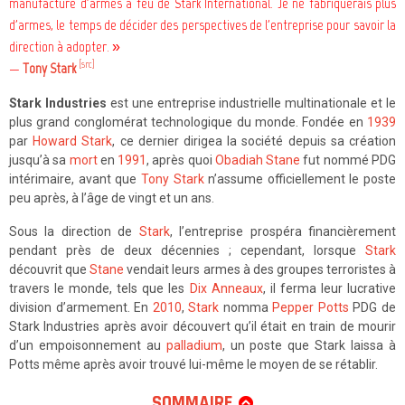
manufacture d'armes à feu de Stark International. Je ne fabriquerais plus
d'armes, le temps de décider des perspectives de l'entreprise pour savoir la
direction à adopter. »
[src]
—
Tony Stark
Stark Industries
est une entreprise industrielle multinationale et le
plus grand conglomérat technologique du monde. Fondée en
1939
par
Howard Stark
, ce dernier dirigea la société depuis sa création
jusqu’à sa
mort
en
1991
, après quoi
Obadiah Stane
fut nommé PDG
intérimaire, avant que
Tony Stark
n’assume officiellement le poste
peu après, à l’âge de vingt et un ans.
Sous la direction de
Stark
, l’entreprise prospéra financièrement
pendant près de deux décennies ; cependant, lorsque
Stark
découvrit que
Stane
vendait leurs armes à des groupes terroristes à
travers le monde, tels que les
Dix Anneaux
, il ferma leur lucrative
division d’armement. En
2010
,
Stark
nomma
Pepper Potts
PDG de
Stark Industries après avoir découvert qu’il était en train de mourir
d’un empoisonnement au
palladium
, un poste que Stark laissa à
Potts même après avoir trouvé lui-même le moyen de se rétablir.
SOMMAIRE