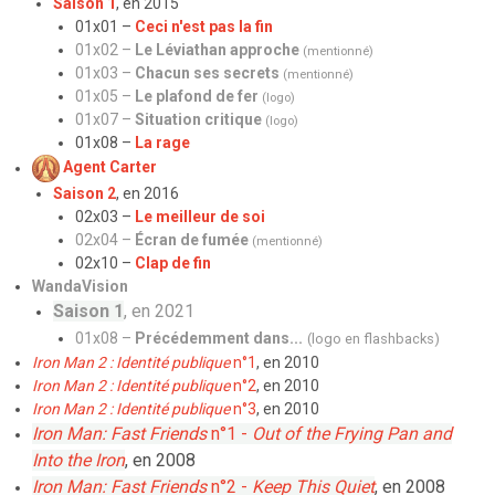
Sais
on 1
, en 2015
01x01 –
Ceci n'est pas la fin
01x02 –
Le Léviathan approche
(mentionné)
01x03 –
Chacun ses secrets
(mentionné)
01x05 –
Le plafond de fer
(logo)
01x07 –
Situation critique
(logo)
01x08 –
La rage
Agent Carter
Saison 2
, en 2016
02x03 –
Le meilleur de soi
02x04 –
Écran de fumée
(mentionné)
02x10 –
Clap de fin
WandaVision
Saison 1
, en 2021
01x08 –
Précédemment dans...
(logo en flashbacks)
Iron Man 2 : Identité publique
n°1
, en 2010
Iron Man 2 : Identité publique
n°2
, en 2010
Iron Man 2 : Identité publique
n°3
, en 2010
Iron Man: Fast Friends
n°1 -
Out of the Frying Pan and
Into the Iron
, en 2008
Iron Man: Fast Friends
n°2 -
Keep This Quiet
, en 2008