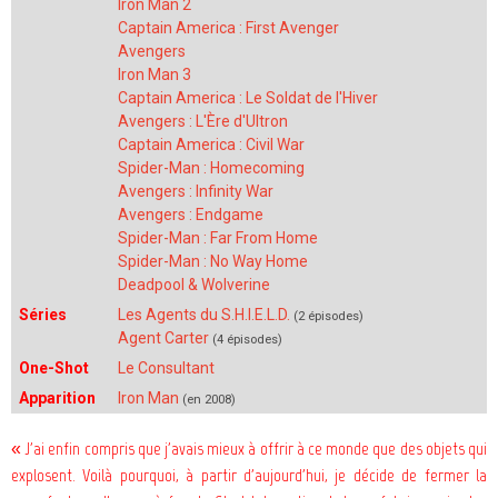
Iron Man 2
Captain America : First Avenger
Avengers
Iron Man 3
Captain America : Le Soldat de l'Hiver
Avengers : L'Ère d'Ultron
Captain America : Civil War
Spider-Man : Homecoming
Avengers : Infinity War
Avengers : Endgame
Spider-Man : Far From Home
Spider-Man : No Way Home
Deadpool & Wolverine
Séries
Les Agents du S.H.I.E.L.D.
(2 épisodes)
Agent Carter
(4 épisodes)
One-Shot
Le Consultant
Apparition
Iron Man
(en 2008)
« J'ai enfin compris que j'avais mieux à offrir à ce monde que des objets qui
explosent. Voilà pourquoi, à partir d'aujourd'hui, je décide de fermer la