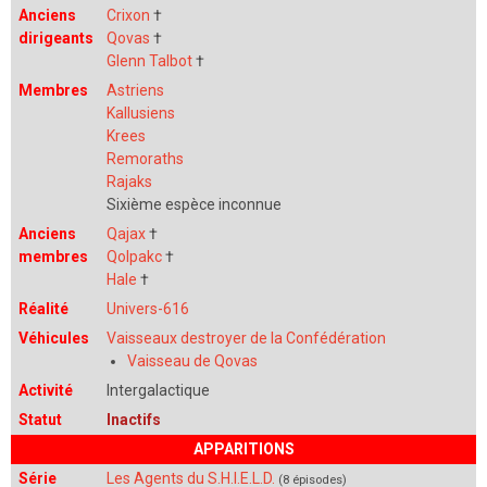
Anciens
Crixon
†
dirigeants
Qovas
†
Glenn Talbot
†
Membres
Astriens
Kallusiens
Krees
Remoraths
Rajaks
Sixième espèce inconnue
Anciens
Qajax
†
membres
Qolpakc
†
Hale
†
Réalité
Univers-616
Véhicules
Vaisseaux destroyer de la Confédération
Vaisseau de Qovas
Activité
Intergalactique
Statut
Inactifs
APPARITIONS
Série
Les Agents du S.H.I.E.L.D.
(8 épisodes)