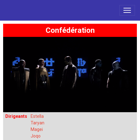
Confédération
Dirigeants
Estella
Taryan
Magei
Joqo