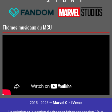
Thèmes musicaux du MCU
2015 - 2025 —
Marvel CinéVerse
La création et la gestion du site sont faites par passion. Vous