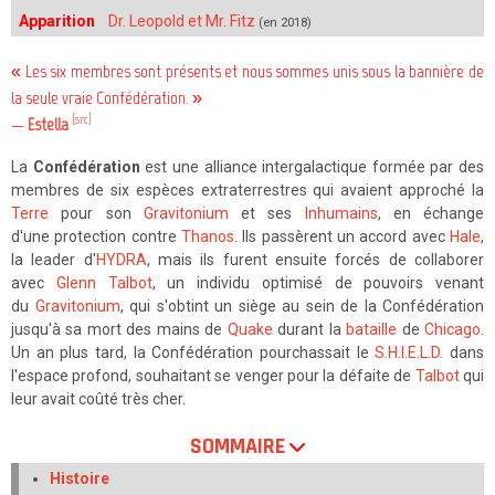
Apparition
Dr. Leopold et Mr. Fitz
(en 2018)
« Les six membres sont présents et nous sommes unis sous la bannière de
la seule vraie Confédération. »
[src]
—
Estella
La
Confédération
est une alliance intergalactique formée par des
membres de six espèces extraterrestres qui avaient approché la
Terre
pour son
Gravitonium
et ses
Inhumains
, en échange
d'une protection contre
Thanos
. Ils passèrent un accord avec
Hale
,
la leader d'
HYDRA
, mais ils furent ensuite forcés de collaborer
avec
Glenn Talbot
, un individu optimisé de pouvoirs venant
du
Gravitonium
, qui s'obtint un siège au sein de la Confédération
jusqu'à sa mort des mains de
Quake
durant la
bataille
de
Chicago
.
Un an plus tard, la Confédération pourchassait le
S.H.I.E.L.D.
dans
l'espace profond, souhaitant se venger pour la défaite de
Talbot
qui
leur avait coûté très cher.
SOMMAIRE
Histoire