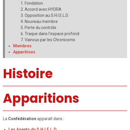
Fondation
Accord avec HYDRA
Opposition au S.H.I.E.L.D.
Nouveau membre
Perte du contrôle
Traque dans l'espace profond
Vaincus par les Chronicoms
Membres
Apparitions
Histoire
Apparitions
La
Confédération
apparaît dans :
Les Agents du S.H.I.E.L.D.