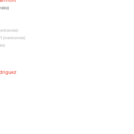
harmont
vidéo)
entionnée
)
m
(mentionnée
)
ée
)
driguez