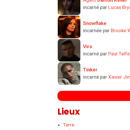
Agent
Damon Keller
incarné par
Lucas Bry
Snowflake
incarnée par
Brooke W
Viro
incarné par
Paul Telfe
Tinker
incarné par
Xavier Ji
Lieux
Terre