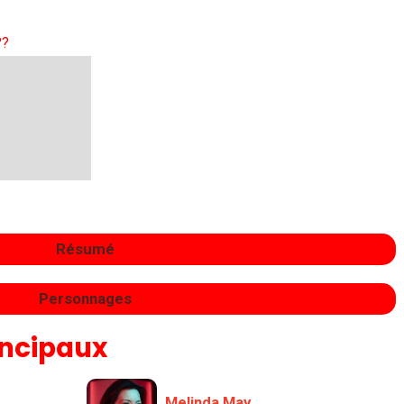
??
Résumé
Personnages
incipaux
Melinda May