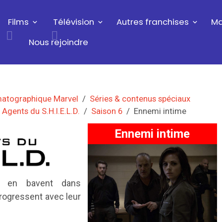
Films
Télévision
Autres franchises
Ma
Nous rejoindre
matographique Marvel
Séries & contenus spéciaux
 Agents du S.H.I.E.L.D.
Saison 6
Ennemi intime
Ennemi intime
en bavent dans
rogressent avec leur