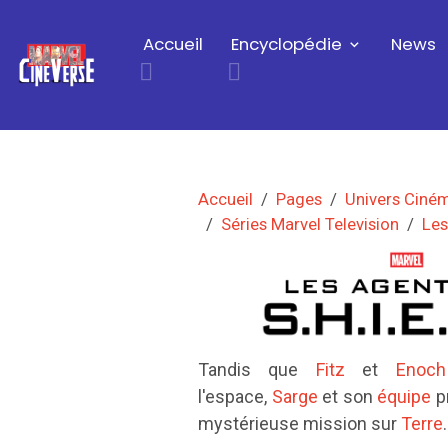
Accueil
Encyclopédie
News
Accueil
Pages
Univers Ciné
Séries Marvel Television
Les
Tandis que
Fitz
et
Enoch
l'espace,
Sarge
et son
équipe
p
mystérieuse mission sur
Terre
.