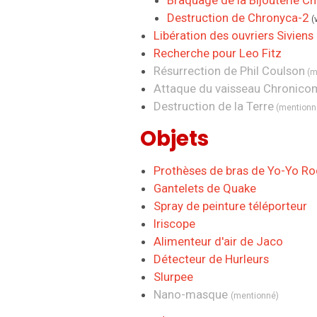
Braquage de la Bijouterie C
Destruction de Chronyca-2
(
Libération des ouvriers Siviens
Recherche pour Leo Fitz
Résurrection de Phil Coulson
(m
Attaque du vaisseau Chronico
Destruction de la Terre
(mentionn
Objets
Prothèses de bras de Yo-Yo Ro
Gantelets de Quake
Spray de peinture téléporteur
Iriscope
Alimenteur d'air de Jaco
Détecteur de Hurleurs
Slurpee
Nano-masque
(mentionné
)