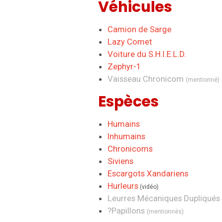
Véhicules
Camion de Sarge
Lazy Comet
Voiture du S.H.I.E.L.D.
Zephyr-1
Vaisseau Chronicom
(mentionné)
Espèces
Humains
Inhumains
Chronicoms
Siviens
Escargots Xandariens
Hurleurs
(vidéo)
Leurres Mécaniques Dupliqués
?
Papillons
(mentionnés)