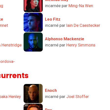
gg
incarnée par
Ming-Na Wen
ke
Leo Fitz
nnet
incarné par
Iain De Caestecker
Alphonso Mackenzie
h Henstridge
incarné par
Henry Simmons
Cordova-
urrents
Enoch
baka Henley
incarné par
Joel Stoffer