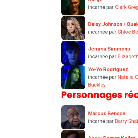
incarné par
Clark Gre
Daisy Johnson / Qua
incarnée par
Chloe Be
Jemma Simmons
incarnée par
Elizabet
Yo-Yo Rodriguez
incarnée par
Natalia 
Buckley
Personnages réc
Marcus Benson
incarné par
Barry Sha