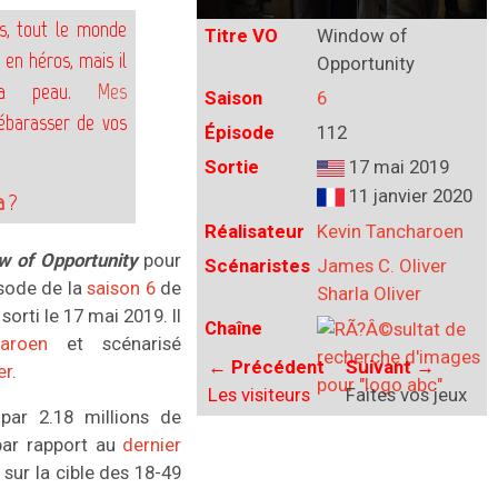
s, tout le monde
Titre VO
Window of
 en héros, mais il
Opportunity
 sa peau.
Mes
Saison
6
ébarasser de vos
Épisode
112
Sortie
17 mai 2019
11 janvier 2020
a
?
Réalisateur
Kevin Tancharoen
w of Opportunity
pour
Scénaristes
James C. Oliver
isode de la
saison 6
de
Sharla Oliver
, sorti le 17 mai 2019. Il
Chaîne
aroen
et scénarisé
←
Précédent
Suivant
→
er
.
Les visiteurs
Faites vos jeux
ar 2.18 millions de
 par rapport au
dernier
 sur la cible des 18-49