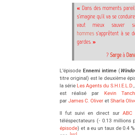
« Dans des moments pareil
s'imagine qu'il va se conduire
vaut mieux sauver
hommes
s'apprêtent à se d
gardes. »
?
Sarge
à
Dan
L'épisode
Ennemi intime
(
Windo
titre original) est le deuxième ép
la série
Les Agents du S.H.I.E.L.D.
est réalisé par
Kevin Tanch
par
James C. Oliver
et
Sharla Oliv
Il fut suivi en direct sur
ABC
p
téléspectateurs (- 0.13 millions
épisode
) et a eu un taux de 0.4 %
[src]