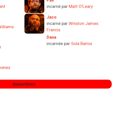
Pax
ant
incarné par
Matt O'Leary
Jaco
incarné par
Winston James
illiams
Francis
Dana
incarnée par
Sola Bamis
r
menez
Apparitions