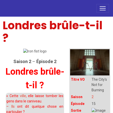
Londres brûle-t-il
?
Saison 2
–
Épisode 2
Londres brûle-
Titre VO
The City's
t-il ?
Not for
Burning
«
Cette
ville
, elle laisse tomber les
Saison
2
gens dans le caniveau.
Épisode
15
–
Ils
ont dit quelque chose en
Sortie
particulier ?