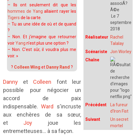
– Ils ont seulement dit que les
hommes de Yang
allaient rayer les
Le 7
Tigers
de la carte.
septembre
– Tu as une idée de où et de quand
2018
?
– Non. Et j'imagine que retourner
Réalisateur
Rachel
voir
Yang
n'est plus une option ?
Talalay
– Non. C'est sûr, il voudra plus me
Scénariste
Jon Worley
voir.
»
Chaîne
?
Colleen Wing
et
Danny Rand
?
Danny
et
Colleen
font leur
possible pour négocier un
accord de paix
Précédent
La fureur
indispensable.
Ward
s'incruste
d'Iron Fist
aux enchères de sa sœur,
Suivant
Un secret
et
Joy
joue les
mortel
entremetteuses... à sa façon.