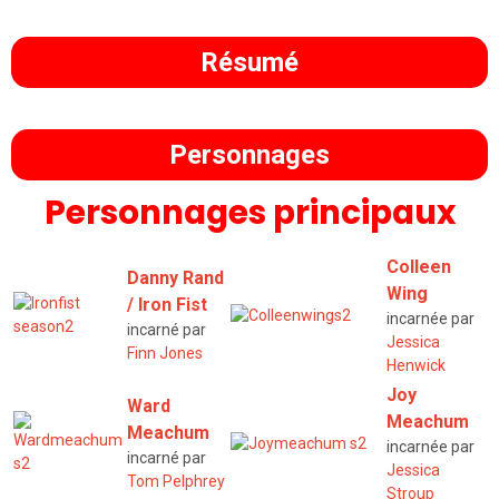
Résumé
Personnages
Personnages principaux
Colleen
Danny Rand
Wing
/ Iron Fist
incarnée par
incarné par
Jessica
Finn Jones
Henwick
Joy
Ward
Meachum
Meachum
incarnée par
incarné par
Jessica
Tom Pelphrey
Stroup