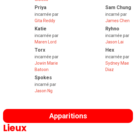
Priya
Sam Chung
incarnée par
incarné par
Gita Reddy
James Chen
Katie
Ryhno
incarnée par
incarnée par
Maren Lord
Jason Lai
Torx
Hex
incarnée par
incarnée par
Jowin Marie
Sydney Mae
Batoon
Diaz
Spokes
incarné par
Jason Ng
Apparitions
Lieux