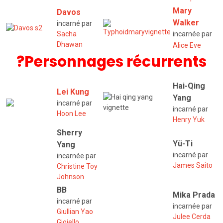
Mary
Davos
Walker
incarné par
Sacha
incarnée par
Dhawan
Alice Eve
?Personnages récurrents
Hai-Qing
Lei Kung
Yang
incarné par
incarné par
Hoon Lee
Henry Yuk
Sherry
Yü-Ti
Yang
incarné par
incarnée par
James Saito
Christine Toy
Johnson
BB
Mika Prada
incarné par
incarnée par
Giullian Yao
Julee Cerda
Gioiello