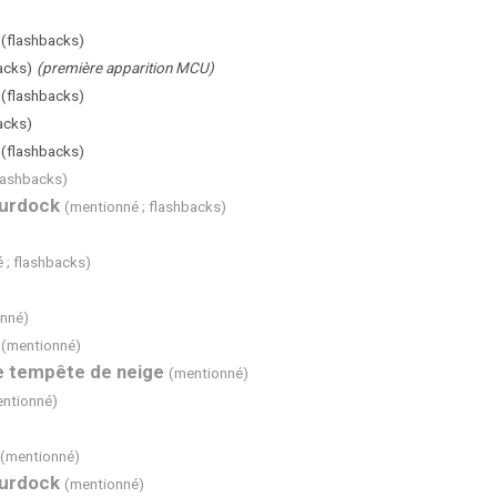
(flashbacks)
acks)
(première apparition MCU)
(flashbacks)
acks)
(flashbacks)
lashbacks)
Murdock
(mentionné ; flashbacks)
 ; flashbacks)
nné)
(mentionné)
ne tempête de neige
(mentionné)
ntionné)
(mentionné)
Murdock
(mentionné)