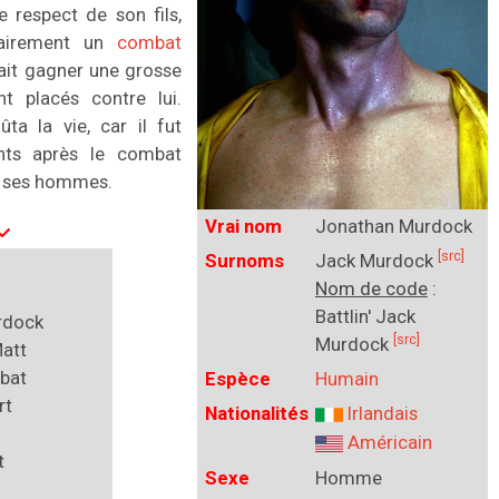
e respect de son fils,
tairement un
combat
vait gagner une grosse
t placés contre lui.
ûta la vie, car il fut
nts après le combat
 ses hommes.
Vrai nom
Jonathan Murdock
[src]
Surnoms
Jack Murdock
Nom de code
:
Battlin' Jack
rdock
[src]
Murdock
Matt
bat
Espèce
Humain
rt
Nationalités
Irlandais
Américain
t
Sexe
Homme