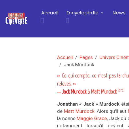
Accueil
Encyclopédie
News
Accueil
Pages
Univers Ciné
Jack Murdock
« Ce qui compte, ce n'est pas la ch
relèves. »
[src]
—
Jack Murdock
à
Matt Murdock
Jonathan « Jack » Murdock
étai
de
Matt Murdock
. Alors qu'il eut
la nonne
Maggie Grace
, Jack dû 
notamment lorsqu'il devient