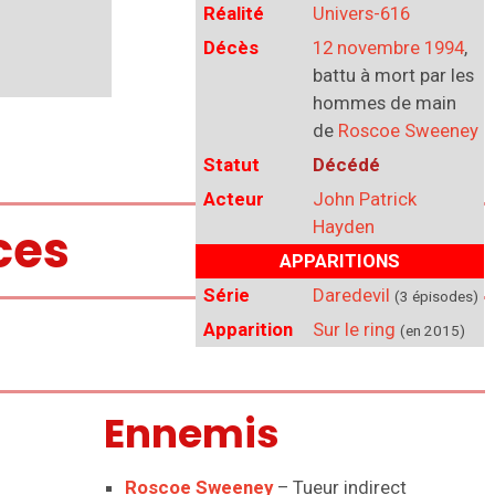
Réalité
Univers-616
Décès
12 novembre 1994
,
battu à mort par les
hommes de main
de
Roscoe Sweeney
Statut
Décédé
Acteur
John Patrick
Hayden
ces
APPARITIONS
Série
Daredevil
(3 épisodes)
Apparition
Sur le ring
(en 2015)
Ennemis
Roscoe Sweeney
– Tueur indirect