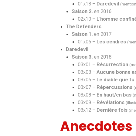
01x13 –
Daredevil
(mention
Saison 2
, en 2016
02x10 –
L'homme confin
The Defenders
Saison 1
, en 2017
01x06 –
Les cendres
(men
Daredevil
Saison 3
, en 2018
03x01 –
Résurrection
(me
03x03 –
Aucune bonne ac
03x06 –
Le diable que tu
03x07 –
Répercussions
(
03x08 –
En haut/en bas
(
03x09 –
Révélations
(illus
03x12 –
Dernière fois
(me
Anecdotes