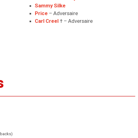
Sammy Silke
Price
– Adversaire
Carl Creel
† – Adversaire
s
hbacks)