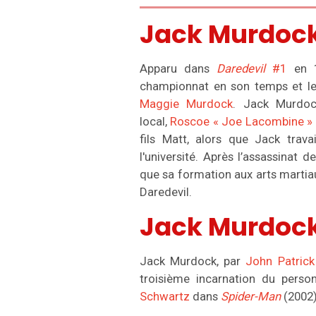
Jack Murdock
Apparu dans
Daredevil
#1
en 
championnat en son temps et l
Maggie Murdock
. Jack Murdo
local,
Roscoe « Joe Lacombine »
fils Matt, alors que Jack trava
l'université. Après l’assassinat d
que sa formation aux arts marti
Daredevil.
Jack Murdock
Jack Murdock, par
John Patric
troisième incarnation du perso
Schwartz
dans
Spider-Man
(2002)