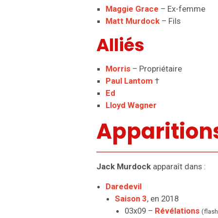
Maggie Grace
– Ex-femme
Matt Murdock
– Fils
Alliés
Morris
– Propriétaire
Paul Lantom
†
Ed
Lloyd Wagner
Apparition
Jack Murdock
apparaît dans :
Daredevil
Saison 3
, en 2018
03x09 –
Révélations
(flas