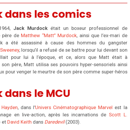
 dans les comics
1964,
Jack Murdock
était un boxeur professionnel de
e père de
Matthew “Matt” Murdock
, ainsi que l’ex-mari de
ck a été assassiné à cause des hommes du gangster
 Sweeney
, lorsqu’il a refusé de se battre pour lui devant son
illait pour lui à l’époque, et ce, alors que Matt était à
e son père, Matt utilisa ses pouvoirs hyper-sensoriels ainsi
aux pour venger le meurtre de son père comme super-héros
 dans le MCU
k Hayden
, dans l'
Univers Cinématographique Marvel
est la
nnage en live-action, après les incarnations de
Scott L.
 et
David Keith
dans
Daredevil
(2003).