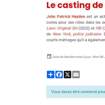
Le casting d
John Patrick Hayden
est un acte
connu pour ses rôles dans les s
Liars: Original Sin
(2022) et
FBI
(
de
New York, police judiciaire
. 
courts-métrages qu’il a également 
Date de dernière mise à jour : Mon 08
Partager
Facebook
X
Email
Vous devez être connecté pou