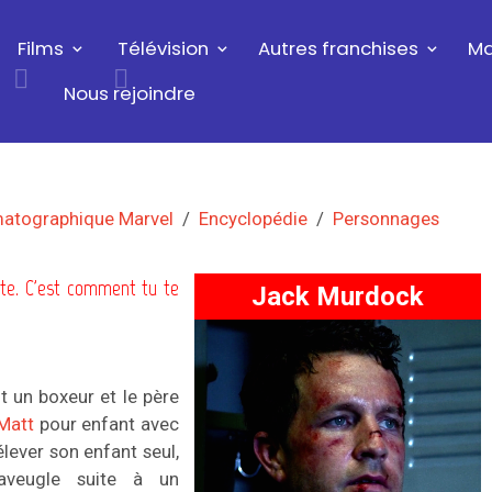
Films
Télévision
Autres franchises
Ma
Nous rejoindre
matographique Marvel
Encyclopédie
Personnages
ute. C'est comment tu te
Jack Murdock
t un boxeur et le père
Matt
pour enfant avec
élever son enfant seul,
 aveugle suite à un