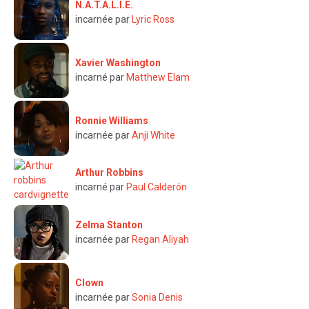
N.A.T.A.L.I.E.
incarnée par
Lyric Ross
Xavier Washington
incarné par
Matthew Elam
Ronnie Williams
incarnée par
Anji White
Arthur Robbins
incarné par
Paul Calderón
Zelma Stanton
incarnée par
Regan Aliyah
Clown
incarnée par
Sonia Denis