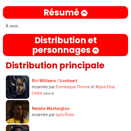
Résumé
À venir…
Distribution et
personnages
Distribution principale
Riri Williams / Ironheart
incarnée par
Dominique Thorne
et
Alyse Elna
Lewis
(jeune)
Natalie Washington
incarnée par
Lyric Ross