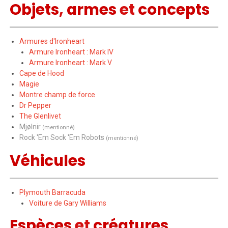
Objets
,
armes
et
concepts
Armures d'Ironheart
Armure Ironheart : Mark IV
Armure Ironheart : Mark V
Cape de Hood
Magie
Montre champ de force
Dr Pepper
The Glenlivet
Mjølnir
(mentionné)
Rock 'Em Sock 'Em Robots
(mentionné)
Véhicules
Plymouth Barracuda
Voiture de Gary Williams
Espèces
et
créatures