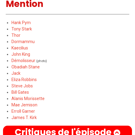
Mention
Hank Pym
Tony Stark
Thor
Dormammu
Kaecilius
John King
Démolisseur
(photo)
Obadiah Stane
Jack
Eliza Robbins
Steve Jobs
Bill Gates
Alanis Morissette
Mae Jemison
Erroll Garner
James T. Kirk
Critiques de l'épisode