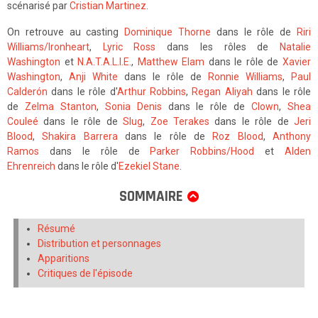
scénarisé par
Cristian Martinez
.
On retrouve au casting
Dominique Thorne
dans le rôle de
Riri
Williams/Ironheart
,
Lyric Ross
dans les rôles de
Natalie
Washington
et
N.A.T.A.L.I.E.
,
Matthew Elam
dans le rôle de
Xavier
Washington
,
Anji White
dans le rôle de
Ronnie Williams
,
Paul
Calderón
dans le rôle d'
Arthur Robbins
,
Regan Aliyah
dans le rôle
de
Zelma Stanton
,
Sonia Denis
dans le rôle de
Clown
,
Shea
Couleé
dans le rôle de
Slug
,
Zoe Terakes
dans le rôle de
Jeri
Blood
,
Shakira Barrera
dans le rôle de
Roz Blood
,
Anthony
Ramos
dans le rôle de
Parker Robbins/Hood
et
Alden
Ehrenreich
dans le rôle d'
Ezekiel Stane
.
SOMMAIRE
Résumé
Distribution et personnages
Apparitions
Critiques de l'épisode