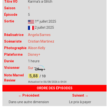
Titre VO
Karma's a Glitch
Saison
1
Épisode
5
er
Sortie
1
juillet 2025
2 juillet 2025
Réalisatrice
Angela Barnes
Scénariste
Cristian Martinez
Photographie
Alison Kelly
Plateforme
Disney+
Durée
1 heure
Visionner
Sur
Note Marvel
5,88
/ 10
Review
Actualisé le 06/08/2026 à 0h54
ORDRE DES ÉPISODES
←
Précédent
Suivant
→
Dans une autre dimension
Le prix à payer