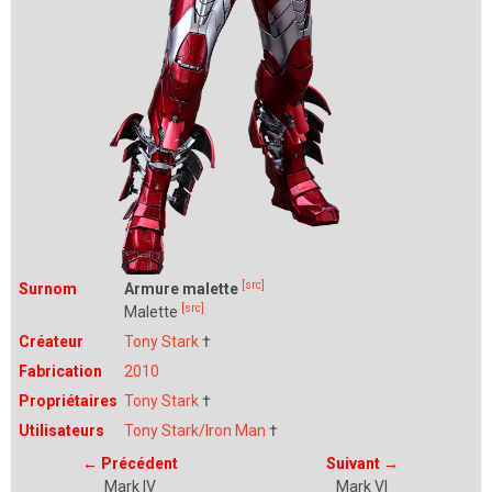
[src]
Surnom
Armure malette
[src]
Malette
Créateur
Tony Stark
†
Fabrication
2010
Propriétaires
Tony Stark
†
Utilisateurs
Tony Stark/Iron Man
†
←
Précédent
Suivant
→
Mark IV
Mark VI