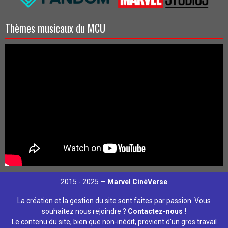
Thèmes musicaux du MCU
2015 - 2025 —
Marvel CinéVerse
La création et la gestion du site sont faites par passion. Vous
souhaitez nous rejoindre ?
Contactez-nous !
Le contenu du site, bien que non-inédit, provient d'un gros travail