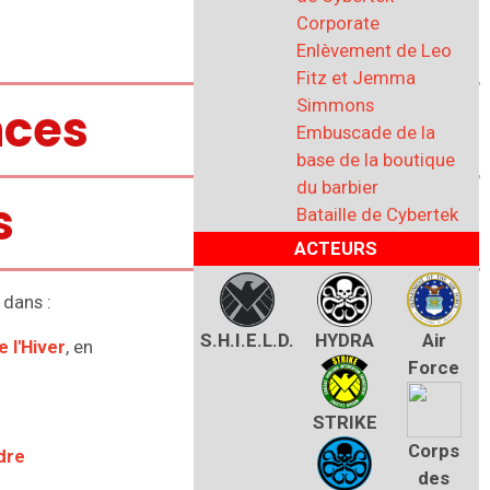
Corporate
Enlèvement de Leo
Fitz et Jemma
Simmons
ces
Embuscade de la
base de la boutique
du barbier
s
Bataille de Cybertek
ACTEURS
 dans :
S.H.I.E.L.D.
HYDRA
Air
 l'Hiver
, en
Force
STRIKE
Corps
dre
des