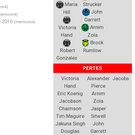
Maria
Strucker
onné)
John
Hill
entionné)
Garrett
en 2016
(mentionné)
Arnim
Victoria
Hand
Zola
Brock
Robert
Rumlow
Gonzales
PERTES
Victoria
Alexander
Jacobs
Hand
Pierce
Eric Koenig
Arnim
Jacobson
Zola
Chaimson
Jasper
Tim Maguire
Sitwell
Jakuna Singh
John
Douglas
Garrett