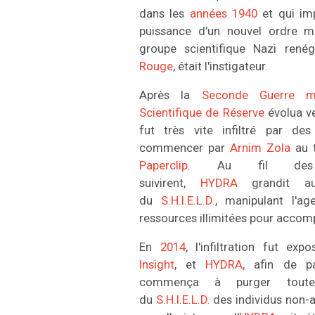
dans les
années 1940
et qui imp
puissance d'un nouvel ordre 
groupe scientifique Nazi ren
Rouge
, était l'instigateur.
Après la
Seconde Guerre m
Scientifique de Réserve
évolua v
fut très vite infiltré par de
commencer par
Arnim Zola
au t
Paperclip
. Au fil des 
suivirent,
HYDRA
grandit au
du
S.H.I.E.L.D.
, manipulant l'ag
ressources illimitées pour accompl
En
2014
, l'infiltration fut ex
Insight
, et
HYDRA
, afin de p
commença à purger toutes 
du
S.H.I.E.L.D.
des individus non-af