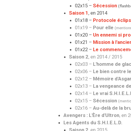
02x15 –
Sécession
(flashb
Saison 1
, en 2014
01x18 –
Protocole éclips
01x19 –
Pour elle
(mention
01x20 –
Un ennemi si pr
01x21 –
Mission à l'ancie
01x22 –
Le commencemen
Saison 2
, en 2014 / 2015
02x03 –
L'homme de gla
02x06 –
Le bien contre l
02x12 –
Mémoire d'Asga
02x13 –
La vengeance de
02x14 –
Le vrai S.H.I.E.L.
02x15 –
Sécession
(menti
02x16 –
Au-delà de la b
Avengers : L'Ère d'Ultron
, en 
Les Agents du S.H.I.E.L.D.
Saison 2
, en 2015