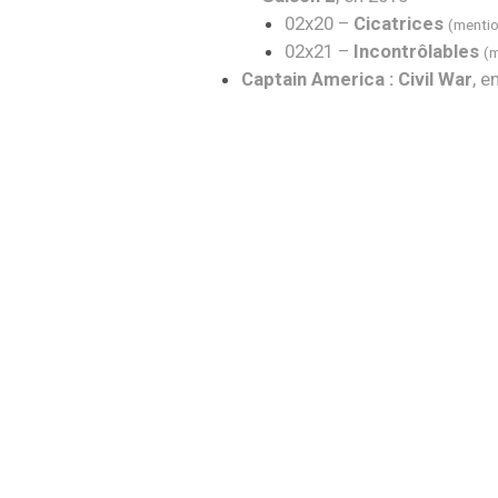
02x20 –
Cicatrices
(menti
02x21 –
Incontrôlables
(m
Captain America : Civil War
, 