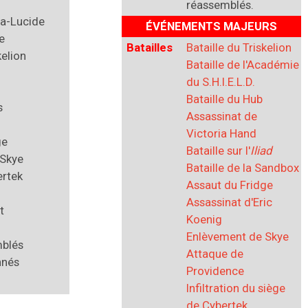
réassemblés.
ra-Lucide
ÉVÉNEMENTS MAJEURS
e
Batailles
Bataille du Triskelion
kelion
Bataille de l'Académie
du S.H.I.E.L.D.
Bataille du Hub
s
Assassinat de
Victoria Hand
ge
Bataille sur l'
Iliad
 Skye
Bataille de la Sandbox
ertek
Assaut du Fridge
Assassinat d'Eric
t
Koenig
Enlèvement de Skye
blés
Attaque de
nnés
Providence
Infiltration du siège
de Cybertek