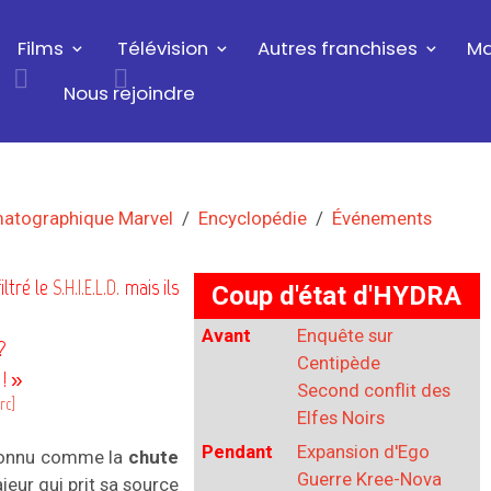
Films
Télévision
Autres franchises
Ma
Nous rejoindre
matographique Marvel
Encyclopédie
Événements
iltré le
S.H.I.E.L.D.
mais ils
Coup d'état d'HYDRA
Avant
Enquête sur
?
Centipède
 ! »
Second conflit des
src]
Elfes Noirs
Pendant
Expansion d'Ego
 connu comme la
chute
Guerre Kree-Nova
ajeur qui prit sa source