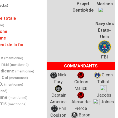
Projet
Marines
acks)
Centipède
e totale
Navy des
né)
États-
oche
Unis
nne
t de la fin
FBI
ce
(mentionné)
e mal
(mentionné)
COMMANDANTS
rdienne
(mentionné)
Nick
Glenn
 Cal
(mentionné)
Fury
Gideon
Talbot
D.
(mentionné)
Malick
onné)
Captain
Jacobs
rume
(mentionné)
America
Alexander
Jolnes
2015
(mentionné)
Phil
Pierce
Baron
Coulson