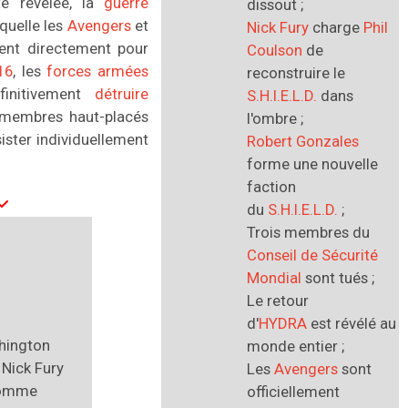
é révélée, la
guerre
dissout ;
quelle les
Avengers
et
Nick Fury
charge
Phil
ent directement pour
Coulson
de
16
, les
forces armées
reconstruire le
finitivement
détruire
S.H.I.E.L.D.
dans
 membres haut-placés
l'ombre ;
sister individuellement
Robert Gonzales
forme une nouvelle
faction
du
S.H.I.E.L.D.
;
Trois membres du
Conseil de Sécurité
Mondial
sont tués ;
Le retour
d'
HYDRA
est révélé au
hington
monde entier ;
 Nick Fury
Les
Avengers
sont
homme
officiellement