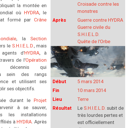
Croisade contre les
liquait la montée en
monstres
mondial où
HYDRA
, le
égat formé par
Crâne
Après
Guerre contre HYDRA
Guerre civile du
S.H.I.E.L.D.
ondiale
, la
Section
Quête de l'Orbe
ers le
S.H.I.E.L.D.
, mais
s agents d'
HYDRA
, à
ravers de l'
Opération
décennis qui
 sein des rangs
ence et utilisant ses
Début
5 mars 2014
ir ses objectifs.
Fin
10 mars 2014
Lieu
Terre
posée durant le
Projet
arvenir à se sauver,
Résultat
Le
S.H.I.E.L.D.
subit de
les installations
très lourdes pertes et
filiés à
HYDRA
. Après
est officiellement