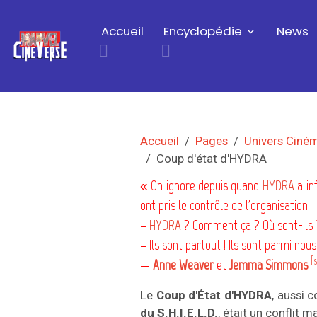
Accueil
Encyclopédie
News
Accueil
Pages
Univers Ciné
Coup d'état d'HYDRA
« On ignore depuis quand
HYDRA
a inf
ont pris le contrôle de l'organisation.
–
HYDRA
? Comment ça ? Où sont-ils 
– Ils sont partout ! Ils sont parmi nous
[
—
Anne Weaver
et
Jemma Simmons
Le
Coup d'État d'HYDRA
, aussi
du S.H.I.E.L.D.
, était un conflit m