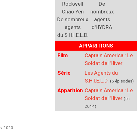
Rockwell
De
Chao Yen
nombreux
De nombreux
agents
agents
d'
HYDRA
du
S.H.I.E.L.D.
APPARITIONS
Film
Captain America : Le
Soldat de l'Hiver
Série
Les Agents du
S.H.I.E.L.D.
(6 épisodes)
Apparition
Captain America : Le
Soldat de l'Hiver
(en
2014)
Nov 2023