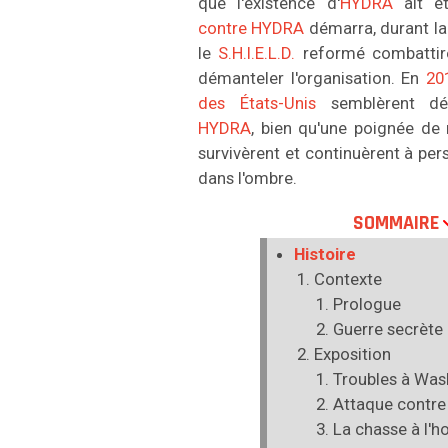
que l'existence d'
HYDRA
ait ét
contre HYDRA
démarra, durant la
le
S.H.I.E.L.D.
reformé combattir
démanteler l'organisation. En
20
des États-Unis
semblèrent dé
HYDRA
, bien qu'une poignée de
survivèrent et continuèrent à per
dans l'ombre.
SOMMAIRE
Histoire
Contexte
Prologue
Guerre secrète
Exposition
Troubles à Was
Attaque contre
La chasse à l'