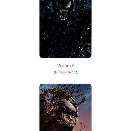
Venom
†
(
Univers-96283
)