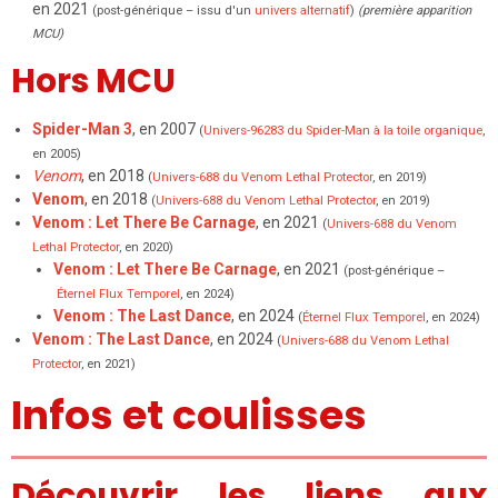
en 2021
(post-générique – issu d'un
univers alternatif
)
(première apparition
MCU)
Hors MCU
Spider-Man 3
, en 2007
(
Univers-96283 du Spider-Man à la toile organique
,
en 2005)
Venom
, en 2018
(
Univers-688 du Venom Lethal Protector
, en 2019)
Venom
, en 2018
(
Univers-688 du Venom Lethal Protector
, en 2019)
Venom : Let There Be Carnage
, en 2021
(
Univers-688 du Venom
Lethal Protector
, en 2020)
Venom : Let There Be Carnage
, en 2021
(post-générique –
Éternel Flux Temporel
, en 2024)
Venom : The Last Dance
, en 2024
(
Éternel Flux Temporel
, en 2024)
Venom : The Last Dance
, en 2024
(
Univers-688 du Venom Lethal
Protector
, en 2021)
Infos et coulisses
Découvrir les liens aux