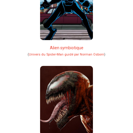
Alien symbiotique
(
Univers du Spider-Man guidé par Norman Osborn
)