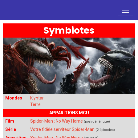
Symbiotes
Mondes
Klyntar
Terre
APPARITIONS MCU
Film
Spider-Man : No Way Home
(post-générique)
Série
Votre fidèle serviteur Spider-Man
(2 épisodes)
Apparition
Spider-Man : No Way Home