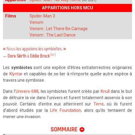
(en 2021)
APPARITIONS HORS MCU
Films
Spider-Man 3
Venom
Venom : Let There Be Carnage
Venom : The Last Dance
«
Nous
les appelons les symbiotes. »
[src]
—
Dora Skirth
à
Eddie Brock
Les
symbiotes
sont une espèce d’êtres extraterrestres originaires
de
Klyntar
et capables de se lier à n’importe quelle autre espèce à
travers une symbiose.
Dans l’
Univers-688
, les symbiotes furent créés par
Knull
dans le but
de détruire la vie dans l’univers et furent totalement asservis à son
pouvoir. Certains d’entre eux atterrirent sur
Terre
, où ils furent
d’abord étudiés par la
Life Foundation
, alors qu’ils tentaient de
mener une invasion.
SOMMAIRE