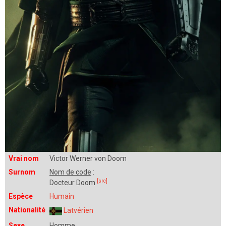
Vrai nom
Victor Werner von Doom
Surnom
Nom de code
:
[src]
Docteur Doom
Espèce
Humain
Nationalité
Latvérien
Sexe
Homme