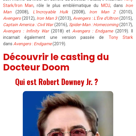
Stark/Iron Man
, rôle le plus emblématique du
MCU
, dans
Iron
Man
(2008),
L'Incroyable Hulk
(2008),
Iron Man 2
(2010),
Avengers
(2012),
Iron Man 3
(2013),
Avengers : L'Ère d'Ultron
(2015),
Captain America : Civil War
(2016),
Spider-Man : Homecoming
(2017),
Avengers : Infinity War
(2018) et
Avengers : Endgame
(2019). Il
incarnait également une version passée de
Tony Stark
dans
Avengers : Endgame
(2019).
Découvrir le casting du
Docteur Doom
Qui est Robert Downey Jr. ?