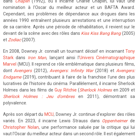
dans
Chaplin
(1992), où il incarne Charlie Chaplin, lui vaut une
nomination à l'Oscar du meilleur acteur et un BAFTA Award.
Cependant, ses problèmes de dépendance aux drogues dans les
années 1990 entraînent plusieurs arrestations et une interruption
de sa carrière. Après une période de réhabilitation, il revient sur le
devant de la scène avec des rôles dans
Kiss Kiss Bang Bang
(2005)
et
Zodiac
(2007).
En 2008, Downey Jr. connaît un tournant décisif en incarnant
Tony
Stark
dans
Iron Man
, lançant ainsi l'
Univers Cinématographique
Marvel
(MCU). Il reprend ce rôle emblématique dans plusieurs films,
dont
Avengers
(2012),
Avengers: Infinity War
(2018) et
Avengers:
Endgame
(2019), contribuant à faire de la franchise l'une des plus
lucratives de l'histoire du cinéma. Parallèlement, il incarne Sherlock
Holmes dans les films de
Guy Ritchie
(
Sherlock Holmes
en 2009 et
Sherlock Holmes : Jeu d'ombres
en 2011), démontrant sa
polyvalence.
Après son départ du
MCU
, Downey Jr. continue d'explorer des rôles
variés. En 2023, il incarne Lewis Strauss dans
Oppenheimer
de
Christopher Nolan
, une performance saluée par la critique qui lui
vaut l'Oscar du meilleur acteur dans un second rôle. Il est également