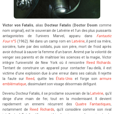
Victor von Fatalis
, alias
Docteur Fatalis
(
Doctor Doom
comme
nom original), est le souverain de Latvérie et l’un des plus puissants
antagonistes de l’univers Marvel, apparu dans
Fantastic
Four
n°5
(1962). Né dans un camp rom en
Latvérie
, il perd sa mère,
sorcière, tuée par des soldats, puis son père, mort de froid après
avoir échoué à sauver la femme d’un baron. Animé par la volonté de
venger ses parents et de maîtriser les sciences et la magie, Victor
intègre l’université de New York où il rencontre
Reed Richards
.
Tentant de construire un appareil pour contacter l’au-delà, il est
victime d’une explosion due à une erreur dans ses calculs. Il rejette
la faute sur
Reed
, quitte les
États-Unis
et forge son
armure
emblématique
, dissimulant son visage désormais défiguré.
Devenu Docteur Fatalis, il se proclame souverain de la
Latvérie
, qu’il
dirige d’une main de fer, tout en la modernisant. Il devient
rapidement un ennemi récurrent des
Quatre Fantastiques
,
notamment de
Reed Richards
, qu’il considère comme son rival