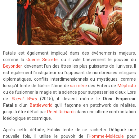
Fatalis est également impliqué dans des événements majeurs,
comme la
Guerre Secrète
, où il vole brièvement le pouvoir du
Beyonder
, devenant l’un des êtres les plus puissants de l’univers. Il
est également l’instigateur ou l’opposant de nombreuses intrigues
diplomatiques, conflits interdimensionnels ou mystiques, comme
lorsqu’il tente de libérer l’âme de
sa mère
des Enfers de
Méphisto
ou de fusionner la magie et la science pour surpasser les dieux. Lors
de
Secret Wars
(2015), il devient même le
Dieu Empereur
Fatalis
d’un
Battleworld
qu’il façonne en patchwork de réalités,
jusqu’à être défait par
Reed Richards
dans une ultime confrontation
idéologique et cosmique.
Après cette défaite, Fatalis tente de se racheter. Défiguré une
nouvelle fois, il utilise le pouvoir de l’
Homme-Molécule
pour