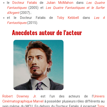
le
Docteur Fatalis
de
Julian McMahon
dans
Les Quatre
Fantastiques
(2005) et
Les Quatre Fantastiques et le Surfer
d'Argent
(2007) ;
et le Docteur Fatalis de
Toby Kebbell
dans
Les 4
Fantastiques
(2015).
Anecdotes autour de l'acteur
Robert Downey Jr.
est l'un des acteurs de l'
Univers
Cinématographique Marvel
à posséder plusieurs rôles différents au
sein même du MCU. En dehors du Docteur Fatalis, il incarnait
Tony