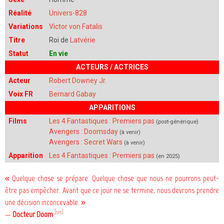
Réalité
Univers-828
Variations
Victor von Fatalis
Titre
Roi de
Latvérie
Statut
En vie
ACTEURS / ACTRICES
Acteur
Robert Downey Jr.
Voix FR
Bernard Gabay
APPARITIONS
Films
Les 4 Fantastiques : Premiers pas
(post-générique)
Avengers : Doomsday
(à venir)
Avengers : Secret Wars
(à venir)
Apparition
Les 4 Fantastiques : Premiers pas
(en 2025)
« Quelque chose se prépare. Quelque chose que nous ne pourrons peut-
être pas empêcher. Avant que ce jour ne se termine, nous devrons prendre
une décision inconcevable. »
[src]
—
Docteur Doom