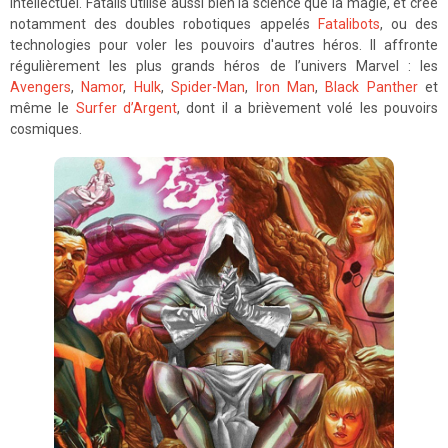
intellectuel. Fatalis utilise aussi bien la science que la magie, et crée
notamment des doubles robotiques appelés
Fatalibots
, ou des
technologies pour voler les pouvoirs d'autres héros. Il affronte
régulièrement les plus grands héros de l’univers Marvel : les
Avengers
,
Namor
,
Hulk
,
Spider-Man
,
Iron Man
,
Black Panther
et
même le
Surfer d’Argent
, dont il a brièvement volé les pouvoirs
cosmiques.