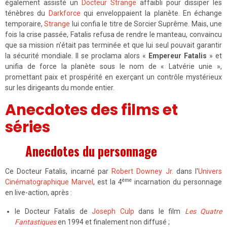
également assisté un
Docteur Strange
affaibli pour dissiper les
ténèbres du
Darkforce
qui enveloppaient la planète. En échange
temporaire,
Strange
lui confia le titre de Sorcier Suprême. Mais, une
fois la crise passée, Fatalis refusa de rendre le manteau, convaincu
que sa mission n'était pas terminée et que lui seul pouvait garantir
la sécurité mondiale. Il se proclama alors «
Empereur Fatalis
» et
unifia de force la planète sous le nom de « Latvérie unie »,
promettant paix et prospérité en exerçant un contrôle mystérieux
sur les dirigeants du monde entier.
Anecdotes des films et
séries
Anecdotes du personnage
Ce Docteur Fatalis, incarné par
Robert Downey Jr.
dans l'
Univers
ème
Cinématographique Marvel
, est la 4
incarnation du personnage
en live-action, après :
le Docteur Fatalis de
Joseph Culp
dans le film
Les Quatre
Fantastiques
en 1994 et finalement non diffusé ;