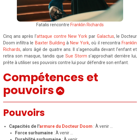
Fatalis rencontre
Franklin Richards
Cinq ans après l'
attaque contre New York
par
Galactus
, le Docteur
Doom infiltra le
Baxter Building
à
New York
, où il rencontra
Franklin
Richards
, alors âgé de quatre ans. Il s’agenouilla devant l’enfant et
retira son masque, tandis que
Sue Storm
s’approchait derrière lui,
prête à utiliser ses pouvoirs contre lui pour défendre son enfant.
Compétences et
pouvoirs
Pouvoirs
Capacités de l'
armure du Docteur Doom
: À venir …
Force surhumaine
: À venir …
Durabilité surhumaine
: À venir …