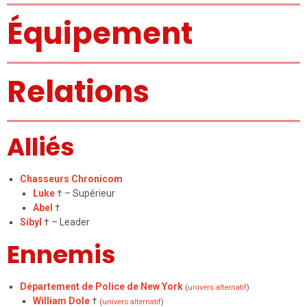
Équipement
Relations
Alliés
Chasseurs Chronicom
Luke
† – Supérieur
Abel
†
Sibyl
† – Leader
Ennemis
Département de Police de New York
(
univers alternatif
)
William Dole
†
(
univers alternatif
)