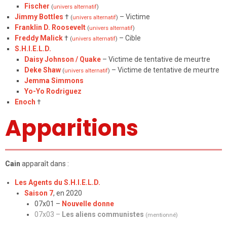
Fischer
(
univers alternatif
)
Jimmy Bottles
†
– Victime
(
univers alternatif
)
Franklin D. Roosevelt
(
univers alternatif
)
Freddy Malick
†
– Cible
(
univers alternatif
)
S.H.I.E.L.D.
Daisy Johnson / Quake
– Victime de tentative de meurtre
Deke Shaw
– Victime de tentative de meurtre
(
univers alternatif
)
Jemma Simmons
Yo-Yo Rodriguez
Enoch
†
Apparitions
Cain
apparaît dans :
Les Agents du S.H.I.E.L.D.
Saison 7
, en 2020
07x01 –
Nouvelle donne
07x03 –
Les aliens communistes
(mentionné)