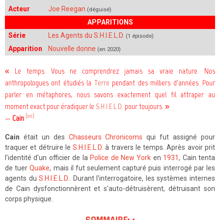
Acteur
Joe Reegan
(déguisé)
APPARITIONS
Série
Les Agents du S.H.I.E.L.D.
(1 épisode)
Apparition
Nouvelle donne
(en 2020)
« Le temps. Vous ne comprendrez jamais sa vraie nature. Nos
anthropologues ont étudiés la
Terre
pendant des milliers d'années. Pour
parler en métaphores, nous savons exactement quel fil attraper au
moment exact pour éradiquer le
S.H.I.E.L.D.
pour toujours. »
[src]
—
Cain
Cain
était un des
Chasseurs Chronicoms
qui fut assigné pour
traquer et détruire le
S.H.I.E.L.D.
à travers le temps. Après avoir prit
l'identité d'un officier de la
Police de New York
en
1931
, Cain tenta
de tuer
Quake
, mais il fut seulement capturé puis interrogé par les
agents du
S.H.I.E.L.D.
. Durant l'interrogatoire, les systèmes internes
de Cain dysfonctionnèrent et s'auto-détruisèrent, détruisant son
corps physique.