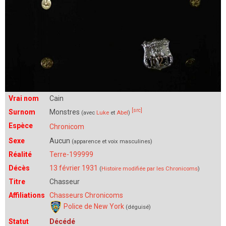
Vrai nom
Cain
[src]
Surnom
Monstres
(avec
Luke
et
Abel
)
Espèce
Chronicom
Sexe
Aucun
(apparence et voix masculines)
Réalité
Terre-199999
Décès
13 février 1931
(
Histoire modifiée par les Chronicoms
)
Titre
Chasseur
Affiliations
Chasseurs Chronicoms
Police de New York
(déguisé)
Statut
Décédé