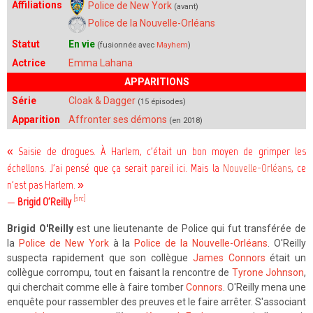
Affiliations
Police de New York
(avant)
Police de la Nouvelle-Orléans
Statut
En vie
(fusionnée avec
Mayhem
)
Actrice
Emma Lahana
APPARITIONS
Série
Cloak & Dagger
(15 épisodes)
Apparition
Affronter ses démons
(en 2018)
« Saisie de drogues. À Harlem, c'était un bon moyen de grimper les
échellons. J'ai pensé que ça serait pareil ici. Mais la
Nouvelle-Orléans
, ce
n'est pas Harlem. »
[src]
—
Brigid O'Reilly
Brigid O'Reilly
est une lieutenante de Police qui fut transférée de
la
Police de New York
à la
Police de la Nouvelle-Orléans
. O'Reilly
suspecta rapidement que son collègue
James Connors
était un
collègue corrompu, tout en faisant la rencontre de
Tyrone Johnson
,
qui cherchait comme elle à faire tomber
Connors
. O'Reilly mena une
enquête pour rassembler des preuves et le faire arrêter. S'associant