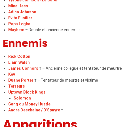
Tyrone Johnson / La Cape
Mina Hess
Adina Johnson
Evita Fusilier
Papa Legba
Mayhem
– Double et ancienne ennemie
Ennemis
Rick Cotton
Liam Walsh
James Connors
† – Ancienne collègue et tentateur de meurtre
Kev
Duane Porter
† – Tentateur de meurtre et victime
Terreurs
Uptown Block Kings
Solomon
Gang du Money Hustle
Andre Deschaine / D'Spayre
†
Apparitions