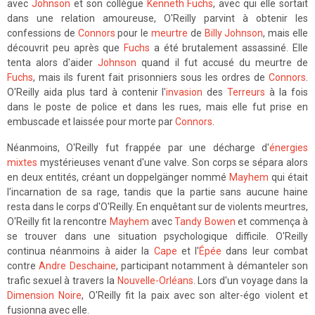
avec
Johnson
et son collègue
Kenneth Fuchs
, avec qui elle sortait
dans une relation amoureuse, O'Reilly parvint à obtenir les
confessions de
Connors
pour le
meurtre
de
Billy Johnson
, mais elle
découvrit peu après que
Fuchs
a été brutalement assassiné. Elle
tenta alors d'aider
Johnson
quand il fut accusé du meurtre de
Fuchs
, mais ils furent fait prisonniers sous les ordres de
Connors
.
O'Reilly aida plus tard à contenir l'
invasion
des
Terreurs
à la fois
dans le poste de police et dans les rues, mais elle fut prise en
embuscade et laissée pour morte par
Connors
.
Néanmoins, O'Reilly fut frappée par une décharge d'
énergies
mixtes
mystérieuses venant d'une valve. Son corps se sépara alors
en deux entités, créant un doppelgänger nommé
Mayhem
qui était
l'incarnation de sa rage, tandis que la partie sans aucune haine
resta dans le corps d'O'Reilly. En enquêtant sur de violents meurtres,
O'Reilly fit la rencontre
Mayhem
avec
Tandy Bowen
et commença à
se trouver dans une situation psychologique difficile. O'Reilly
continua néanmoins à aider la
Cape
et l'
Épée
dans leur combat
contre
Andre Deschaine
, participant notamment à démanteler son
trafic sexuel à travers la
Nouvelle-Orléans
. Lors d'un voyage dans la
Dimension Noire
, O'Reilly fit la paix avec son alter-égo violent et
fusionna avec elle.