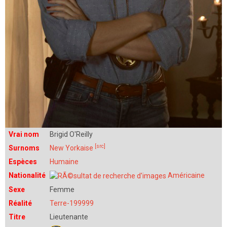
Vrai nom
Brigid O'Reilly
[src]
Surnoms
New Yorkaise
Espèces
Humaine
Nationalité
Américaine
Sexe
Femme
Réalité
Terre-199999
Titre
Lieutenante