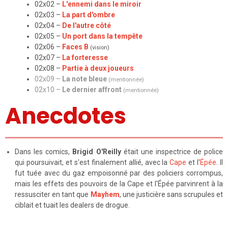
02x02 –
L'ennemi dans le miroir
02x03
–
La part d'ombre
02x04
–
De l'autre côté
02x05
–
Un port dans la tempête
02x06
–
Faces B
(vision)
02x07
–
La forteresse
02x08
–
Partie à deux joueurs
02x09
–
La note bleue
(mentionnée)
02x10 –
Le dernier affront
(mentionnée)
Anecdotes
Dans les comics,
Brigid O'Reilly
était une inspectrice de police
qui poursuivait, et s'est finalement allié, avec la
Cape
et l'
Épée
. Il
fut tuée avec du gaz empoisonné par des policiers corrompus,
mais les effets des pouvoirs de la Cape et l'Épée parvinrent à la
ressusciter en tant que
Mayhem
, une justicière sans scrupules et
ciblait et tuait les dealers de drogue.