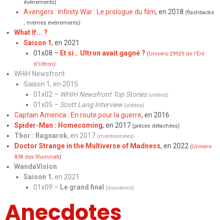
événements)
Avengers : Infinity War : Le prologue du film
, en 2018
(flashbacks
; mêmes événements)
What If... ?
Saison 1
, en 2021
01x08 –
Et si… Ultron avait gagné ?
(
Univers-29929 de l'Ère
d'Ultron
)
WHiH Newsfront
Saison 1
, en 2015
01x02 –
WHIH Newsfront Top Stories
(vidéos)
01x05 –
Scott Lang Interview
(vidéos)
Captain America : En route pour la guerre
, en 2016
Spider-Man : Homecoming
, en 2017
(pièces détachées)
Thor : Ragnarok
, en 2017
(mentionnées)
Doctor Strange in the Multiverse of Madness
, en 2022
(
Univers-
838 des Illuminati
)
WandaVision
Saison 1
, en 2021
01x09 –
Le grand final
(souvenirs)
Anecdotes