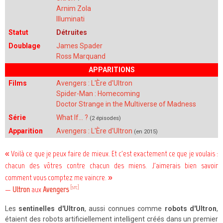
Arnim Zola
Illuminati
Statut
Détruites
Doublage
James Spader
Ross Marquand
APPARITIONS
Films
Avengers : L'Ère d'Ultron
Spider-Man : Homecoming
Doctor Strange in the Multiverse of Madness
Série
What If... ?
(2 épisodes)
Apparition
Avengers : L'Ère d'Ultron
(en 2015)
« Voilà ce que je peux faire de mieux. Et c'est exactement ce que je voulais :
chacun des vôtres contre chacun des miens. J'aimerais bien savoir
comment vous comptez me vaincre. »
[src]
—
Ultron
aux
Avengers
Les
sentinelles d'Ultron
, aussi connues comme
robots d'Ultron
,
étaient des robots artificiellement intelligent créés dans un premier