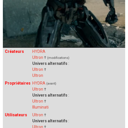
Créateurs
HYDRA
Ultron
†
(modifications)
Univers alternatifs
:
Ultron
†
Ultron
Propriétaires
HYDRA
(avant)
Ultron
†
Univers alternatifs
:
Ultron
†
Illuminati
Utilisateurs
Ultron
†
Univers alternatifs
:
Ultron
†