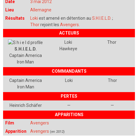
Date
3 mai 2012
Lieu
Allemagne
Résultats
Loki
est amené en détention au
S.H.I.E.L.D.
;
Thor
rejoint les
Avengers
.
ACTEURS
Loki
Thor
Hawkeye
S.H.I.E.L.D.
Captain America
Iron Man
COMMANDANTS
Captain America
Loki
Thor
Iron Man
PERTES
Heinrich Schäfer
—
—
APPARITIONS
Film
Avengers
Apparition
Avengers
(en 2012)