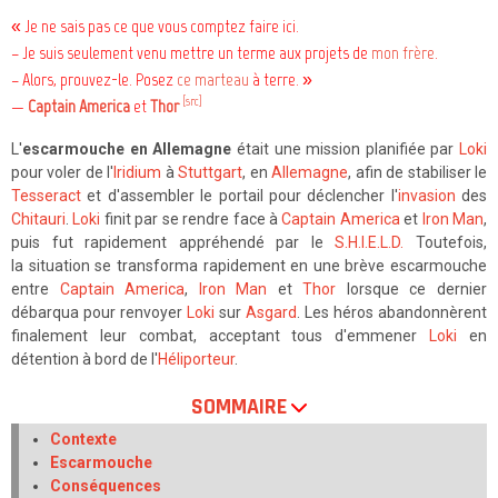
« Je ne sais pas ce que vous comptez faire ici.
– Je suis seulement venu mettre un terme aux projets de
mon frère
.
– Alors, prouvez-le. Posez
ce marteau
à terre. »
[src]
—
Captain America
et
Thor
L'
escarmouche en Allemagne
était une mission planifiée par
Loki
pour voler de l'
Iridium
à
Stuttgart
, en
Allemagne
, afin de stabiliser le
Tesseract
et d'assembler le portail pour déclencher l'
invasion
des
Chitauri
.
Loki
finit par se rendre face à
Captain America
et
Iron Man
,
puis fut rapidement appréhendé par le
S.H.I.E.L.D.
Toutefois,
la situation se transforma rapidement en une brève escarmouche
entre
Captain America
,
Iron Man
et
Thor
lorsque ce dernier
débarqua pour renvoyer
Loki
sur
Asgard
. Les héros abandonnèrent
finalement leur combat, acceptant tous d'emmener
Loki
en
détention à bord de l'
Héliporteur
.
SOMMAIRE
Contexte
Escarmouche
Conséquences