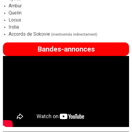
Ambur
Quelin
Locus
Iridia
Accords de Sokovie
(mentionnés indirectement)
Bandes-annonces