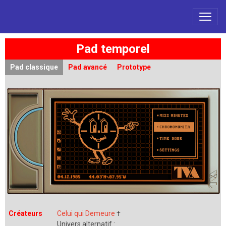
Pad temporel
Pad classique
Pad avancé
Prototype
Créateurs
Celui qui Demeure
†
Univers alternatif
: