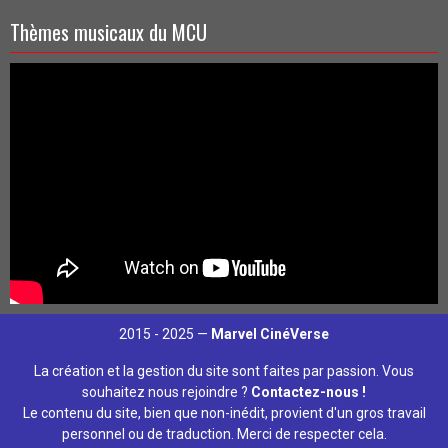
Thèmes musicaux du MCU
2015 - 2025 —
Marvel CinéVerse
La création et la gestion du site sont faites par passion. Vous
souhaitez nous rejoindre ?
Contactez-nous !
Le contenu du site, bien que non-inédit, provient d'un gros travail
personnel ou de traduction. Merci de respecter cela.