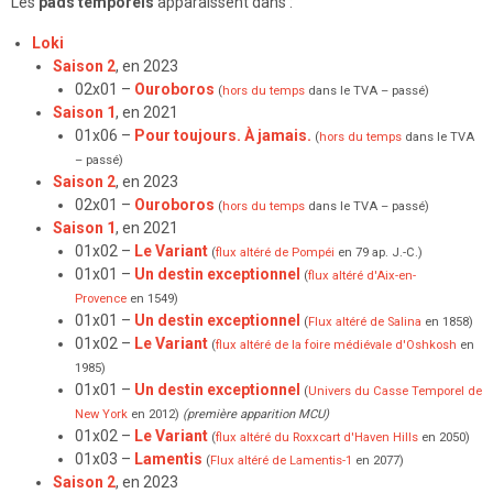
Les
pads temporels
apparaissent dans :
Loki
Saison 2
, en 2023
02x01 –
Ouroboros
(
hors du temps
dans le TVA – passé)
Saison 1
, en 2021
01x06 –
Pour toujours. À jamais.
(
hors du temps
dans le TVA
– passé)
Saison 2
, en 2023
02x01 –
Ouroboros
(
hors du temps
dans le TVA – passé)
Saison 1
, en 2021
01x02 –
Le Variant
(
flux altéré de Pompéi
en 79 ap. J.-C.)
01x01 –
Un destin exceptionnel
(
flux altéré d'Aix-en-
Provence
en 1549)
01x01 –
Un destin exceptionnel
(
Flux altéré de Salina
en 1858)
01x02 –
Le Variant
(
flux altéré de la foire médiévale d'Oshkosh
en
1985)
01x01 –
Un destin exceptionnel
(
Univers du Casse Temporel de
New York
en 2012)
(première apparition MCU)
01x02 –
Le Variant
(
flux altéré du Roxxcart d'Haven Hills
en 2050)
01x03 –
Lamentis
(
Flux altéré de Lamentis-1
en 2077)
Saison 2
, en 2023