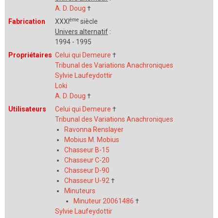
A. D. Doug
†
ème
Fabrication
XXXI
siècle
Univers alternatif
:
1994 - 1995
Propriétaires
Celui qui Demeure
†
Tribunal des Variations Anachroniques
Sylvie Laufeydottir
Loki
A. D. Doug
†
Utilisateurs
Celui qui Demeure
†
Tribunal des Variations Anachroniques
Ravonna Renslayer
Mobius M. Mobius
Chasseur B-15
Chasseur C-20
Chasseur D-90
Chasseur U-92
†
Minuteurs
Minuteur 20061486
†
Sylvie Laufeydottir