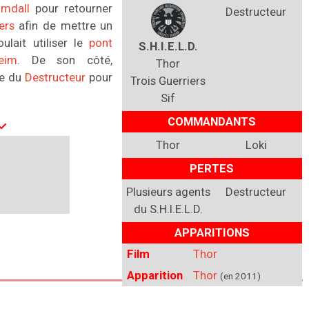
imdall
pour retourner
Destructeur
ers
afin de mettre un
ulait utiliser le
pont
S.H.I.E.L.D.
eim
. De son côté,
Thor
se du
Destructeur
pour
Trois Guerriers
Sif
COMMANDANTS
Thor
Loki
PERTES
Plusieurs agents
Destructeur
du
S.H.I.E.L.D.
APPARITIONS
Film
Thor
Apparition
Thor
(en 2011)