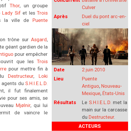
Concurrent
Bataille à l'Université
ptif
Thor
, un groupe
Culver
e
Lady Sif
et les
Trois
Après
Duel du pont arc-en-
s la ville de
Puente
ciel
son trône sur
Asgard
,
te géant gardien de la
ntiguo
pour empêcher
couvrit que les
Trois
rre
pour mettre fin à
Date
2 juin 2010
 du
Destructeur
,
Loki
Lieu
Puente
s agents du
S.H.I.E.L.D.
Antiguo
,
Nouveau-
t, il fut finalement
Mexique
,
États-Unis
vie pour ses amis, se
Résultats
Le
S.H.I.E.L.D.
met la
nouveau
Mjølnir
, qui lui
main sur la carcasse
ermit de vaincre le
du
Destructeur
.
ACTEURS