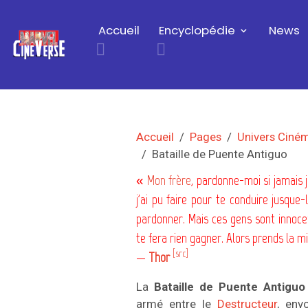
Accueil
Encyclopédie
News
Accueil
Pages
Univers Ciné
Bataille de Puente Antiguo
«
Mon frère
, pardonne-moi si jamais je
j'ai pu faire pour te conduire jusqu
pardonner. Mais ces gens sont innocen
te fera rien gagner. Alors prends la m
[src]
—
Thor
La
Bataille de Puente Antiguo
armé entre le
Destructeur
, env