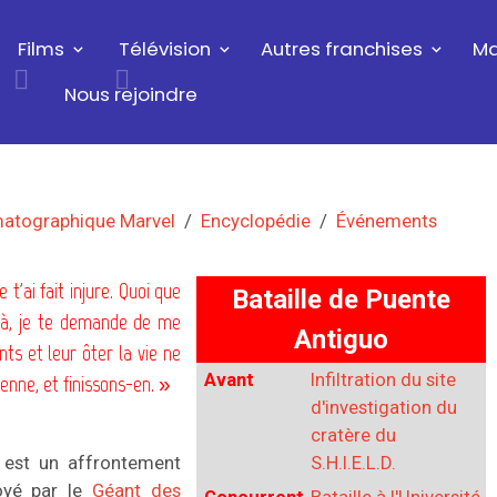
Films
Télévision
Autres franchises
Ma
Nous rejoindre
matographique Marvel
Encyclopédie
Événements
 t'ai fait injure. Quoi que
Bataille de Puente
e-là, je te demande de me
Antiguo
ts et leur ôter la vie ne
Avant
Infiltration du site
ienne, et finissons-en. »
d'investigation du
cratère du
est un affrontement
S.H.I.E.L.D.
oyé par le
Géant des