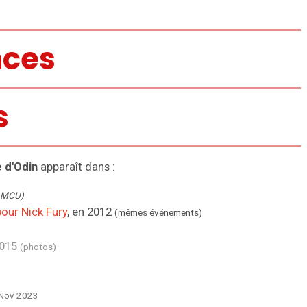
ces
s
e d'Odin
apparaît dans :
n MCU)
our Nick Fury
, en 2012
(mêmes événements)
2015
(photos)
2 Nov 2023