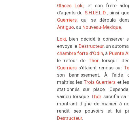
Glaces
Loki
, et son frère ado
d'agents du
S.H.I.E.L.D.
, ainsi qu
Guerriers
, qui se déroula dan
Antiguo
, au
Nouveau-Mexique
.
Loki
, bien décidé à conserver 
envoya le
Destructeur
, un automa
chambre forte d'Odin
, à
Puente A
le retour de
Thor
lorsqu'il dé
Guerriers
s'étaient rendus sur
Te
son bannissement. À l'aide
maîtrisa les
Trois Guerriers
et le
stationnés sur place. Cependan
vaincu lorsque
Thor
sacrifia sa 
montrant digne de manier à 
rendit ses pouvoirs et lui p
Destructeur
.