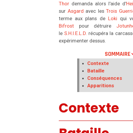
Thor
demanda alors l'aide d'
He
sur
Asgard
avec les
Trois Guerri
terme aux plans de
Loki
qui vo
Bifrost
pour détruire
Jotunh
le
S.H.I.E.L.D.
récupéra la carcas
expérimenter dessus.
SOMMAIRE
Contexte
Bataille
Conséquences
Apparitions
Contexte