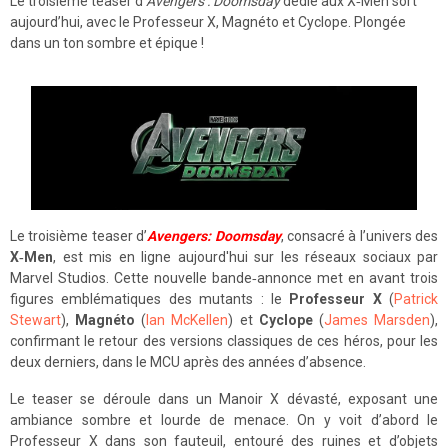
Le troisième teaser d’
Avengers : Doomsday
dédié aux X‑Men sort
aujourd’hui, avec le Professeur X, Magnéto et Cyclope. Plongée
dans un ton sombre et épique !
Le troisième teaser d’
Avengers: Doomsday
, consacré à l’univers des
X‑Men
, est mis en ligne aujourd'hui sur les réseaux sociaux par
Marvel Studios. Cette nouvelle bande‑annonce met en avant trois
figures emblématiques des mutants : le
Professeur X
(
Patrick
Stewart
),
Magnéto
(
Ian McKellen
) et
Cyclope
(
James Marsden
),
confirmant le retour des versions classiques de ces héros, pour les
deux derniers, dans le MCU après des années d’absence.
Le teaser se déroule dans un Manoir X dévasté, exposant une
ambiance sombre et lourde de menace. On y voit d’abord le
Professeur X dans son fauteuil, entouré des ruines et d’objets