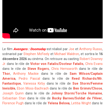
Le film
Avengers : Doomsday
est réalisé par
Joe
et
Anthony Russo
,
scénarisé par
Stephen McFeely
et
Michael Waldron
, et sortira le
16
décembre 2026
au cinéma. On retrouve au casting
Robert Downey
Jr.
dans le rôle de
Victor von Fatalis/Docteur Fatalis
,
Chris Evans
dans le rôle de
Steve Rogers
,
Chris Hemsworth
dans le rôle de
Thor
,
Anthony Mackie
dans le rôle de
Sam Wilson/Captain
America
,
Pedro Pascal
dans le rôle de
Reed Richards/Mr.
Fantastique
,
Vanessa Kirby
dans le rôle de
Sue Storm/Femme
Invisible
,
Ebon Moss-Bachrach
dans le rôle de
Ben Grimm/Chose
,
Joseph Quinn
dans le rôle de
Johnny Storm/Torche Humaine
,
Sebastian Stan
dans le rôle de
Bucky Barnes/Soldat de l'Hiver
,
Florence Pugh
dans le rôle de
Yelena Belova
,
Letitia Wright
dans le