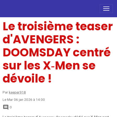
Le troisième teaser
d'AVENGERS :
DOOMSDAY centré
sur les X‑Men se
dévoile !
Par
keeper918
Le Mar 06 jan 2026
à 14:00
0