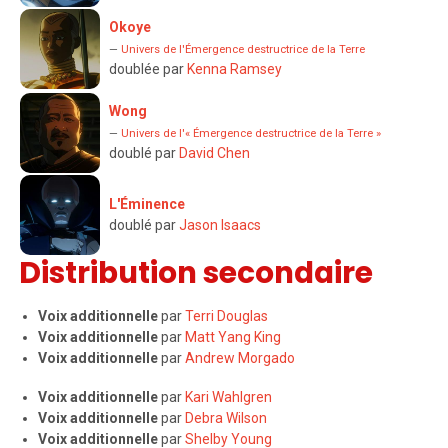
Okoye
—
Univers de l'Émergence destructrice de la Terre
doublée par
Kenna Ramsey
Wong
—
Univers de l'« Émergence destructrice de la Terre »
doublé par
David Chen
L'Éminence
doublé par
Jason Isaacs
Distribution secondaire
Voix additionnelle
par
Terri Douglas
Voix additionnelle
par
Matt Yang King
Voix additionnelle
par
Andrew Morgado
V
oix additionnelle
par
Kari Wahlgren
Voix additionnelle
par
Debra Wilson
Voix additionnelle
par
Shelby Young