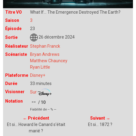
Titre VO
What If... The Emergence Destroyed The Earth?
Saison
3
Épisode
23
26 décembre 2024
Sortie
Réalisateur
Stephan Franck
Scénariste
Bryan Andrews
Matthew Chauncey
Ryan Little
Plateforme
Disney+
Durée
33 minutes
Visionner
Sur
Notation
--
/ 10
Fiabilité de
--
% —
←
Précédent
Suivant
→
Et si… Howard le Canard s'était
Et si… 1872 ?
marié ?