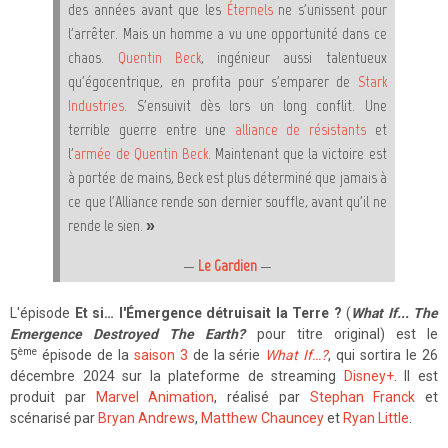
des années avant que les
Éternels
ne s'unissent pour
l'arrêter. Mais un homme a vu une opportunité dans ce
chaos.
Quentin Beck
, ingénieur aussi talentueux
qu'égocentrique, en profita pour s'emparer de
Stark
Industries
. S'ensuivit dès lors un long conflit. Une
terrible guerre entre une
alliance de résistants
et
l'
armée de Quentin Beck
. Maintenant que la victoire est
à portée de mains, Beck est plus déterminé que jamais à
ce que l'Alliance rende son dernier souffle, avant qu'il ne
rende le sien. »
—
Le Gardien
—
L'épisode
Et si… l'Émergence détruisait la Terre ?
(
What If... The
Emergence Destroyed The Earth?
pour titre original) est le
ème
5
épisode de la
saison 3
de la série
What If
…
?
, qui sortira le 26
décembre 2024 sur la plateforme de streaming
Disney+
. Il est
produit par
Marvel Animation
, réalisé par
Stephan Franck
et
scénarisé par
Bryan Andrews
,
Matthew Chauncey
et
Ryan Little
.