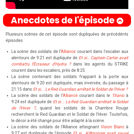
Anecdotes de l'épisode
Plusieurs scènes de cet épisode sont dupliquées de précédénts
épisodes :
La scène des soldats de l'
Alliance
courant dans l'escalier aux
alentours de 9:21 est dupliquée de
Et si… Captain Carter avait
combattu l'Écraseur d'Hydra ?
dans les agents du STRIKE
courent dans les escaliers, près de 8:25.
La scène contenant des soldats frappant à la porte aux
alentours de 9:20 est dupliquée, mais inversée, du passage à
21:15 dans
Et si... Le Red Guardian arrêtait le Soldat de l'Hiver ?
La scène des soldats de l'
Alliance
courant dans le
Titanic
à
9:24 est dupliquée de
Et si... Le Red Guardian arrêtait le Soldat
de l'Hiver ?
, quand les soldats de la Chambre Rouge
recherchent le Red Guardian et le Soldat de l'Hiver. Toutefois,
le décor a été changé pour être adapté à la scène.
La scène des soldats de l'Alliance atteignant
Vision Blanc
à
9:27 est dupliquée de l'épisode
Et si… Killmonger avait sauvé