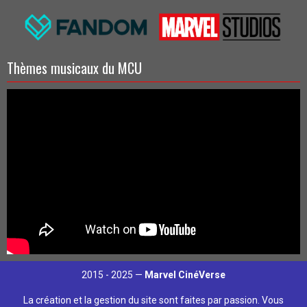
Thèmes musicaux du MCU
2015 - 2025 —
Marvel CinéVerse
La création et la gestion du site sont faites par passion. Vous