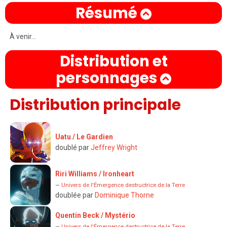
Résumé
À venir...
Distribution et
personnages
Distribution principale
Uatu / Le Gardien
doublé par
Jeffrey Wright
Riri Williams / Ironheart
—
Univers de l'Émergence destructrice de la Terre
doublée par
Dominique Thorne
Quentin Beck / Mystério
—
Univers de l'Émergence destructrice de la Terre