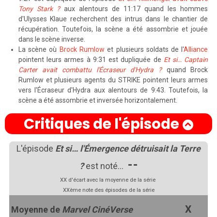
Tony Stark ?
aux alentours de 11:17 quand les hommes
d'Ulysses Klaue recherchent des intrus dans le chantier de
récupération. Toutefois, la scène a été assombrie et jouée
dans le scène inverse.
La scène où
Brock Rumlow
et plusieurs soldats de l'
Alliance
pointent leurs armes à 9:31 est dupliquée de
Et si… Captain
Carter avait combattu l'Écraseur d'Hydra ?
quand Brock
Rumlow et plusieurs agents du STRIKE pointent leurs armes
vers l'Écraseur d'Hydra aux alentours de 9:43. Toutefois, la
scène a été assombrie et inversée horizontalement.
Critiques de l'épisode
L'épisode
Et si… l'Émergence détruisait la Terre
--
?
est noté…
XX
d'écart avec la moyenne de la série
XXème
note des épisodes de la série
X
Moyenne de
Marvel CinéVerse