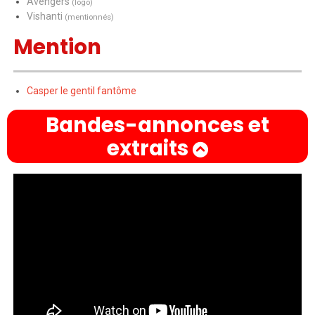
Avengers
(logo)
Vishanti
(mentionnés)
Mention
Casper le gentil fantôme
Bandes-annonces et
extraits