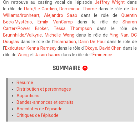
On retrouve au casting vocal de l'épisode
Jeffrey Wright
dans
le rôle de
Uatu/Le Gardien
,
Dominique Thorne
dans le rôle de
Riri
Williams/Ironheart
,
Alejandro Saab
dans le rôle de
Quentin
Beck/Mystério
,
Emily VanCamp
dans le rôle de
Sharon
Carter/Power Broker
,
Tessa Thompson
dans le rôle de
Brunnhilde/Valkyrie
,
Michelle Wong
dans le rôle de
Ying Nan
,
DC
Douglas
dans le rôle de l'
Incarnation
,
Darin De Paul
dans le rôle de
l'
Exécuteur
,
Kenna Ramsey
dans le rôle d'
Okoye
,
David Chen
dans le
rôle de
Wong
et
Jason Isaacs
dans le rôle de l'
Éminence
.
SOMMAIRE
Résumé
Distribution et personnages
Apparitions
Bandes-annonces et extraits
Anecdotes de l'épisode
Critiques de l'épisode