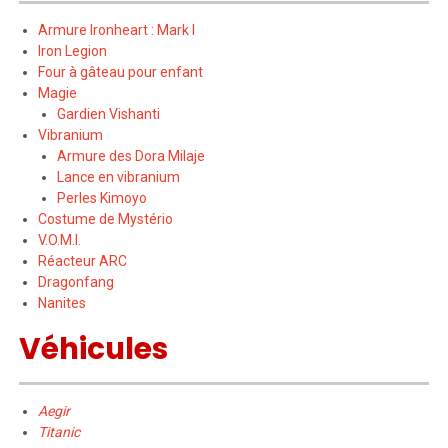
Armure Ironheart : Mark I
Iron Legion
Four à gâteau pour enfant
Magie
Gardien Vishanti
Vibranium
Armure des Dora Milaje
Lance en vibranium
Perles Kimoyo
Costume de Mystério
V.O.M.I.
Réacteur ARC
Dragonfang
Nanites
Véhicules
Aegir
Titanic