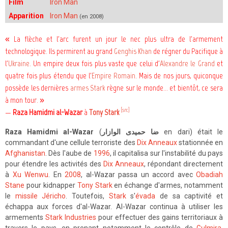
Film
Iron Man
Apparition
Iron Man
(en 2008)
« La flèche et l'arc furent un jour le nec plus ultra de l'armement
technologique. Ils permirent au grand
Genghis Khan
de régner du Pacifique à
l'
Ukraine
. Un empire deux fois plus vaste que celui d'
Alexandre le Grand
et
quatre fois plus étendu que l'
Empire Romain
. Mais de nos jours, quiconque
possède les dernières
armes Stark
règne sur le monde… et bientôt, ce sera
à mon tour. »
[src]
—
Raza Hamidmi al-Wazar
à
Tony Stark
Raza Hamidmi al-Wazar
(
ضا حمیدی الوازار
en dari) était le
commandant d'une cellule terroriste des
Dix Anneaux
stationnée en
Afghanistan
. Dès l'aube de
1996
, il capitalisa sur l'instabilité du pays
pour étendre les activités des
Dix Anneaux
, répondant directement
à
Xu Wenwu
. En
2008
, al-Wazar passa un accord avec
Obadiah
Stane
pour kidnapper
Tony Stark
en échange d'armes, notamment
le
missile Jéricho
. Toutefois,
Stark
s'
évada
de sa captivité et
échappa aux forces d'al-Wazar. Al-Wazar continua à utiliser les
armements
Stark Industries
pour effectuer des gains territoriaux à