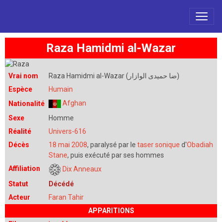
Raza Hamidmi al-Wazar
Vrai nom
Raza Hamidmi al-Wazar (ضا حمیدی الوازار)
Espèce
Humain
Afghan
Nationalité
Sexe
Homme
Réalité
Univers-616
Décès
18 mai 2008
, paralysé par le
taser sonique
d'
Obadiah
Stane
, puis exécuté par ses hommes
Affiliation
Dix Anneaux
Statut
Décédé
Acteur
Faran Tahir
APPARITIONS