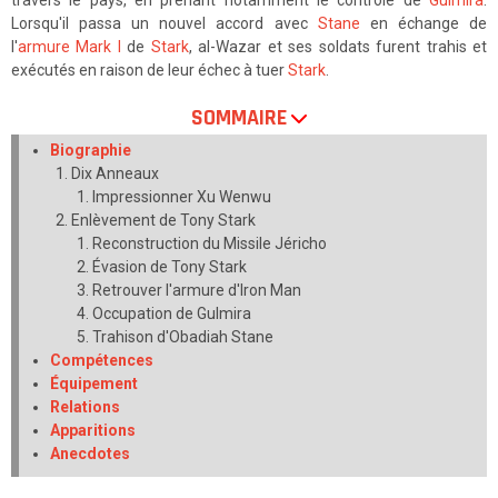
travers le pays, en prenant notamment le contrôle de
Gulmira
.
Lorsqu'il passa un nouvel accord avec
Stane
en échange de
l'
armure Mark I
de
Stark
, al-Wazar et ses soldats furent trahis et
exécutés en raison de leur échec à tuer
Stark
.
SOMMAIRE
Biographie
Dix Anneaux
Impressionner Xu Wenwu
Enlèvement de Tony Stark
Reconstruction du Missile Jéricho
Évasion de Tony Stark
Retrouver l'armure d'Iron Man
Occupation de Gulmira
Trahison d'Obadiah Stane
Compétences
Équipement
Relations
Apparitions
Anecdotes