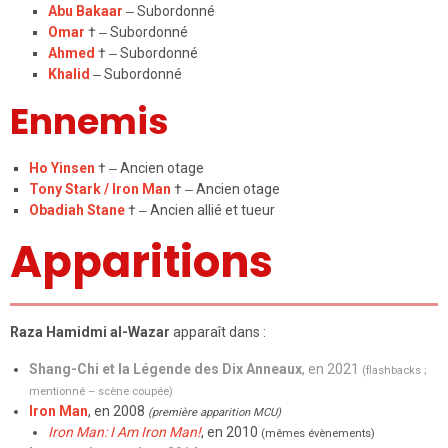
Abu Bakaar
–
Subordonné
Omar
†
–
Subordonné
Ahmed
†
–
Subordonné
Khalid
–
Subordonné
Ennemis
Ho Yinsen
†
–
Ancien otage
Tony Stark / Iron Man
†
–
Ancien otage
Obadiah Stane
†
–
Ancien allié et tueur
Apparitions
Raza Hamidmi al-Wazar
apparaît dans :
Shang-Chi et la Légende des Dix Anneaux
, en 2021
(flashbacks ;
mentionné – scène coupée)
Iron Man
, en 2008
(première apparition MCU)
Iron Man: I Am Iron Man!
, en 2010
(mêmes évènements)