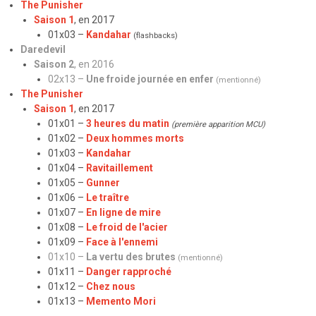
The Punisher
Saison 1
, en 2017
01x03 –
Kandahar
(flashbacks)
Daredevil
Saison 2
, en 2016
02x13 –
Une froide journée en enfer
(mentionné)
The Punisher
Saison 1
, en 2017
01x01 –
3 heures du matin
(première apparition MCU)
01x02 –
Deux hommes morts
01x03 –
Kandahar
01x04 –
Ravitaillement
01x05 –
Gunner
01x06 –
Le traître
01x07 –
En ligne de mire
01x08 –
Le froid de l'acier
01x09 –
Face à l'ennemi
01x10 –
La vertu des brutes
(mentionné)
01x11 –
Danger rapproché
01x12 –
Chez nous
01x13 –
Memento Mori