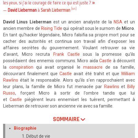
les yeux, si j'ai le courage de faire ce qui est juste ? »
[src]
—
David Lieberman
à
Sarah Lieberman
David Linus Lieberman
est un ancien analyste de la
NSA
et un
ancien membre de
Rising Tide
qui opérait sous le surnom de
Micro
.
En tant qu'hacker légendaire, Micro falsifia sa propre mort pour se
cacher des autorités et continua son travail afin d'exposer les
affaires secrètes du gouvernement. Voulant retrouver sa vie
d'avant, Micro recruta
Frank Castle
sous la promesse qu'ils
possédaient des ennemis communs. Micro aida
Castle
à découvrit
la
conspiration
qui avait organisé le
massacre
de sa famille,
découvrant finalement que
Castle
avait été trahit et que
William
Rawlins
était le responsable. Alors qu'ils s'en rapprochaient avec
leur plans, la famille de Micro fut menacée par
Rawlins
et
Billy
Russo
, forçant Micro à sortir de l'ombre tandis que lui
et
Castle
piégèrent leurs ennemiset les tuèrent, permettant à
Lieberman de retrouver son ancienne vie avec sa famille.
SOMMAIRE
Biographie
Début de vie