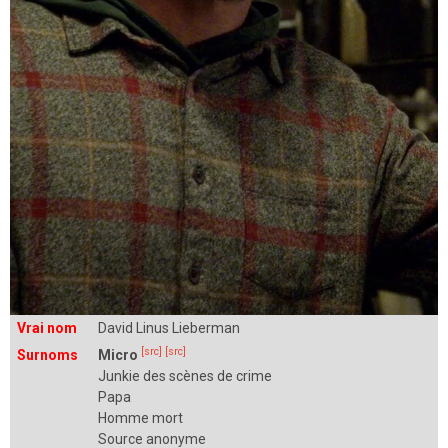
Vrai nom
David Linus Lieberman
[src]
[src]
Surnoms
Micro
Junkie des scènes de crime
Papa
Homme mort
Source anonyme