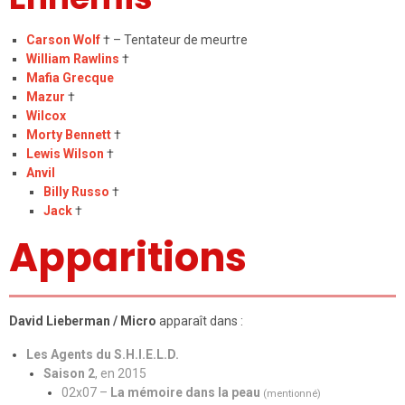
Carson Wolf
† – Tentateur de meurtre
William Rawlins
†
Mafia Grecque
Mazur
†
Wilcox
Morty Bennett
†
Lewis Wilson
†
Anvil
Billy Russo
†
Jack
†
Apparitions
David Lieberman / Micro
apparaît dans :
Les Agents du S.H.I.E.L.D.
Saison 2
, en 2015
02x07 –
La mémoire dans la peau
(mentionné)