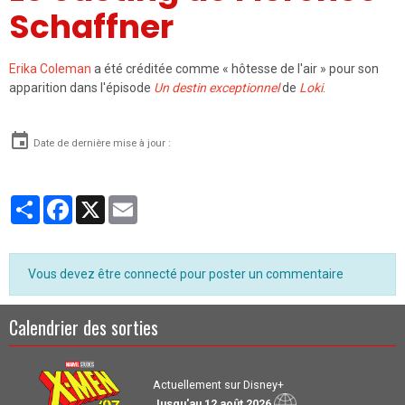
Schaffner
Erika Coleman
a été créditée comme « hôtesse de l'air » pour son
apparition dans l'épisode
Un destin exceptionnel
de
Loki
.
Date de dernière mise à jour :
Partager
Facebook
X
Email
Vous devez être connecté pour poster un commentaire
Calendrier des sorties
Actuellement sur Disney+
Jusqu'au 12 août 2026