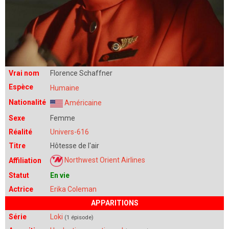
Vrai nom
Florence Schaffner
Espèce
Humaine
Nationalité
Américaine
Sexe
Femme
Réalité
Univers-616
Titre
Hôtesse de l'air
Northwest Orient Airlines
Affiliation
Statut
En vie
Actrice
Erika Coleman
APPARITIONS
Série
Loki
(1 épisode)