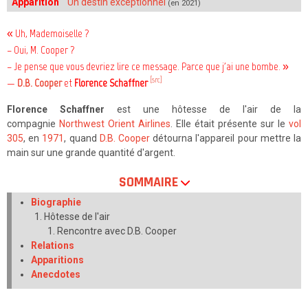
Apparition
Un destin exceptionnel
(en 2021)
« Uh, Mademoiselle ?
– Oui, M. Cooper ?
– Je pense que vous devriez lire ce message. Parce que j'ai une bombe. »
[src]
—
D.B. Cooper
et
Florence Schaffner
Florence Schaffner
est une hôtesse de l'air de la
compagnie
Northwest Orient Airlines
. Elle était présente sur le
vol
305
, en
1971
, quand
D.B. Cooper
détourna l'appareil pour mettre la
main sur une grande quantité d'argent.
SOMMAIRE
Biographie
Hôtesse de l'air
Rencontre avec D.B. Cooper
Relations
Apparitions
Anecdotes