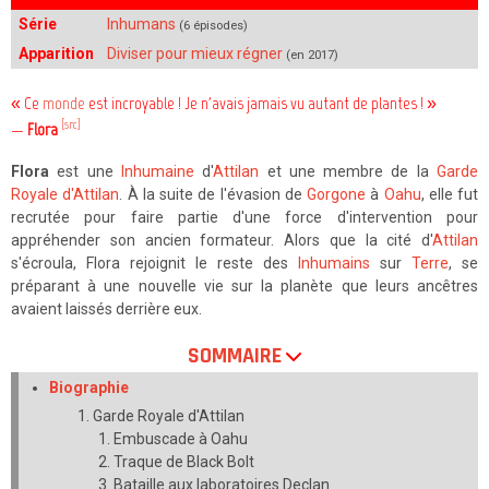
Série
Inhumans
(6 épisodes)
Apparition
Diviser pour mieux régner
(en 2017)
« Ce
monde
est incroyable ! Je n'avais jamais vu autant de plantes ! »
[src]
—
Flora
Flora
est une
Inhumaine
d'
Attilan
et une membre de la
Garde
Royale d'Attilan
. À la suite de l'évasion de
Gorgone
à
Oahu
, elle fut
recrutée pour faire partie d'une force d'intervention pour
appréhender son ancien formateur. Alors que la cité d'
Attilan
s'écroula, Flora rejoignit le reste des
Inhumains
sur
Terre
, se
préparant à une nouvelle vie sur la planète que leurs ancêtres
avaient laissés derrière eux.
SOMMAIRE
Biographie
Garde Royale d'Attilan
Embuscade à Oahu
Traque de Black Bolt
Bataille aux laboratoires Declan