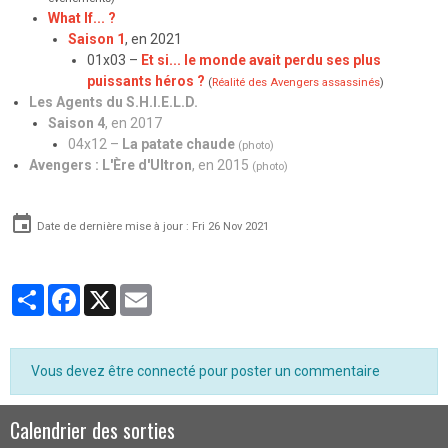
What If... ?
Saison 1
, en 2021
01x03 –
Et si... le monde avait perdu ses plus
puissants héros ?
(
Réalité des Avengers assassinés
)
Les Agents du S.H.I.E.L.D.
Saison 4
, en 2017
04x12 –
La patate chaude
(photo)
Avengers : L'Ère d'Ultron
, en 2015
(photo)
Date de dernière mise à jour : Fri 26 Nov 2021
Partager
Facebook
X
Email
Vous devez être connecté pour poster un commentaire
Calendrier des sorties