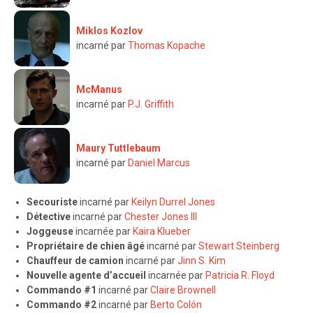
Miklos Kozlov
incarné par
Thomas Kopache
McManus
incarné par
P.J. Griffith
Maury Tuttlebaum
incarné par
Daniel Marcus
Secouriste
incarné par
Keilyn Durrel Jones
Détective
incarné par
Chester Jones III
Joggeuse
incarnée par
Kaira Klueber
Propriétaire de chien âgé
incarné par
Stewart Steinberg
Chauffeur de camion
incarné par
Jinn S. Kim
Nouvelle agente d’accueil
incarnée par
Patricia R. Floyd
Commando #1
incarné par
Claire Brownell
Commando #2
incarné par
Berto Colón