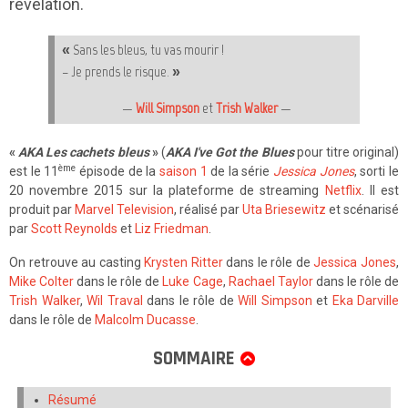
révélation.
« Sans les bleus, tu vas mourir !
– Je prends le risque. »
—
Will Simpson
et
Trish Walker
—
«
AKA Les cachets bleus
»
(
AKA I've Got the Blues
pour titre original)
ème
est le 11
épisode de la
saison 1
de la série
Jessica Jones
, sorti le
20 novembre 2015 sur la plateforme de streaming
Netflix
. Il est
produit par
Marvel Television
, réalisé par
Uta Briesewitz
et scénarisé
par
Scott Reynolds
et
Liz Friedman
.
On retrouve au casting
Krysten Ritter
dans le rôle de
Jessica Jones
,
Mike Colter
dans le rôle de
Luke Cage
,
Rachael Taylor
dans le rôle de
Trish Walker
,
Wil Traval
dans le rôle de
Will Simpson
et
Eka Darville
dans le rôle de
Malcolm Ducasse
.
SOMMAIRE
Résumé