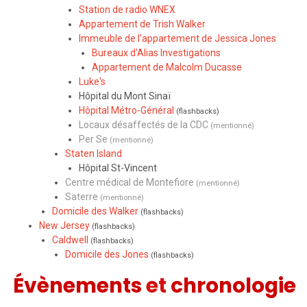
Station de radio WNEX
Appartement de Trish Walker
Immeuble de l'appartement de Jessica Jones
Bureaux d'Alias Investigations
Appartement de Malcolm Ducasse
Luke's
Hôpital du Mont Sinaï
Hôpital Métro-Général
(flashbacks)
Locaux désaffectés de la CDC
(mentionné)
Per Se
(mentionné)
Staten Island
Hôpital St-Vincent
Centre médical de Montefiore
(mentionné)
Saterre
(mentionné)
Domicile des Walker
(flashbacks)
New Jersey
(flashbacks)
Caldwell
(flashbacks)
Domicile des Jones
(flashbacks)
Évènements
et
chronologie