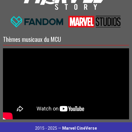
Thèmes musicaux du MCU
2015 - 2025 —
Marvel CinéVerse