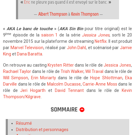
«
Eric
ne pleure pas quand il est envoyé sur le banc. »
—
Albert Thompson
à
Kevin Thompson
—
«
AKA Le banc de touche
»
(
AKA Sin Bin
pour titre original) est le
ème
9
épisode de la
saison 1
de la série
Jessica Jones
, sorti le 20
novembre 2015 sur la plateforme de streaming
Netflix
. Il est produit
par
Marvel Television
, réalisé par
John Dahl
, et scénarisé par
Jamie
King
et
Dana Baratta
.
On retrouve au casting
Krysten Ritter
dans le rôle de
Jessica Jones
,
Rachael Taylor
dans le rôle de
Trish Walker
,
Wil Traval
dans le rôle de
Will Simpson
,
Erin Moriarty
dans le rôle de
Hope Shlottman
,
Eka
Darville
dans le rôle de
Malcolm Ducasse
,
Carrie-Anne Moss
dans le
rôle de
Jeri Hogarth
et
David Tennant
dans le rôle de
Kevin
Thompson/Kilgrave
.
SOMMAIRE
Résumé
Distribution et personnages