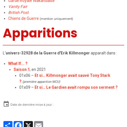
Garde Royale Wakandaise
Vanity Fair
British Post
Chiens de Guerre
(mention uniquement)
Apparitions
L'
univers-32928 de la Guerre d'Erik Killmonger
apparaît dans :
What If... ?
Saison 1
, en 2021
01x06 –
Et si… Killmonger avait sauvé Tony Stark
?
(première apparition MCU)
01x09 –
Et si… Le Gardien avait rompu son serment ?
Date de dernière mise à jour :
Partager
Facebook
X
Email