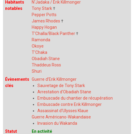
Habitants
N'Jadaka / Erik Killmonger
notables
Tony Stark
†
Pepper Potts
James Rhodes
†
Happy Hogan
T'Challa/Black Panther
†
Ramonda
Okoye
T'Chaka
Obadiah Stane
Thaddeus Ross
Shuri
Évènements
Guerre d'Erik Killmonger
clés
Sauvetage de Tony Stark
Arrestation d'Obadiah Stane
Embuscade du chantier de récupération
Embuscade contre Erik Killmonger
Assassinat d'Ulysses Klaue
Guerre Américano-Wakandaise
Invasion du Wakanda
Statut
En activité