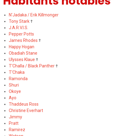
Habitants notables
N'Jadaka / Erik Killmonger
Tony Stark
†
J.A.R.V.I.S.
Pepper Potts
James Rhodes
†
Happy Hogan
Obadiah Stane
Ulysses Klaue
†
T'Challa / Black Panther
†
T'Chaka
Ramonda
Shuri
Okoye
Ayo
Thaddeus Ross
Christine Everhart
Jimmy
Pratt
Ramirez