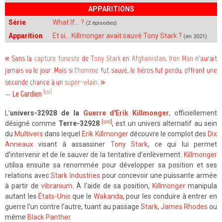
APPARITIONS
Série
What If... ?
(2 épisodes)
Apparition
Et si… Killmonger avait sauvé Tony Stark ?
(en 2021)
« Sans la
capture funeste
de
Tony Stark
en
Afghanistan
,
Iron Man
n'aurait
jamais vu le jour. Mais si l'
homme
fut sauvé, le héros fut perdu, offrant une
seconde chance à un
super-vilain
. »
[src]
—
Le Gardien
L'
univers-32928 de la
Guerre d'Erik Killmonger
, officiellement
[src]
désigné comme
Terre-32928
, est un univers alternatif au sein
du
Multivers
dans lequel
Erik Killmonger
découvre le complot des
Dix
Anneaux
visant à assassiner
Tony Stark
, ce qui lui permet
d'intervenir et de le sauver de la tentative d'enlèvement.
Killmonger
utilisa ensuite sa renommée pour développer sa position et ses
relations avec
Stark Industries
pour concevoir une puissante armée
à partir de
vibranium
. À l'aide de sa position,
Killmonger
manipula
autant les
États-Unis
que le
Wakanda
, pour les conduire à entrer en
guerre l'un contre l'autre, tuant au passage
Stark
,
James Rhodes
ou
même
Black Panther
.