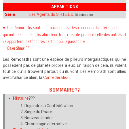
APPARITIONS
Série
Les Agents du S.H.I.E.L.D.
(8 épisodes)
« Les Remoraths sont des maraudeurs. Des charognards intergalactiques
qui ont pas de planète, alors leur truc, c'est de prendre celle des autres et
ils apportent les ténèbres partout où ils passent. »
[src]
—
Deke Shaw
Les
Remoraths
sont une espèce de pilleurs intergalactiques qui ne
possèdent pas de planète propre à eux. En raison de cela, ils volent
tout ce qu'ils trouvent partout où ils vont. Les Remorath sont alliés
avec l'alliance alien, la
Confédération
.
SOMMAIRE
??
Histoire
?
??
Rejoindre la Confédération
Siège du Phare
Nouveau leader
Chronologie alternative