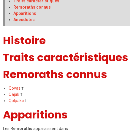
Traits caractéristiques
Remoraths connus
Apparitions
Anecdotes
Histoire
Traits caractéristiques
Remoraths connus
Qovas
†
Qajak
†
Qolpakc
†
Apparitions
Les
Remoraths
apparaissent dans :