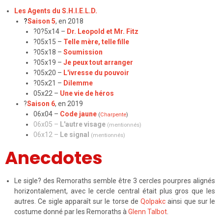
Les Agents du S.H.I.E.L.D.
?
Saison 5
, en 2018
?0?5x14 –
Dr. Leopold et Mr. Fitz
?05x15 –
Telle mère, telle fille
?05x18 –
Soumission
?05x19 –
Je peux tout arranger
?05x20 –
L'ivresse du pouvoir
?05x21 –
Dilemme
05x22 –
Une vie de héros
?
Saison 6
, en 2019
06x04 –
Code jaune
(
Charpente
)
06x05 –
L'autre visage
(mentionnés)
06x12 –
Le signal
(mentionnés)
Anecdotes
Le sigle? des Remoraths semble être 3 cercles pourpres alignés
horizontalement, avec le cercle central était plus gros que les
autres. Ce sigle apparaît sur le torse de
Qolpakc
ainsi que sur le
costume donné par les Remoraths à
Glenn Talbot
.