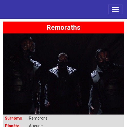
Remoraths
Surnoms
Remorons
Planète
Aucune