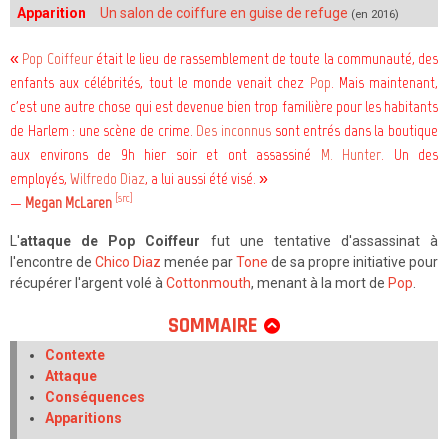
Apparition
Un salon de coiffure en guise de refuge
(en 2016)
«
Pop Coiffeur
était le lieu de rassemblement de toute la communauté, des
enfants aux célébrités, tout le monde venait chez
Pop
. Mais maintenant,
c'est une autre chose qui est devenue bien trop familière pour les habitants
de Harlem : une scène de crime.
Des inconnus
sont entrés dans la boutique
aux environs de 9h hier soir et ont assassiné
M. Hunter
. Un des
employés,
Wilfredo Diaz
, a lui aussi été visé. »
[src]
—
Megan McLaren
L'
attaque de Pop Coiffeur
fut une tentative d'assassinat à
l'encontre de
Chico Diaz
menée par
Tone
de sa propre initiative pour
récupérer l'argent volé à
Cottonmouth
, menant à la mort de
Pop
.
SOMMAIRE
Contexte
Attaque
Conséquences
Apparitions