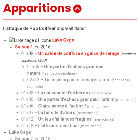
Apparitions
L'
attaque de Pop Coiffeur
apparaît dans :
Luke Cage
Saison 1
, en 2016
01x02 –
Un salon de coiffure en guise de refuge
(première
apparition MCU)
01x05 –
Une partie d'échecs grandeur
nature
(flashbacks réutilisés)
02x12 –
Tu ne peux pas te mesurer à moi
(flashbacks
réutilisés)
01x03 –
La naissance d'un héros
(mentionnée)
01x05 –
Une partie d'échecs grandeur nature
(mentionnée)
01x06 –
Claire passe à l'action !
(mentionnée)
01x07 –
La famille d'abord
(mentionnée)
01x12 –
Un jeu d'alliances fragiles
(mentionnée)
01x13 –
L'affrontement final
(mentionnée)
Luke Cage
Saison 2
, en 2018