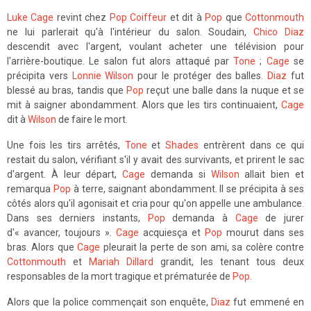
Luke Cage
revint chez
Pop Coiffeur
et dit à
Pop
que
Cottonmouth
ne lui parlerait qu'à l'intérieur du salon. Soudain,
Chico Diaz
descendit avec l'argent, voulant acheter une télévision pour
l'arrière-boutique. Le salon fut alors attaqué par
Tone
;
Cage
se
précipita vers
Lonnie Wilson
pour le protéger des balles.
Diaz
fut
blessé au bras, tandis que
Pop
reçut une balle dans la nuque et se
mit à saigner abondamment. Alors que les tirs continuaient,
Cage
dit à
Wilson
de faire le mort.
Une fois les tirs arrêtés,
Tone
et
Shades
entrèrent dans ce qui
restait du salon, vérifiant s'il y avait des survivants, et prirent le sac
d'argent. À leur départ,
Cage
demanda si
Wilson
allait bien et
remarqua
Pop
à terre, saignant abondamment. Il se précipita à ses
côtés alors qu'il agonisait et cria pour qu'on appelle une ambulance.
Dans ses derniers instants,
Pop
demanda à
Cage
de jurer
d'« avancer, toujours ».
Cage
acquiesça et
Pop
mourut dans ses
bras. Alors que
Cage
pleurait la perte de son ami, sa colère contre
Cottonmouth
et
Mariah Dillard
grandit, les tenant tous deux
responsables de la mort tragique et prématurée de
Pop
.
Alors que la police commençait son enquête,
Diaz
fut emmené en