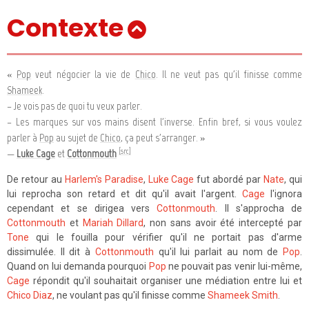
Contexte
«
Pop
veut négocier la vie de
Chico
. Il ne veut pas qu'il finisse comme
Shameek
.
– Je vois pas de quoi tu veux parler.
– Les marques sur vos mains disent l'inverse. Enfin bref, si vous voulez
parler à
Pop
au sujet de
Chico
, ça peut s'arranger. »
[src]
—
Luke Cage
et
Cottonmouth
De retour au
Harlem's Paradise
,
Luke Cage
fut abordé par
Nate
, qui
lui reprocha son retard et dit qu'il avait l'argent.
Cage
l'ignora
cependant et se dirigea vers
Cottonmouth
. Il s'approcha de
Cottonmouth
et
Mariah Dillard
, non sans avoir été intercepté par
Tone
qui le fouilla pour vérifier qu'il ne portait pas d'arme
dissimulée. Il dit à
Cottonmouth
qu'il lui parlait au nom de
Pop
.
Quand on lui demanda pourquoi
Pop
ne pouvait pas venir lui-même,
Cage
répondit qu'il souhaitait organiser une médiation entre lui et
Chico Diaz
, ne voulant pas qu'il finisse comme
Shameek Smith
.