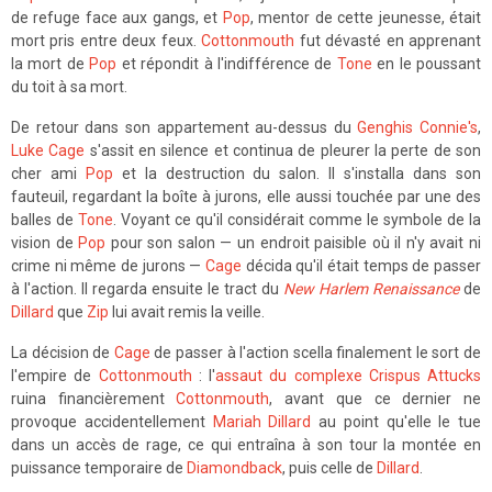
de refuge face aux gangs, et
Pop
, mentor de cette jeunesse, était
mort pris entre deux feux.
Cottonmouth
fut dévasté en apprenant
la mort de
Pop
et répondit à l'indifférence de
Tone
en le poussant
du toit à sa mort.
De retour dans son appartement au-dessus du
Genghis Connie's
,
Luke Cage
s'assit en silence et continua de pleurer la perte de son
cher ami
Pop
et la destruction du salon. Il s'installa dans son
fauteuil, regardant la boîte à jurons, elle aussi touchée par une des
balles de
Tone
. Voyant ce qu'il considérait comme le symbole de la
vision de
Pop
pour son salon — un endroit paisible où il n'y avait ni
crime ni même de jurons —
Cage
décida qu'il était temps de passer
à l'action. Il regarda ensuite le tract du
New Harlem Renaissance
de
Dillard
que
Zip
lui avait remis la veille.
La décision de
Cage
de passer à l'action scella finalement le sort de
l'empire de
Cottonmouth
: l'
assaut du complexe Crispus Attucks
ruina financièrement
Cottonmouth
, avant que ce dernier ne
provoque accidentellement
Mariah Dillard
au point qu'elle le tue
dans un accès de rage, ce qui entraîna à son tour la montée en
puissance temporaire de
Diamondback
, puis celle de
Dillard
.