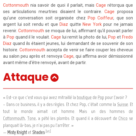
Cottonmouth
nia savoir de quoi il parlait, mais
Cage
rétorqua que
ses articulations meurtries disaient le contraire.
Cage
proposa
qu'une conversation soit organisée chez
Pop Coiffeur
, que son
argent lui soit rendu et que
Diaz
quitte
New York
pour ne jamais
revenir.
Cottonmouth
se moqua de lui, affirmant qu'il pouvait parler
à
Pop
quand il le voulait.
Cage
lui remit la photo de lui,
Pop
et
Fredo
Diaz
quand ils étaient jeunes, lui demandant de se souvenir de son
histoire.
Cottonmouth
accepta de venir se faire couper les cheveux
au salon peu après et renvoya
Cage
, qui affirma avoir démissionné
avant même d'être renvoyé, avant de partir.
Attaque
« Est-ce que c'est vous qui avez mitraillé la
boutique
de
Pop
pour
l'
avoir ?
– Dans ce business, il y a des règles. Et chez Pop, c'était comme la
Suisse
. Et
tout le monde aimait cet homme. Mais un des hommes de
Cottonmouth
,
Tone
, a pété les plombs. Et quand il a découvert de
Chico
se
planquait là-bas, je n'ai pas pu l'arrêter. »
[src]
—
Misty Knight
et
Shades