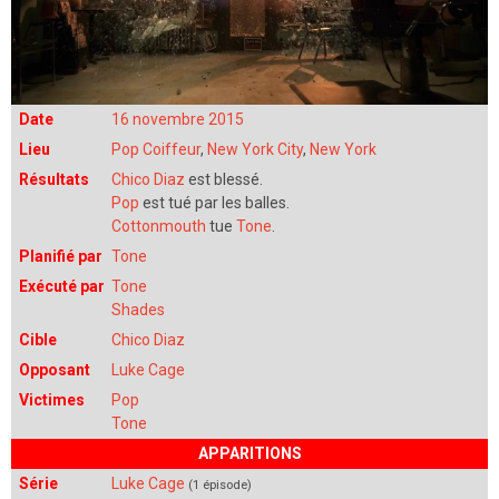
Date
16 novembre 2015
Lieu
Pop Coiffeur
,
New York City
,
New York
Résultats
Chico Diaz
est blessé.
Pop
est tué par les balles.
Cottonmouth
tue
Tone
.
Planifié par
Tone
Exécuté par
Tone
Shades
Cible
Chico Diaz
Opposant
Luke Cage
Victimes
Pop
Tone
APPARITIONS
Série
Luke Cage
(1 épisode)