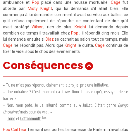
ambulance et
Pop
placé dans une housse mortuaire.
Cage
fut
abordé par
Misty Knight
, qui lui demanda s'il allait bien. Elle
commença à lui demander comment il avait survécu aux balles, ce
qu'il refusa rapidement de répondre, se contentant de dire qu'il
avait protégé
Wilson
, rien de plus.
Knight
lui demanda depuis
combien de temps il travaillait chez
Pop
; il répondit cinq mois. Elle
lui demanda ensuite si
Diaz
se cachait au salon tout ce temps, mais
Cage
ne répondit pas. Alors que
Knight
le quitta,
Cage
continua de
fixer le vide, sous le choc des événements.
Conséquences
« Tu ne m'as pas répondu clairement, alors j'ai pris une initiative.
– Une initiative ? C'est marrant ça. Okay. Donc tu as vu qu'
il
essayait de se
barrer ?
– Non, mon pote. Je l'ai allumé comme au 4 Juillet. C'était genre
Django
Unchained
mais pour de vrai. »
[src]
—
Tone
et
Cottonmouth
Pop Coiffeur
fermant ses portes, la jeunesse de Harlem n'avait plus