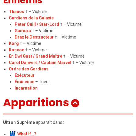
Ennemis
Thanos
†
– Victime
Gardiens de la Galaxie
Peter Quill / Star-Lord
† – Victime
Gamora
†
– Victime
Drax le Destructeur
†
– Victime
Korg
†
– Victime
Roscoe
†
– Victime
En Dwi Gast / Grand Maître
†
– Victime
Carol Danvers / Captain Marvel
† – Victime
Ordre des Gardiens
Exécuteur
Éminence
– Tueur
Incarnation
Apparitions
Ultron Suprême
apparaît dans :
What If…?