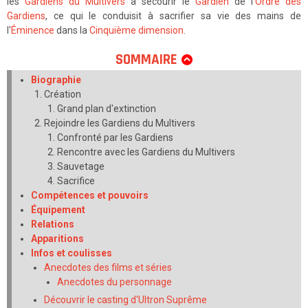
les
Gardiens du Multivers
à secourir le
Gardien
de l’
Ordre des
Gardiens
, ce qui le conduisit à sacrifier sa vie des mains de
l'
Éminence
dans la
Cinquième dimension
.
SOMMAIRE
Biographie
Création
Grand plan d'extinction
Rejoindre les Gardiens du Multivers
Confronté par les Gardiens
Rencontre avec les Gardiens du Multivers
Sauvetage
Sacrifice
Compétences et pouvoirs
Équipement
Relations
Apparitions
Infos et coulisses
Anecdotes des films et séries
Anecdotes du personnage
Découvrir le casting d'Ultron Suprême