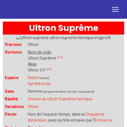
Ultron Suprême
Vrai nom
Ultron
Surnoms
Nom de code
:
[src]
Ultron Suprême
Alias
:
[src]
Ultron 3.0
Espèce
Robot
(avant)
Synthézoïde
Sexe
Homme
(programmation et voix masculine)
Réalité
Univers du Ultron Suprême héroïque
Variations
Ultron
Décès
Hors de l'espace-temps, dans la
Cinquième
dimension
, avec sa tête écrasée par l'
Éminence