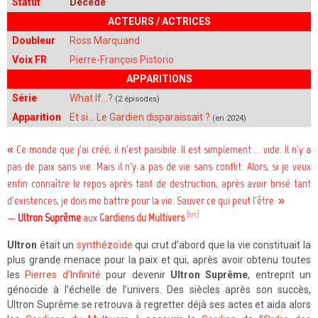
Statut
Décédé
ACTEURS / ACTRICES
Doubleur
Ross Marquand
Voix FR
Pierre-François Pistorio
APPARITIONS
Série
What If…?
(2 épisodes)
Apparition
Et si... Le Gardien disparaissait ?
(en 2024)
« Ce monde que j'ai créé, il n'est paisibile. Il est simplement … vide. Il n'y a
pas de paix sans vie. Mais il n'y a pas de vie sans conflit. Alors, si je veux
enfin connaître le repos après tant de destruction, après avoir brisé tant
d'existences, je dois me battre pour la vie. Sauver ce qui peut l'être. »
[src]
—
Ultron Suprême
aux
Gardiens du Multivers
Ultron
était un
synthézoïde
qui crut d’abord que la vie constituait la
plus grande menace pour la paix et qui, après avoir obtenu toutes
les
Pierres d’Infinité
pour devenir
Ultron Suprême
, entreprit un
génocide à l’échelle de l’univers. Des siècles après son succès,
Ultron Suprême se retrouva à regretter déjà ses actes et aida alors